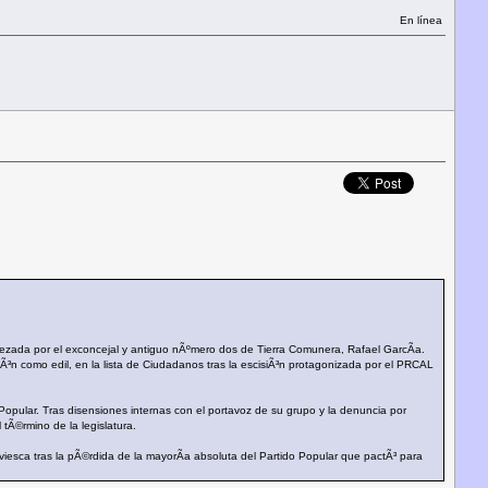
En línea
bezada por el exconcejal y antiguo nÃºmero dos de Tierra Comunera, Rafael GarcÃ­a.
iÃ³n como edil, en la lista de Ciudadanos tras la escisiÃ³n protagonizada por el PRCAL
opular. Tras disensiones internas con el portavoz de su grupo y la denuncia por
tÃ©rmino de la legislatura.
iviesca tras la pÃ©rdida de la mayorÃ­a absoluta del Partido Popular que pactÃ³ para