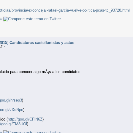
icias/provincia/exconcejal-rafael-garcia-vuelve-politica-pcas-tc_93728.html
015] Candidaturas castellanistas y actos
17 »
luido para conocer algo mÃ¡s a los candidatos:
/goo.gl/hrsep3
)
/goo.gl/vXsNpo
)
ico (
http://goo.gl/CFlN6Z
)
://goo.gl/TM8UOl
)