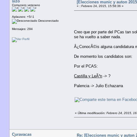
sizo
[Elecciones munic y auton 2015]
Comunero veterano
«
:
Febrero 24, 2015, 15:58:36 »
Aplausos: +5/-1
Desconectado
Mensajes: 294
Creo que por parte del PCas tan so
se ha vuelto a saber nada.
Â¿ConocÃ©is alguna candidatura m
De momento los candidatos son:
Por el PCAS:
Castilla y LeÃ³n
-> ?
Palencia -> Julio Echazarra
«
Última modificación: Febrero 24, 2015, 16
Curavacas
Re: [Elecciones munic y auton 2