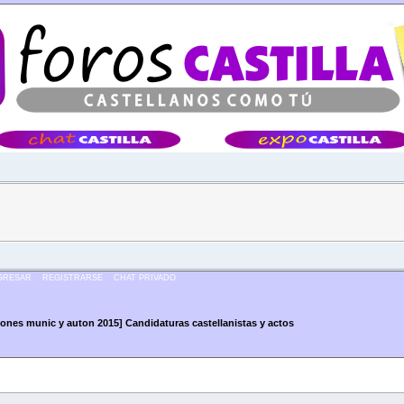
Â·Â·Â·
GRESAR
REGISTRARSE
CHAT PRIVADO
iones munic y auton 2015] Candidaturas castellanistas y actos
Candidaturas castellanistas y actos (Leído 60658 veces)