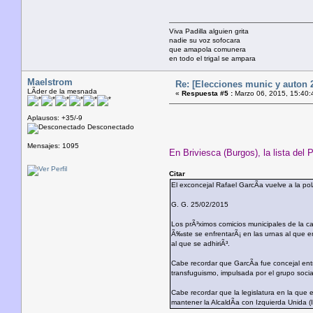
Viva Padilla alguien grita
nadie su voz sofocara
que amapola comunera
en todo el trigal se ampara
Maelstrom
Re: [Elecciones munic y auton 2
LÃ­der de la mesnada
«
Respuesta #5 :
Marzo 06, 2015, 15:40:
Aplausos: +35/-9
Desconectado
Mensajes: 1095
En Briviesca (Burgos), la lista de
Citar
El exconcejal Rafael GarcÃ­a vuelve a la po
G. G. 25/02/2015
Los prÃ³ximos comicios municipales de la c
Ã‰ste se enfrentarÃ¡ en las urnas al que en
al que se adhiriÃ³.
Cabe recordar que GarcÃ­a fue concejal ent
transfuguismo, impulsada por el grupo socia
Cabe recordar que la legislatura en la que 
mantener la AlcaldÃ­a con Izquierda Unida (