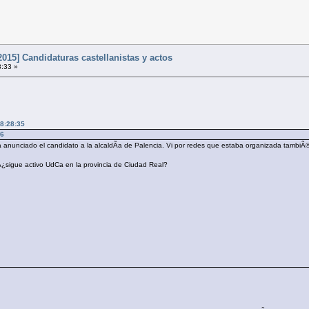
015] Candidaturas castellanistas y actos
8:33 »
18:28:35
36
a anunciado el candidato a la alcaldÃ­a de Palencia. Vi por redes que estaba organizada tambiÃ
sigue activo UdCa en la provincia de Ciudad Real?