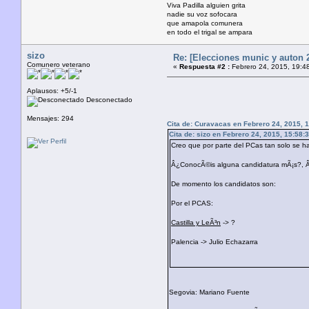
Viva Padilla alguien grita
nadie su voz sofocara
que amapola comunera
en todo el trigal se ampara
sizo
Re: [Elecciones munic y auton 2
Comunero veterano
«
Respuesta #2 :
Febrero 24, 2015, 19:4
Aplausos: +5/-1
Desconectado
Mensajes: 294
Cita de: Curavacas en Febrero 24, 2015, 
Cita de: sizo en Febrero 24, 2015, 15:58:
Creo que por parte del PCas tan solo se h
Â¿ConocÃ©is alguna candidatura mÃ¡s?, Â¿
De momento los candidatos son:
Por el PCAS:
Castilla y LeÃ³n
-> ?
Palencia -> Julio Echazarra
Segovia: Mariano Fuente