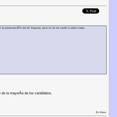
n la presentaciÃ³n del de Segovia, pero no se ha vuelto a saber nada.
 de la mayorÃ­a de los candidatos.
En línea