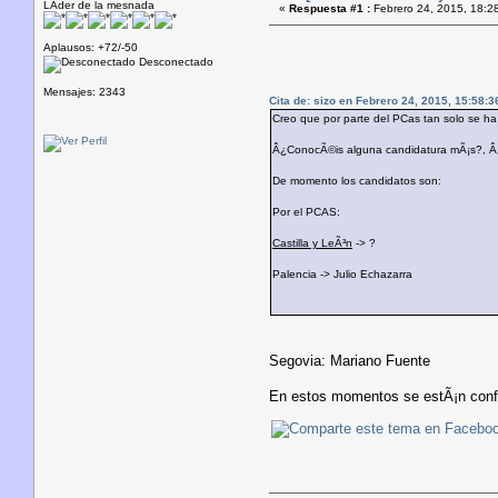
LÃ­der de la mesnada
«
Respuesta #1 :
Febrero 24, 2015, 18:2
Aplausos: +72/-50
Desconectado
Mensajes: 2343
Cita de: sizo en Febrero 24, 2015, 15:58:3
Creo que por parte del PCas tan solo se ha
Â¿ConocÃ©is alguna candidatura mÃ¡s?, Â¿
De momento los candidatos son:
Por el PCAS:
Castilla y LeÃ³n
-> ?
Palencia -> Julio Echazarra
Segovia: Mariano Fuente
En estos momentos se estÃ¡n config