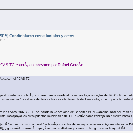
015] Candidaturas castellanistas y actos
44 »
l PCAS-TC estarÃ¡ encabezada por Rafael GarcÃ­a:
lÃ­tica con el PCAS-TC
apital burebana contarÃ¡n con una nueva candidatura en liza bajo las siglas del PCAS-TC, enca
 su momento fue cabeza de lista de los castellanistas, Javier Hermosilla, quien opta a la reelecc
re los aÃ±os 2007 y 2011 ocupando la ConcejalÃ­a de Deportes en el Gobierno local del Partido P
lista tras apoyar los presupuestos municipales del PP, quedÃ³ como concejal no adscrito hasta el 
ejerciÃ³ su cargo como concejal fue la mÃ¡s convulsa de las registradas en el Ayuntamiento de Br
IU), y gobernÃ³ en minorÃ­a apoyÃ¡ndose en distintos pactos con los grupos de la oposiciÃ³n.