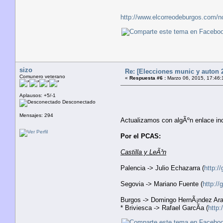
http://www.elcorreodeburgos.com/not
sizo
Re: [Elecciones munic y auton 2
Comunero veterano
«
Respuesta #6 :
Marzo 06, 2015, 17:46:
Aplausos: +5/-1
Desconectado
Mensajes: 294
Actualizamos con algÃºn enlace inc
Por el PCAS:
Castilla y LeÃ³n
Palencia -> Julio Echazarra (
http:/
Segovia -> Mariano Fuente (
http:/
Burgos -> Domingo HernÃ¡ndez Ara
* Briviesca -> Rafael GarcÃ­a (
http