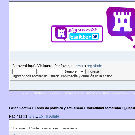
Bienvenido(a),
Visitante
. Por favor,
ingresa
o
regístrate
.
Ingresar con nombre de usuario, contraseña y duración de la sesión
INICIO
NORMAS
BUSCAR
CALENDARIO
EXPO CASTILLA
USUARIOS
IN
Foros Castilla
>
Foros de polÃ­tica y actualidad
>
Actualidad castellana
>
[Elecc
Páginas: [
1
]
2
3
...
15
Ir Abajo
Autor
Tema: [Elecciones munic y auton 2015] 
0 Usuarios y 1 Visitante están viendo este tema.