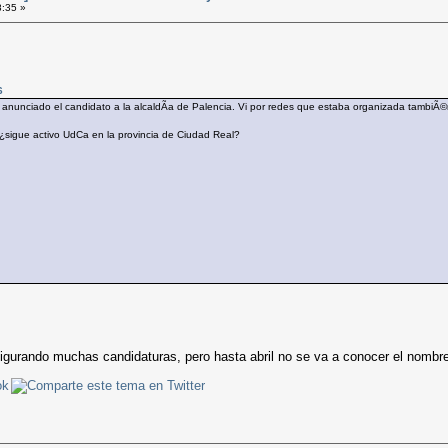
8:35 »
6
 anunciado el candidato a la alcaldÃ­a de Palencia. Vi por redes que estaba organizada tambiÃ©
sigue activo UdCa en la provincia de Ciudad Real?
urando muchas candidaturas, pero hasta abril no se va a conocer el nombre