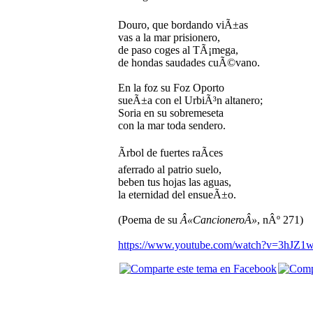
Douro, que bordando viÃ±as
vas a la mar prisionero,
de paso coges al TÃ¡mega,
de hondas saudades cuÃ©vano.
En la foz su Foz Oporto
sueÃ±a con el UrbiÃ³n altanero;
Soria en su sobremeseta
con la mar toda sendero.
Ãrbol de fuertes raÃ­ces
aferrado al patrio suelo,
beben tus hojas las aguas,
la eternidad del ensueÃ±o.
(Poema de su
Â«CancioneroÂ»
, nÂº 271)
https://www.youtube.com/watch?v=3hJ