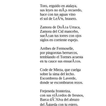
Toro, erguido en atalaya,
sus leyes no mÃ¡s recuerdo,
hace con tus aguas vino
el sol de LeÃ³n, brasero.
Zamora de DoÃ±a Urraca,
Zamora del Cid mancebo,
sueÃ±an tus torres con ojos
siglos en corriente espejo.
Arribes de Fermoselle,
por pingorotas berruecos,
temblando el Tormes acuesta
en tu cauce sus ensueÃ±os.
Code de Mieza, que cuelga
sobre la sima del lecho.
Escombrera de Laverde,
donde se escombraron rezos.
Frejeneda fronteriza,
con sus viÃ±edos de fresnos,
Barca dÂ´Alva del abrazo
del Ãgueda con tu estero.