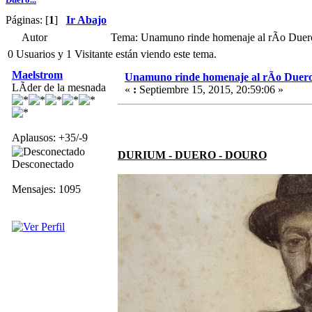
Páginas: [
1
]
Ir Abajo
Autor
Tema: Unamuno rinde homenaje al rÃ­o Duero
0 Usuarios y 1 Visitante están viendo este tema.
Maelstrom
Unamuno rinde homenaje al rÃ­o Duero
LÃ­der de la mesnada
«
:
Septiembre 15, 2015, 20:59:06 »
Aplausos: +35/-9
DURIUM - DUERO - DOURO
Desconectado
Mensajes: 1095