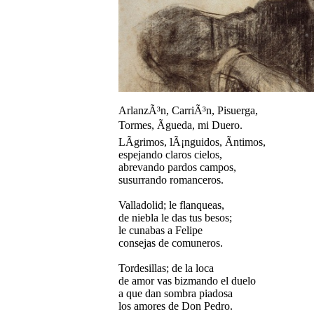
ArlanzÃ³n, CarriÃ³n, Pisuerga,
Tormes, Ãgueda, mi Duero.
LÃ­grimos, lÃ¡nguidos, Ã­ntimos,
espejando claros cielos,
abrevando pardos campos,
susurrando romanceros.
Valladolid; le flanqueas,
de niebla le das tus besos;
le cunabas a Felipe
consejas de comuneros.
Tordesillas; de la loca
de amor vas bizmando el duelo
a que dan sombra piadosa
los amores de Don Pedro.