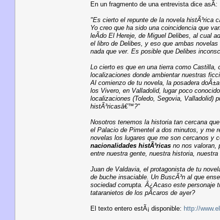
En un fragmento de una entrevista dice asÃ­:
"Es cierto el repunte de la novela histÃ³rica 
Yo creo que ha sido una coincidencia que var
leÃ­do El Hereje, de Miguel Delibes, al cual 
el libro de Delibes, y eso que ambas novelas 
nada que ver. Es posible que Delibes incons
Lo cierto es que en una tierra como Castilla, 
localizaciones donde ambientar nuestras fic
Al comienzo de tu novela, la posadera doÃ±a
los Vivero, en Valladolid, lugar poco conoci
localizaciones (Toledo, Segovia, Valladolid)
histÃ³ricasâ€™?"
Nosotros tenemos la historia tan cercana que
el Palacio de Pimentel a dos minutos, y me r
novelas los lugares que me son cercanos y co
nacionalidades histÃ³ricas
no nos valoran, 
entre nuestra gente, nuestra historia, nuestr
Juan de Valdavia, el protagonista de tu novel
de buche insaciable. Un BuscÃ³n al que ens
sociedad corrupta. Â¿Acaso este personaje tu
tataranietos de los pÃ­caros de ayer?
El texto entero estÃ¡ disponible:
http://www.e