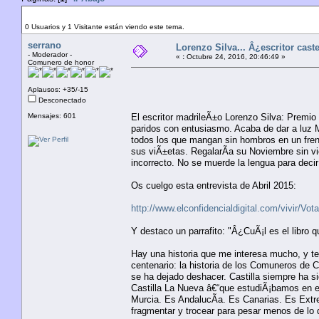
Autor
Tema: Lorenzo Silva... Â¿escritor castellanista? 
0 Usuarios y 1 Visitante están viendo este tema.
serrano
Lorenzo Silva... Â¿escritor caste
- Moderador -
«
:
Octubre 24, 2016, 20:46:49 »
Comunero de honor
Aplausos: +35/-15
Desconectado
Mensajes: 601
El escritor madrileÃ±o Lorenzo Silva: Premio
paridos con entusiasmo. Acaba de dar a luz 
todos los que mangan sin hombros en un fren
sus viÃ±etas. RegalarÃ­a su Noviembre sin v
incorrecto. No se muerde la lengua para dec
Os cuelgo esta entrevista de Abril 2015:
http://www.elconfidencialdigital.com/vivir/V
Y destaco un parrafito: "Â¿CuÃ¡l es el libro
Hay una historia que me interesa mucho, y te
centenario: la historia de los Comuneros de Ca
se ha dejado deshacer. Castilla siempre ha si
Castilla La Nueva â€“que estudiÃ¡bamos en el
Murcia. Es AndalucÃ­a. Es Canarias. Es Extre
fragmentar y trocear para pesar menos de lo 