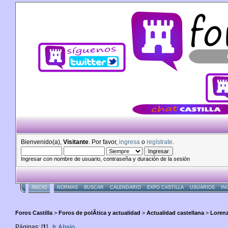
Bienvenido(a),
Visitante
. Por favor,
ingresa
o
regístrate
.
Ingresar con nombre de usuario, contraseña y duración de la sesión
INICIO
NORMAS
BUSCAR
CALENDARIO
EXPO CASTILLA
USUARIOS
IN
Foros Castilla
>
Foros de polÃ­tica y actualidad
>
Actualidad castellana
>
Lorenz
Páginas: [
1
]
Ir Abajo