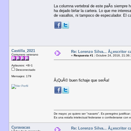
La columna vertebral de este paÃ­s siempre ha
ha dejado birlar la cartera. Lo que me intere
de vasallos, ni tampoco de especulador. El ca
Castilla_2021
Re: Lorenzo Silva... Â¿escritor c
Comunero veterano
«
Respuesta #1 :
Octubre 24, 2016, 21:36:
Aplausos: +8/-1
Desconectado
Mensajes: 179
Â¡QuÃ© buen fichaje que serÃ­a!
De mayor, yo quiero ser "navarro". Es peregrino justificar
Es una estafa intelectual federarse o confederarse con e
Curavacas
Re: Lorenzo Silva... Â¿escritor c