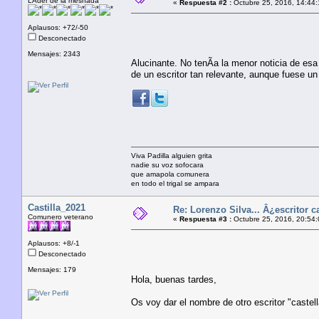
LÃ­der de la mesnada
«
Respuesta #2 :
Octubre 25, 2016, 14:44:
Aplausos: +72/-50
Desconectado
Mensajes: 2343
Alucinante. No tenÃ­a la menor noticia de esa
de un escritor tan relevante, aunque fuese un
Viva Padilla alguien grita
nadie su voz sofocara
que amapola comunera
en todo el trigal se ampara
Castilla_2021
Re: Lorenzo Silva... Â¿escritor c
Comunero veterano
«
Respuesta #3 :
Octubre 25, 2016, 20:54:
Aplausos: +8/-1
Desconectado
Mensajes: 179
Hola, buenas tardes,
Os voy dar el nombre de otro escritor "castel