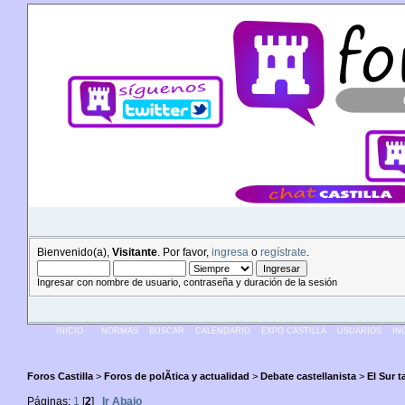
Bienvenido(a),
Visitante
. Por favor,
ingresa
o
regístrate
.
Ingresar con nombre de usuario, contraseña y duración de la sesión
INICIO
NORMAS
BUSCAR
CALENDARIO
EXPO CASTILLA
USUARIOS
IN
Foros Castilla
>
Foros de polÃ­tica y actualidad
>
Debate castellanista
>
El Sur 
Páginas:
1
[
2
]
Ir Abajo