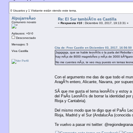
Autor
Tema: El Sur tambiÃ©n es Castilla (Leído 11386 
0 Usuarios y 1 Visitante están viendo este tema.
AlpujarreÃ±o
Re: El Sur tambiÃ©n es Castilla
Comunero novato
«
Respuesta #10 :
Diciembre 03, 2017, 19:13:31 »
Aplausos: +0/-0
Desconectado
Mensajes: 5
Cita de: Free Castile en Diciembre 03, 2017, 16:56:50
Viva Castilla
Jajajajaja, que se hable leonÃ©s o la parla del Rebolla
hay mÃ¡s de 8000 magrebÃ­es y mÃ¡s de 3000 bÃºlgaros y 
No me cuentes mÃ¡s, te veo muy puesto en temas leo
Con el argumento me das de que todo el mund
AragÃ³n entero, Alicante, Navarra, por supue
SÃ­ que me gusta el tema leonÃ©s y estoy a f
del PaÃ­s LeonÃ©s de borrar la identidad por p
Rioja y Cantabria).
Del mismo modo que te digo que el PaÃ­s Leo
Rioja, Madrid y el Sur (AndalucÃ­a (conocida
Te vuelvo a pasar mi twitter: @regiondegrana