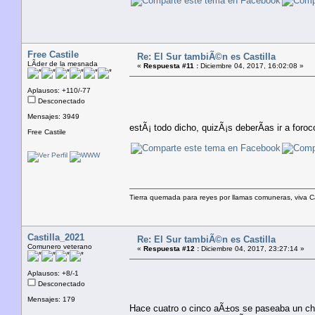
Free Castile
Re: El Sur tambiÃ©n es Castilla
LÃ­der de la mesnada
«
Respuesta #11 :
Diciembre 04, 2017, 16:02:08 »
Aplausos: +110/-77
Desconectado
Mensajes: 3949
estÃ¡ todo dicho, quizÃ¡s deberÃ­as ir a foro
Free Castile
Tierra quemada para reyes por llamas comuneras, viva Casti
Castilla_2021
Re: El Sur tambiÃ©n es Castilla
Comunero veterano
«
Respuesta #12 :
Diciembre 04, 2017, 23:27:14 »
Aplausos: +8/-1
Desconectado
Mensajes: 179
Hace cuatro o cinco aÃ±os se paseaba un chic