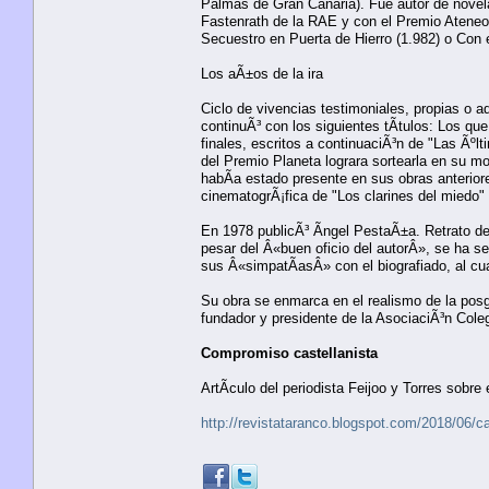
Palmas de Gran Canaria). Fue autor de nove
Fastenrath de la RAE y con el Premio Ateneo 
Secuestro en Puerta de Hierro (1.982) o Con el
Los aÃ±os de la ira
Ciclo de vivencias testimoniales, propias o a
continuÃ³ con los siguientes tÃ­tulos: Los q
finales, escritos a continuaciÃ³n de "Las Ãºl
del Premio Planeta lograra sortearla en su m
habÃ­a estado presente en sus obras anterior
cinematogrÃ¡fica de "Los clarines del miedo" 
En 1978 publicÃ³ Ãngel PestaÃ±a. Retrato de 
pesar del Â«buen oficio del autorÂ», se ha seÃ
sus Â«simpatÃ­asÂ» con el biografiado, al cu
Su obra se enmarca en el realismo de la posg
fundador y presidente de la AsociaciÃ³n Coleg
Compromiso castellanista
ArtÃ­culo del periodista Feijoo y Torres sobr
http://revistataranco.blogspot.com/2018/06/cas