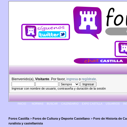
Bienvenido(a),
Visitante
. Por favor,
ingresa
o
regístrate
.
Ingresar con nombre de usuario, contraseña y duración de la sesión
INICIO
NORMAS
BUSCAR
CALENDARIO
EXPO CASTILLA
USUARIOS
IN
Foros Castilla
>
Foros de Cultura y Deporte Castellano
>
Foro de Historia de Cas
ruralista y castellanista