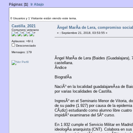
Páginas: [
1
]
Ir Abajo
Tema: Ãngel MarÃ­a de Lera, compromiso social, r
Autor
0 Usuarios y 1 Visitante están viendo este tema.
Castilla_2021
Ãngel MarÃ­a de Lera, compromiso social, 
Comunero veterano
«
:
Septiembre 21, 2018, 03:53:55 »
Aplausos: +8/-1
Desconectado
Mensajes: 179
Ãngel MarÃ­a de Lera (Baides (Guadalajara), 
castellana.
Ãndice
BiografÃ­a
NaciÃ³ en la localidad guadalajareÃ±a de Bai
por varias localidades de Castilla.
IngresÃ³ en el Seminario Menor de Vitoria, d
de su padre (1.927) por causa de la epidemia
CÃ¡diz) estudiando como alumno libre cuatro 
impidiÃ³ examinarse del 5Âº curso.
En 1.932 cumple el Servicio Militar en Madr
ideologÃ­a anarquista (CNT). Colabora en sus