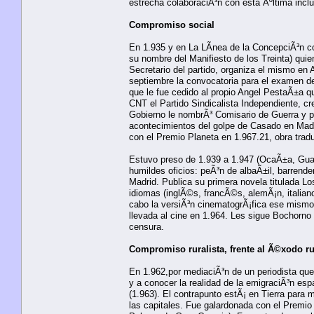
estrecha colaboraciÃ³n con esta Ãºltima inclu
Compromiso social
En 1.935 y en La LÃ­nea de la ConcepciÃ³n con
su nombre del Manifiesto de los Treinta) qui
Secretario del partido, organiza el mismo en 
septiembre la convocatoria para el examen de
que le fue cedido al propio Angel PestaÃ±a q
CNT el Partido Sindicalista Independiente, cr
Gobierno le nombrÃ³ Comisario de Guerra y pe
acontecimientos del golpe de Casado en Madr
con el Premio Planeta en 1.967.2​1​, obra trad
Estuvo preso de 1.939 a 1.947 (OcaÃ±a, Guada
humildes oficios: peÃ³n de albaÃ±il, barrend
Madrid. Publica su primera novela titulada Lo
idiomas (inglÃ©s, francÃ©s, alemÃ¡n, italian
cabo la versiÃ³n cinematogrÃ¡fica ese mismo 
llevada al cine en 1.964. Les sigue Bochorno 
censura.
Compromiso ruralista, frente al Ã©xodo ru
En 1.962,por mediaciÃ³n de un periodista que 
y a conocer la realidad de la emigraciÃ³n esp
(1.963). El contrapunto estÃ¡ en Tierra para 
las capitales. Fue galardonada con el Premi