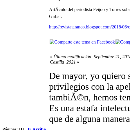
ArtÃ­culo del periodista Feijoo y Torres so
Girbal:
http://revistataranco.blogspot.com/2018/06/ca
«
Última modificación: Septiembre 21, 201
Castilla_2021
»
De mayor, yo quiero s
privilegios con la ape
tambiÃ©n, hemos ten
Es una estafa intelect
que de alguna manera s
Páginas: [
1
]
Ir Arriba