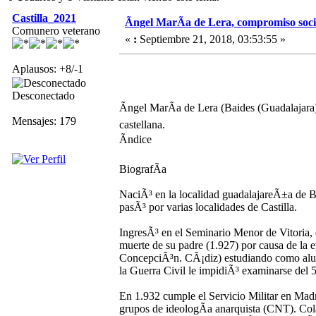
Castilla_2021
Ãngel MarÃ­a de Lera, compromiso social
Comunero veterano
«
:
Septiembre 21, 2018, 03:53:55 »
Aplausos: +8/-1
Desconectado
Ãngel MarÃ­a de Lera (Baides (Guadalajara)
Mensajes: 179
castellana.
Ãndice
BiografÃ­a
NaciÃ³ en la localidad guadalajareÃ±a de B
pasÃ³ por varias localidades de Castilla.
IngresÃ³ en el Seminario Menor de Vitoria, 
muerte de su padre (1.927) por causa de la 
ConcepciÃ³n. CÃ¡diz) estudiando como alum
la Guerra Civil le impidiÃ³ examinarse del 
En 1.932 cumple el Servicio Militar en Ma
grupos de ideologÃ­a anarquista (CNT). Cola