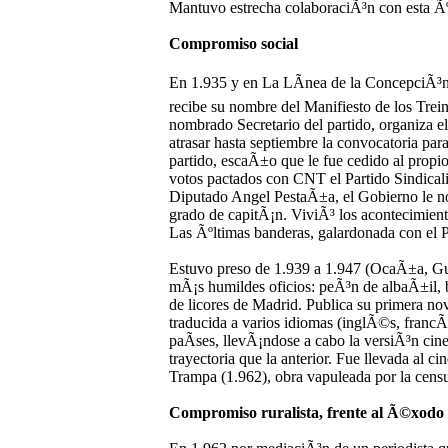
Mantuvo estrecha colaboraciÃ³n con esta Ãºl
Compromiso social
En 1.935 y en La LÃ­nea de la ConcepciÃ³n 
recibe su nombre del Manifiesto de los Trein
nombrado Secretario del partido, organiza e
atrasar hasta septiembre la convocatoria pa
partido, escaÃ±o que le fue cedido al propi
votos pactados con CNT el Partido Sindicali
Diputado Angel PestaÃ±a, el Gobierno le n
grado de capitÃ¡n. ViviÃ³ los acontecimient
Las Ãºltimas banderas, galardonada con el P
Estuvo preso de 1.939 a 1.947 (OcaÃ±a, Guad
mÃ¡s humildes oficios: peÃ³n de albaÃ±il, 
de licores de Madrid. Publica su primera no
traducida a varios idiomas (inglÃ©s, francÃ
paÃ­ses, llevÃ¡ndose a cabo la versiÃ³n ci
trayectoria que la anterior. Fue llevada al 
Trampa (1.962), obra vapuleada por la censu
Compromiso ruralista, frente al Ã©xodo 