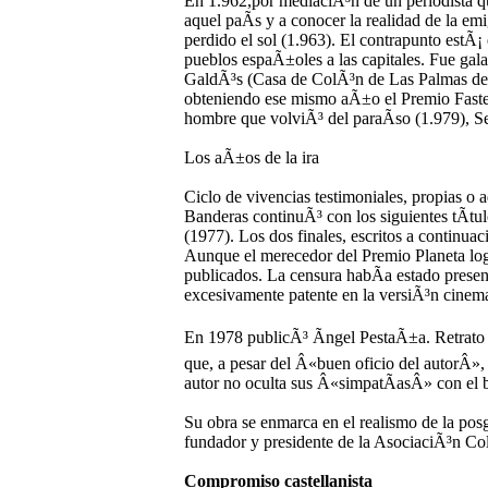
En 1.962,por mediaciÃ³n de un periodista q
aquel paÃ­s y a conocer la realidad de la e
perdido el sol (1.963). El contrapunto estÃ¡
pueblos espaÃ±oles a las capitales. Fue ga
GaldÃ³s (Casa de ColÃ³n de Las Palmas de
obteniendo ese mismo aÃ±o el Premio Fasten
hombre que volviÃ³ del paraÃ­so (1.979), Se
Los aÃ±os de la ira
Ciclo de vivencias testimoniales, propias o a
Banderas continuÃ³ con los siguientes tÃ­t
(1977). Los dos finales, escritos a continua
Aunque el merecedor del Premio Planeta logr
publicados. La censura habÃ­a estado present
excesivamente patente en la versiÃ³n cinema
En 1978 publicÃ³ Ãngel PestaÃ±a. Retrato d
que, a pesar del Â«buen oficio del autorÂ», s
autor no oculta sus Â«simpatÃ­asÂ» con el b
Su obra se enmarca en el realismo de la pos
fundador y presidente de la AsociaciÃ³n Cole
Compromiso castellanista