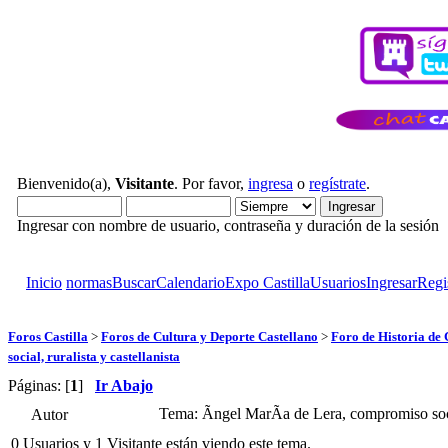
Bienvenido(a),
Visitante
. Por favor,
ingresa
o
regístrate
.
Ingresar con nombre de usuario, contraseña y duración de la sesión
Inicio
normas
Buscar
Calendario
Expo Castilla
Usuarios
Ingresar
Regi
Foros Castilla
>
Foros de Cultura y Deporte Castellano
>
Foro de Historia de 
social, ruralista y castellanista
Páginas: [
1
]
Ir Abajo
Tema: Ãngel MarÃ­a de Lera, compromiso socia
Autor
0 Usuarios y 1 Visitante están viendo este tema.