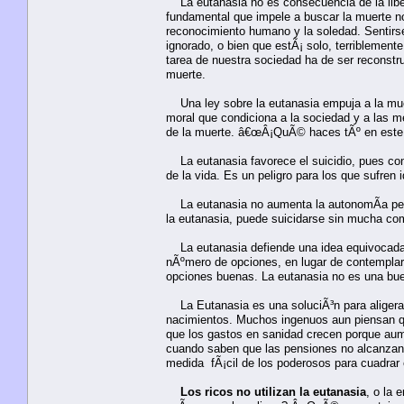
La eutanasia no es consecuencia de la libe
fundamental que impele a buscar la muerte no 
reconocimiento humano y la soledad. Sentirse
ignorado, o bien que estÃ¡ solo, terriblement
tarea de nuestra sociedad ha de ser reconstr
muerte.
Una ley sobre la eutanasia empuja a la muert
moral que condiciona a la sociedad y a las me
de la muerte. â€œÂ¡QuÃ© haces tÃº en este 
La eutanasia favorece el suicidio, pues con
de la vida. Es un peligro para los que sufren
La eutanasia no aumenta la autonomÃ­a perso
la eutanasia, puede suicidarse sin mucha comp
La eutanasia defiende una idea equivocada 
nÃºmero de opciones, en lugar de contemplarla
opciones buenas. La eutanasia no es una bu
La Eutanasia es una soluciÃ³n para aligerar 
nacimientos. Muchos ingenuos aun piensan q
que los gastos en sanidad crecen porque aum
cuando saben que las pensiones no alcanzan, 
medida fÃ¡cil de los poderosos para cuadrar 
Los ricos no utilizan la eutanasia
, o la