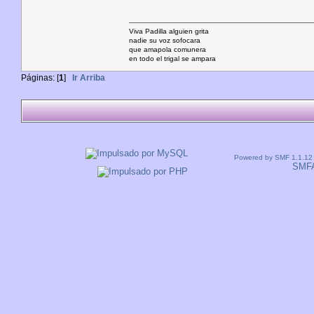
Viva Padilla alguien grita
nadie su voz sofocara
que amapola comunera
en todo el trigal se ampara
Páginas: [
1
]
Ir Arriba
Powered by SMF 1.1.12
SMF