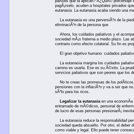
paÃ­ses que la aplican? Â¿QuÃ© porcentaje de
pagÃ¡rselo, acuden a hospitales privados que
eutanasia. La eutanasia acaba siendo una me
La eutanasia es una perversiÃ³n de la piedad
eliminaciÃ³n de la persona que
Ahora, los cuidados paliativos y el acompaÃ
sociedad mÃ¡s fraterna a medio plazo. Las at
contrario como efecto colateral. Su fin es pro
El gran objetivo humano: cuidados paliativos
La eutanasia margina los cuidados paliativos
camino es usarla. Ese es su Ã©xito. La prue
servicios paliativos que son peores que lo
No te creas las promesas de los polÃ­ticos. 
pensiones con la inflaciÃ³n y va a ser que no
sÃ³lo para los ricos.
Legalizar la eutanasia
en una economÃ­a 
entramado de mÃ©dicos, personal de enfermerÃ
de lucro de esas personas presionarÃ¡ inevita
La eutanasia reduce la responsabilidad perso
sociedad queda absuelto. Por otro, el deber d
como viable y legal. Ello puede tener consec