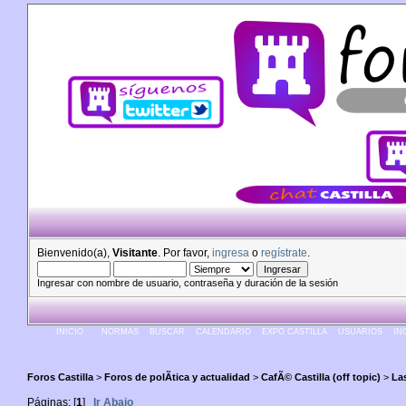
Bienvenido(a),
Visitante
. Por favor,
ingresa
o
regístrate
.
Ingresar con nombre de usuario, contraseña y duración de la sesión
INICIO
NORMAS
BUSCAR
CALENDARIO
EXPO CASTILLA
USUARIOS
IN
Foros Castilla
>
Foros de polÃ­tica y actualidad
>
CafÃ© Castilla (off topic)
>
Las
Páginas: [
1
]
Ir Abajo