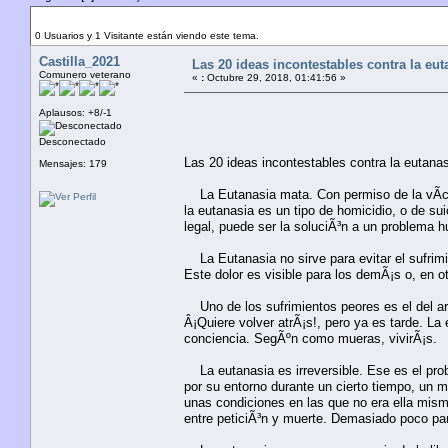
Autor
Tema: Las 20 ideas incontestables contra la eutan
0 Usuarios y 1 Visitante están viendo este tema.
Castilla_2021
Las 20 ideas incontestables contra la eut
Comunero veterano
«
:
Octubre 29, 2018, 01:41:56 »
Aplausos: +8/-1
Desconectado
Las 20 ideas incontestables contra la eutanas
Mensajes: 179
La Eutanasia mata. Con permiso de la vÃ­cti
la eutanasia es un tipo de homicidio, o de s
legal, puede ser la soluciÃ³n a un problema
La Eutanasia no sirve para evitar el sufrim
Este dolor es visible para los demÃ¡s o, en o
Uno de los sufrimientos peores es el del arr
Â¡Quiere volver atrÃ¡s!, pero ya es tarde. La 
conciencia. SegÃºn como mueras, vivirÃ¡s.
La eutanasia es irreversible. Ese es el pro
por su entorno durante un cierto tiempo, un m
unas condiciones en las que no era ella misma
entre peticiÃ³n y muerte. Demasiado poco par