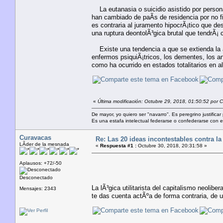
La eutanasia o suicidio asistido por perso
han cambiado de paÃ­s de residencia por no f
es contraria al juramento hipocrÃ¡tico que d
una ruptura deontolÃ³gica brutal que tendrÃ¡
Existe una tendencia a que se extienda la ap
enfermos psiquiÃ¡tricos, los dementes, los a
como ha ocurrido en estados totalitarios en a
«
Última modificación: Octubre 29, 2018, 01:50:52 por C
De mayor, yo quiero ser "navarro". Es peregrino justificar
Es una estafa intelectual federarse o confederarse con e
Curavacas
Re: Las 20 ideas incontestables contra la
LÃ­der de la mesnada
«
Respuesta #1 :
Octubre 30, 2018, 20:31:58 »
Aplausos: +72/-50
Desconectado
La lÃ³gica utilitarista del capitalismo neoli
Mensajes: 2343
te das cuenta actÃºa de forma contraria, de 