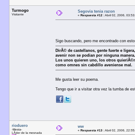
Turmogo
Segovia tenia razon
Visitante
«
Respuesta #12 :
Abril 02, 2006, 03:53
Sigo buscando, pero me encontrado con esto
------------------------------------------------------------------
DirÃ© de castellanos, gente fuerte e ligera
avenir non se podian por ninguna manera
Los unos quieren uno, los otros quieriÃ©n
como omnes sin cabdillo aveniense mal.
------------------------------------------------------------------
Me gusta leer su poema.
Tengo que ir a visitar otra vez la tumba de 
rioduero
ww
-Mesta-
«
Respuesta #13 :
Abril 02, 2006, 22:55
LÃ­der de la mesnada