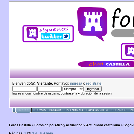
Bienvenido(a),
Visitante
. Por favor,
ingresa
o
regístrate
.
Ingresar con nombre de usuario, contraseña y duración de la sesión
INICIO
NORMAS
BUSCAR
CALENDARIO
EXPO CASTILLA
USUARIOS
IN
Foros Castilla
>
Foros de polÃ­tica y actualidad
>
Actualidad castellana
>
Segovi
Páginas:
1
[
2
]
3
4
Ir Abajo