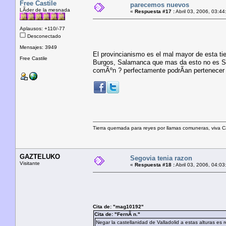
Free Castile
parecemos nuevos
LÃ­der de la mesnada
«
Respuesta #17 :
Abril 03, 2006, 03:44
Aplausos: +110/-77
Desconectado
Mensajes: 3949
El provincianismo es el mal mayor de esta tie
Free Castile
Burgos, Salamanca que mas da esto no es Su
comÃºn ? perfectamente podrÃ­an pertenecer a
Tierra quemada para reyes por llamas comuneras, viva Casti
GAZTELUKO
Segovia tenia razon
Visitante
«
Respuesta #18 :
Abril 03, 2006, 04:03
Cita de: "mag10192"
Cita de: "FernÃ n."
Negar la castellanidad de Valladolid a estas alturas e