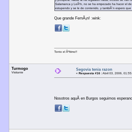
Salamanca y LeÃ²n, no se ha empezado ha hacer el de Val
estupendo y se le de contenido, y tambiÃ¨n espero que
Que grande FernÃ¡n! :wink:
Tonto el Ãºltimo!!
Turmogo
Segovia tenia razon
Visitante
«
Respuesta #16 :
Abril 03, 2006, 01:55
Nosotros aquÃ­ en Burgos seguimos esperando 