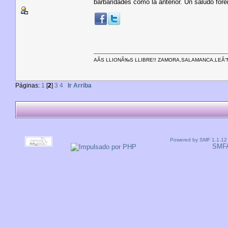
barbaridades como la anterior. Un saludo fore
AÃS LLIONÃ‰S LLIBRE!! ZAMORA,SALAMANCA,LEÃ“
Páginas:
1
[
2
]
3
4
Ir Arriba
Powered by SMF 1.1.12
SMF