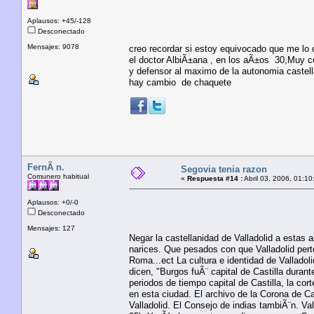
Aplausos: +45/-128
Desconectado
Mensajes: 9078
creo recordar si estoy equivocado que me lo 
el doctor AlbiÃ±ana , en los aÃ±os 30,Muy co
y defensor al maximo de la autonomia castella
hay cambio de chaquete
FernÃ n.
Segovia tenia razon
Comunero habitual
«
Respuesta #14 :
Abril 03, 2006, 01:10
Aplausos: +0/-0
Desconectado
Mensajes: 127
Negar la castellanidad de Valladolid a estas 
narices. Que pesados con que Valladolid pert
Roma...ect La cultura e identidad de Vallado
dicen, "Burgos fuÃ¨ capital de Castilla dura
periodos de tiempo capital de Castilla, la cor
en esta ciudad. El archivo de la Corona de Ca
Valladolid. El Consejo de indias tambiÃ¨n. Va