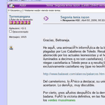
Autor
Tema: Segovia tenia razon (Leído 16443 vece
0 Usuarios y 1 Visitante están viendo este tema.
Torremangana
Segovia tenia razon
LÃ­der de la mesnada
«
Respuesta #10 :
Abril 02, 2006, 00:33
Aplausos: +1/-1
Desconectado
Mensajes: 1915
Gracias, Beltraneja.
He aquÃ­, una animaciÃ³n informÃ¡tica de la b
plagadas por Los Caballeros de Toledo. Resalt
aborrecido por los actuales leonesistas y el
iluminados a decirnos q no son castellanos).
niegan castellania a Toledo pese a q resulta 
exclusivamente castellano rey (que no leonÃ
http://www.balawat.com/alarcos/palarcos.htm
Del carreterismo, lo Ãºnico a destacar, su un
acertaron. Lo demÃ¡s, muy discutible.
Por cierto, unos aÃ±itos despuÃ©s de la derro
badana. FuÃ© la victoria definitiva, en las N
los
verdes musulmanes