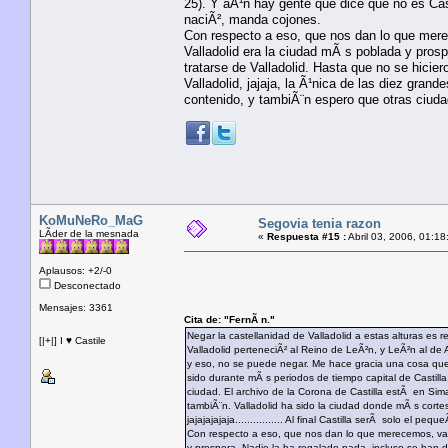
25). Y aÃ¹n hay gente que dice que no es Castil
naciÃ², manda cojones.
Con respecto a eso, que nos dan lo que mere
Valladolid era la ciudad mÃ s poblada y prosp
tratarse de Valladolid. Hasta que no se hici
Valladolid, jajaja, la Ã¹nica de las diez gran
contenido, y tambiÃ¨n espero que otras ciud
KoMuNeRo_MaG
Segovia tenia razon
LÃ­der de la mesnada
«
Respuesta #15 :
Abril 03, 2006, 01:18
Aplausos: +2/-0
Desconectado
Mensajes: 3361
Cita de: "FernÃ n."
Negar la castellanidad de Valladolid a estas alturas es
[|+|] I ♥ Castile
Valladolid perteneciÃ² al Reino de LeÃ²n, y LeÃ²n al de 
y eso, no se puede negar. Me hace gracia una cosa que 
sido durante mÃ s periodos de tiempo capital de Castilla
ciudad. El archivo de la Corona de Castilla estÃ en Sima
tambiÃ¨n. Valladolid ha sido la ciudad donde mÃ s corte
jajajajajaja................ Al final Castilla serÃ solo e
Con respecto a eso, que nos dan lo que merecemos, vamo
y prospera. Nadie la ha regalado nada, incluso se han de