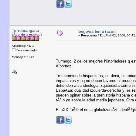
Torremangana
Segovia tenia razon
LÃ­der de la mesnada
«
Respuesta #11 :
Abril 02, 2006, 00:42
Aplausos: +1/-1
Desconectado
Mensajes: 1915
Turmogo, 2 de los mejores historiadores q e
Albornoz.
Te recomiendo hispanistas, es decir, historia
imparciales y pq no deben favores ni presupu
defienden a su ideologia izquierdista-comunis
EspaÃ±a: dualidad izquierda-derecha y les re
pueden opinar sobre la prehistoria hispana o e
tÃº o yo sobre la edad media japonesa. Otra
El sXX fuÃ© el de la globalizaciÃ³n ideolÃ³gi