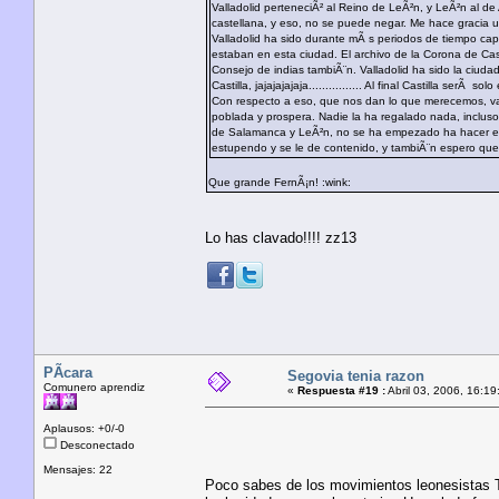
Valladolid perteneciÃ² al Reino de LeÃ²n, y LeÃ²n al de
castellana, y eso, no se puede negar. Me hace gracia 
Valladolid ha sido durante mÃ s periodos de tiempo capit
estaban en esta ciudad. El archivo de la Corona de Cast
Consejo de indias tambiÃ¨n. Valladolid ha sido la ciud
Castilla, jajajajajaja................ Al final Castilla s
Con respecto a eso, que nos dan lo que merecemos, vamo
poblada y prospera. Nadie la ha regalado nada, incluso 
de Salamanca y LeÃ²n, no se ha empezado ha hacer el de
estupendo y se le de contenido, y tambiÃ¨n espero que
Que grande FernÃ¡n! :wink:
Lo has clavado!!!! zz13
PÃ­cara
Segovia tenia razon
Comunero aprendiz
«
Respuesta #19 :
Abril 03, 2006, 16:19
Aplausos: +0/-0
Desconectado
Mensajes: 22
Poco sabes de los movimientos leonesistas T