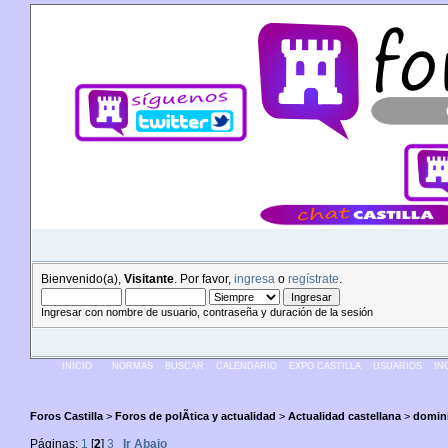
Bienvenido(a),
Visitante
. Por favor,
ingresa
o
regístrate
.
Ingresar con nombre de usuario, contraseña y duración de la sesión
INICIO
NORMAS
BUSCAR
CALENDARIO
EXPO CASTILLA
USUARIOS
IN
Foros Castilla
>
Foros de polÃ­tica y actualidad
>
Actualidad castellana
>
domini
Páginas:
1
[
2
]
3
Ir Abajo