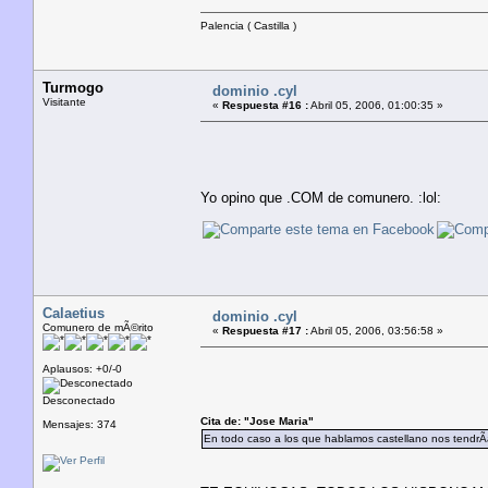
Palencia ( Castilla )
Turmogo
dominio .cyl
Visitante
«
Respuesta #16 :
Abril 05, 2006, 01:00:35 »
Yo opino que .COM de comunero. :lol:
Calaetius
dominio .cyl
Comunero de mÃ©rito
«
Respuesta #17 :
Abril 05, 2006, 03:56:58 »
Aplausos: +0/-0
Desconectado
Cita de: "Jose Maria"
Mensajes: 374
En todo caso a los que hablamos castellano nos tendrÃ­