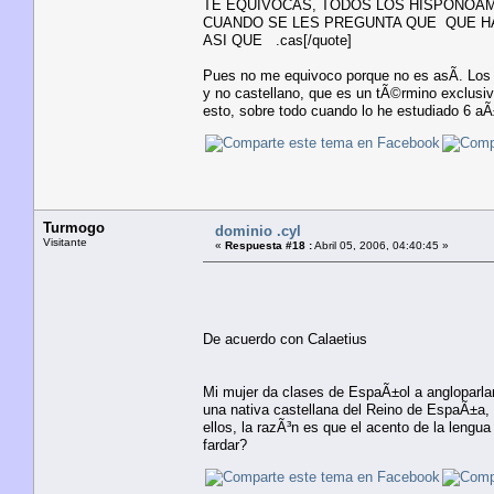
TE EQUIVOCAS, TODOS LOS HISPONOA
CUANDO SE LES PREGUNTA QUE QUE HA
ASI QUE .cas[/quote]
Pues no me equivoco porque no es asÃ­. Los
y no castellano, que es un tÃ©rmino exclusi
esto, sobre todo cuando lo he estudiado 6 aÃ
Turmogo
dominio .cyl
Visitante
«
Respuesta #18 :
Abril 05, 2006, 04:40:45 »
De acuerdo con Calaetius
Mi mujer da clases de EspaÃ±ol a angloparlan
una nativa castellana del Reino de EspaÃ±a, 
ellos, la razÃ³n es que el acento de la lengua
fardar?