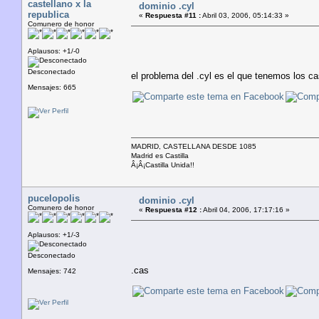
castellano x la
dominio .cyl
republica
«
Respuesta #11 :
Abril 03, 2006, 05:14:33 »
Comunero de honor
Aplausos: +1/-0
Desconectado
el problema del .cyl es el que tenemos los c
Mensajes: 665
MADRID, CASTELLANA DESDE 1085
Madrid es Castilla
Â¡Â¡Castilla Unida!!
pucelopolis
dominio .cyl
Comunero de honor
«
Respuesta #12 :
Abril 04, 2006, 17:17:16 »
Aplausos: +1/-3
Desconectado
.cas
Mensajes: 742