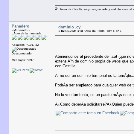
Ãº, tierra de Castilla, muy desgraciada y maldita eres, a
Panadero
dominio .cyl
- Moderador -
«
Respuesta #13 :
Abril 04, 2006, 18:14:12 »
LÃ­der de la mesnada
Aplausos: +101/-42
Desconectado
Ateniendonos al precedente del .cat (que no e
Mensajes: 5397
extensiÃ³n de dominio propia de webs que abo
con Castilla.
Al no ser un dominio territorial es la temÃ¡tica
PodrÃ­a ser empleado para cualquier web de t
No lo veo tan tonto, es un pasito mÃ¡s en el 
Â¿Como deberÃ­a solicitarse?Â¿Quien puede