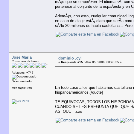
mÃ¡s que se empeÃ±en. El idioma sÃ­, con vari
pertenece al conjunto de la espaÃ±ola y en C
AdemÃ¡s, con esto, cualquier comunidad ling
en caso de elegir estÃ¡ claro que serÃ­a par
sÃ³lo 20 millones de habla castellana... Pero 
Jose Maria
dominio .cyl
Comunero de honor
«
Respuesta #15 :
Abril 05, 2006, 00:48:35 »
Aplausos: +7/-7
Desconectado
En todo caso a los que hablamos castellano no
Mensajes: 866
hispanoamericanos.[/quote]
TE EQUIVOCAS, TODOS LOS HISPONOA
CUANDO SE LES PREGUNTA QUE QUE HA
ASI QUE .cas