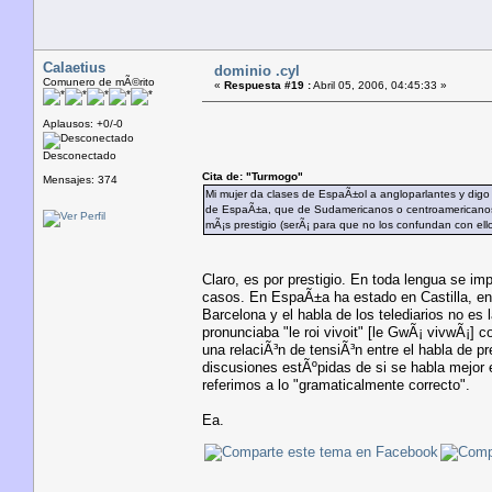
Calaetius
dominio .cyl
Comunero de mÃ©rito
«
Respuesta #19 :
Abril 05, 2006, 04:45:33 »
Aplausos: +0/-0
Desconectado
Cita de: "Turmogo"
Mensajes: 374
Mi mujer da clases de EspaÃ±ol a angloparlantes y digo 
de EspaÃ±a, que de Sudamericanos o centroamericanos, au
mÃ¡s prestigio (serÃ¡ para que no los confundan con ell
Claro, es por prestigio. En toda lengua se i
casos. En EspaÃ±a ha estado en Castilla, ent
Barcelona y el habla de los telediarios no es
pronunciaba "le roi vivoit" [le GwÃ¡ vivwÃ¡]
una relaciÃ³n de tensiÃ³n entre el habla de p
discusiones estÃºpidas de si se habla mejor 
referimos a lo "gramaticalmente correcto".
Ea.