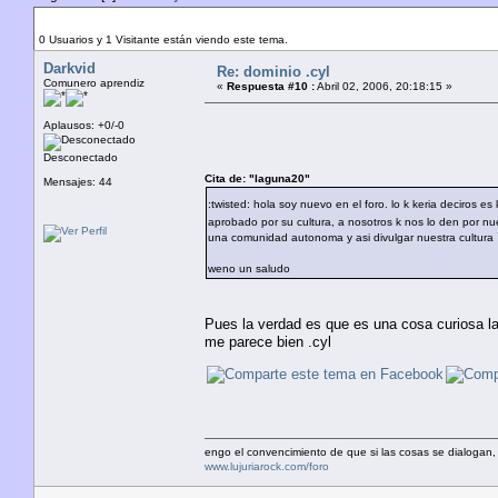
Autor
Tema: dominio .cyl (Leído 10622 veces)
0 Usuarios y 1 Visitante están viendo este tema.
Darkvid
Re: dominio .cyl
Comunero aprendiz
«
Respuesta #10 :
Abril 02, 2006, 20:18:15 »
Aplausos: +0/-0
Desconectado
Cita de: "laguna20"
Mensajes: 44
:twisted: hola soy nuevo en el foro. lo k keria deciros es
aprobado por su cultura, a nosotros k nos lo den por nu
una comunidad autonoma y asi divulgar nuestra cultura 
weno un saludo
Pues la verdad es que es una cosa curiosa la 
me parece bien .cyl
engo el convencimiento de que si las cosas se dialogan, 
www.lujuriarock.com/foro