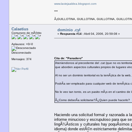
www.laviejaaldea.blogspot.com
***
Â¡GUILLOTINA, GUILLOTINA, GUILLOTINA, GUILLOTIN
Calaetius
dominio .cyl
Comunero de mÃ©rito
«
Respuesta #14 :
Abril 04, 2006, 20:59:08 »
Aplausos: +0/-0
Desconectado
Cita de: "Panadero"
Mensajes: 374
Ateniendonos al precedente del .cat (que no es territor
que aborden aspectos culturales propios de lugares vincu
Al no ser un dominio territorial es la temÃ¡tica de la web,
PodrÃ­a ser empleado para cualquier web de temÃ¡tica c
No lo veo tan tonto, es un pasito mÃ¡s en el camino de l
Â¿Como deberÃ­a solicitarse?Â¿Quien puede hacerlo?
Haciendo una solicitud formal y razonada a l
informe minucioso y escrupuloso para que se
lingÃ¼Ã­sticos y culturales hay poquÃ­simo
idioma) donde estÃ©n estrictamente delimitados