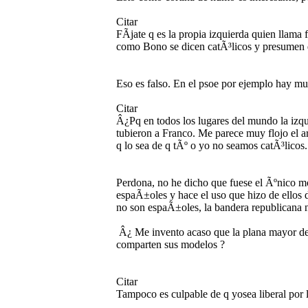
Citar
FÃ­jate q es la propia izquierda quien llama
como Bono se dicen catÃ³licos y presumen
Eso es falso. En el psoe por ejemplo hay muc
Citar
Â¿Pq en todos los lugares del mundo la izqui
tubieron a Franco. Me parece muy flojo el a
q lo sea de q tÃº o yo no seamos catÃ³licos.
Perdona, no he dicho que fuese el Ãºnico mo
espaÃ±oles y hace el uso que hizo de ellos
no son espaÃ±oles, la bandera republicana 
Â¿ Me invento acaso que la plana mayor del
comparten sus modelos ?
Citar
Tampoco es culpable de q yosea liberal por 