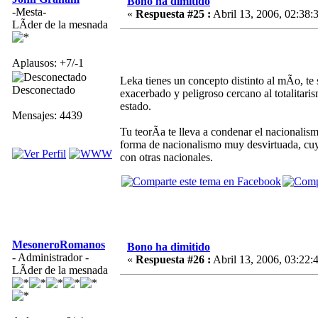
Bono ha dimitido
-Mesta-
«
Respuesta #25 :
Abril 13, 2006, 02:38:
LÃ­der de la mesnada
Aplausos: +7/-1
Leka tienes un concepto distinto al mÃ­o, t
Desconectado
exacerbado y peligroso cercano al totalitaris
estado.
Mensajes: 4439
Tu teorÃ­a te lleva a condenar el nacionalis
forma de nacionalismo muy desvirtuada, cuyo
con otras nacionales.
MesoneroRomanos
Bono ha dimitido
- Administrador -
«
Respuesta #26 :
Abril 13, 2006, 03:22:
LÃ­der de la mesnada