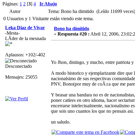
Páginas:
1
2
[
3
]
4
Ir Abajo
Autor
Tema: Bono ha dimitido (Leído 11699 veces
0 Usuarios y 1 Visitante están viendo este tema.
Leka Diaz de Vivar
Bono ha dimitido
-Mesta-
«
Respuesta #20 :
Abril 12, 2006, 23:02:
LÃ­der de la mesnada
Aplausos: +102/-402
Yo Jhon, distingo, y mucho, entre patriota y 
Desconectado
A modo historico y ejemplarizante dire qu
Mensajes: 25055
nacionalsimo de sus respectivas comunidades
PNV, Bono(por muy de coÃ±a que me parezc
Y beasar una bandara no es de nacionalistas, 
poner catlees en otro idioma, hacer sectarism
encerrarse intelectualmente, nacionalismo e
que sois uno cuantos los que no pensais asi.
un saludo.