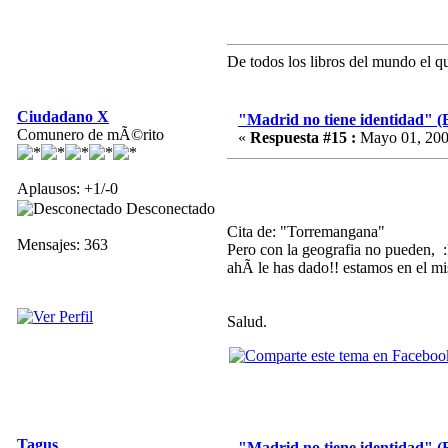
De todos los libros del mundo el qu
Ciudadano X
"Madrid no tiene identidad" (
Comunero de mÃ©rito
«
Respuesta #15 :
Mayo 01, 200
Aplausos: +1/-0
Desconectado
Cita de: "Torremangana"
Mensajes: 363
Pero con la geografia no pueden, :lo
ahÃ­ le has dado!! estamos en el mi
Salud.
Tagus
"Madrid no tiene identidad" (