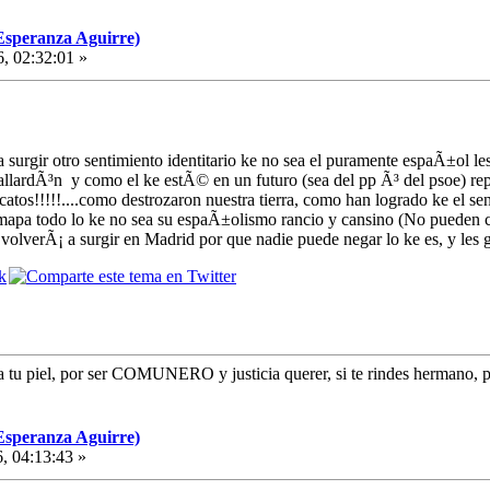
Esperanza Aguirre)
6, 02:32:01 »
surgir otro sentimiento identitario ke no sea el puramente espaÃ±ol les 
llardÃ³n y como el ke estÃ© en un futuro (sea del pp Ã³ del psoe) rep
catos!!!!!....como destrozaron nuestra tierra, como han logrado ke el s
 mapa todo lo ke no sea su espaÃ±olismo rancio y cansino (No pueden con
illa volverÃ¡ a surgir en Madrid por que nadie puede negar lo ke es,
a a tu piel, por ser COMUNERO y justicia querer, si te rindes hermano, 
Esperanza Aguirre)
, 04:13:43 »