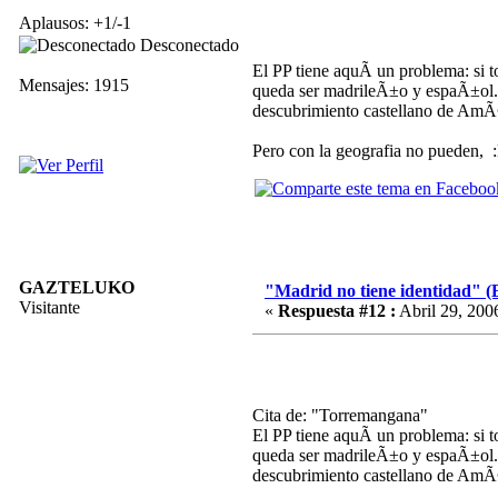
Aplausos: +1/-1
Desconectado
El PP tiene aquÃ­ un problema: si t
Mensajes: 1915
queda ser madrileÃ±o y espaÃ±ol. Lo
descubrimiento castellano de AmÃ©r
Pero con la geografia no pueden, :lo
GAZTELUKO
"Madrid no tiene identidad" (
Visitante
«
Respuesta #12 :
Abril 29, 200
Cita de: "Torremangana"
El PP tiene aquÃ­ un problema: si t
queda ser madrileÃ±o y espaÃ±ol. Lo
descubrimiento castellano de AmÃ©r