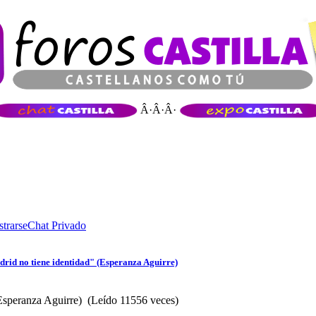
Â·Â·Â·
strarse
Chat Privado
rid no tiene identidad" (Esperanza Aguirre)
Esperanza Aguirre) (Leído 11556 veces)