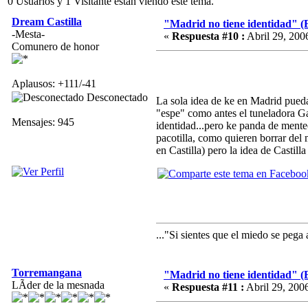
0 Usuarios y 1 Visitante están viendo este tema.
Dream Castilla
"Madrid no tiene identidad" (
-Mesta-
«
Respuesta #10 :
Abril 29, 200
Comunero de honor
Aplausos: +111/-41
Desconectado
La sola idea de ke en Madrid pueda 
"espe" como antes el tuneladora Ga
Mensajes: 945
identidad...pero ke panda de mente
pacotilla, como quieren borrar del
en Castilla) pero la idea de Cast
..."Si sientes que el miedo se peg
Torremangana
"Madrid no tiene identidad" (
LÃ­der de la mesnada
«
Respuesta #11 :
Abril 29, 2006