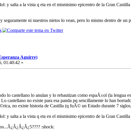
l: y salta a la vista q eta en el mismisimo epicentro de la Gran Castilla 
a y seguramente ni nuestros nietos lo vean, pero lo mismo dentro de un 
Esperanza Aguirre)
6, 01:40:42 »
odo lo castellano lo anulan y lo rebautizan como espaÃ±ol (la lengua es 
 castellano no existe para esa panda pq sencillamente lo han borrado: 
ica, no existe historia de Castilla (q fuÃ© un Estado durante 7 siglos
l: y salta a la vista q eta en el mismisimo epicentro de la Gran Castilla 
glos...Â¿Â¿Â¿Â¿5???? :shock: