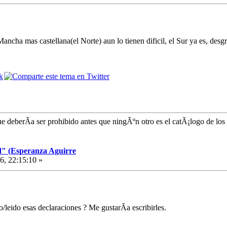
Mancha mas castellana(el Norte) aun lo tienen dificil, el Sur ya es, desg
e deberÃ­a ser prohibido antes que ningÃºn otro es el catÃ¡logo de los
d" (Esperanza Aguirre
, 22:15:10 »
eido esas declaraciones ? Me gustarÃ­a escribirles.