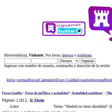
Bienvenido(a),
Visitante
. Por favor,
ingresa
o
regístrate
.
Ingresar con nombre de usuario, contraseña y duración de la sesión
Inicio
normas
Buscar
Calendario
Expo Castilla
Usuarios
Ingresar
Regi
Foros Castilla
>
Foros de polÃ­tica y actualidad
>
Actualidad castellana
>
"Mad
Páginas:
1
[
2
]
3
Ir Abajo
Autor
Tema: "Madrid no tiene identidad" (