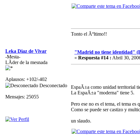
Tonto el Ãºltimo!!
Leka Diaz de Vivar
"Madrid no tiene identidad" (
-Mesta-
«
Respuesta #14 :
Abril 30, 200
LÃ­der de la mesnada
Aplausos: +102/-402
Desconectado
EspaÃ±a como unidad territorial ti
La EspaÃ±a "moderna" tiene 5.
Mensajes: 25055
Pero ese no es el tema, el tema es 
Como se puede ser castizo y multicu
un slaudo.