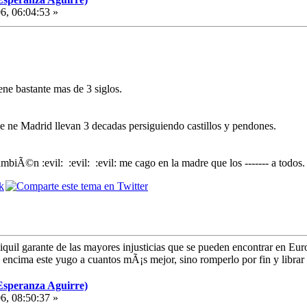
6, 06:04:53 »
ene bastante mas de 3 siglos.
qe ne Madrid llevan 3 decadas persiguiendo castillos y pendones.
biÃ©n :evil: :evil: :evil: me cago en la madre que los ------- a todos.
ciquil garante de las mayores injusticias que se pueden encontrar en E
 encima este yugo a cuantos mÃ¡s mejor, sino romperlo por fin y librar 
Esperanza Aguirre)
6, 08:50:37 »