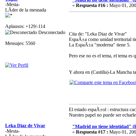
-Mesta-
«
Respuesta #16 :
Mayo 01, 200
LÃ­der de la mesnada
Aplausos: +129/-114
Desconectado
Cita de: "Leka Diaz de Vivar"
EspaÃ±a como unidad territorial ti
Mensajes: 5560
La EspaÃ±a "moderna" tiene 5.
Pero ese no es el tema, el tema es 
Y ahora en (Castilla)-La Mancha tam
El estado espaÃ±ol : estructura ca
Nuestro papel no puede ser echarle
Leka Diaz de Vivar
"Madrid no tiene identidad" (
-Mesta-
«
Respuesta #17 :
Mayo 01, 200