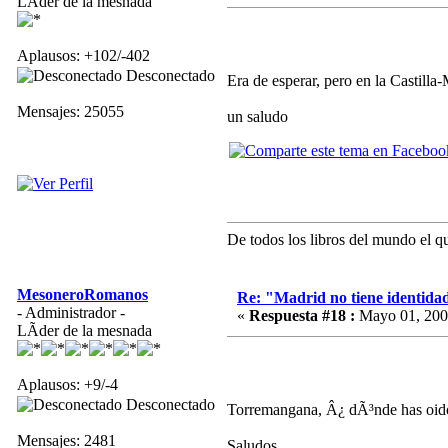
LÃ­der de la mesnada
Aplausos: +102/-402
Desconectado
Era de esperar, pero en la Castilla-
Mensajes: 25055
un saludo
De todos los libros del mundo el qu
MesoneroRomanos
Re: "Madrid no tiene identida
- Administrador -
«
Respuesta #18 :
Mayo 01, 2006
LÃ­der de la mesnada
Aplausos: +9/-4
Desconectado
Torremangana, Â¿ dÃ³nde has oido/l
Mensajes: 2481
Saludos