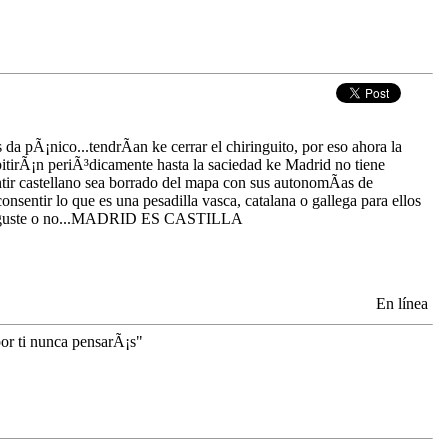
da pÃ¡nico...tendrÃ­an ke cerrar el chiringuito, por eso ahora la
itirÃ¡n periÃ³dicamente hasta la saciedad ke Madrid no tiene
entir castellano sea borrado del mapa con sus autonomÃ­as de
sentir lo que es una pesadilla vasca, catalana o gallega para ellos
 y les guste o no...MADRID ES CASTILLA
En línea
por ti nunca pensarÃ¡s"