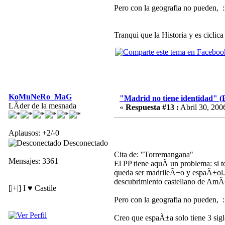
Pero con la geografia no pueden, :lo
Tranqui que la Historia y es ciclic
KoMuNeRo_MaG
"Madrid no tiene identidad" (
LÃ­der de la mesnada
«
Respuesta #13 :
Abril 30, 200
Aplausos: +2/-0
Desconectado
Cita de: "Torremangana"
Mensajes: 3361
El PP tiene aquÃ­ un problema: si t
queda ser madrileÃ±o y espaÃ±ol. Lo
descubrimiento castellano de AmÃ©r
[|+|] I ♥ Castile
Pero con la geografia no pueden, :lo
Creo que espaÃ±a solo tiene 3 si