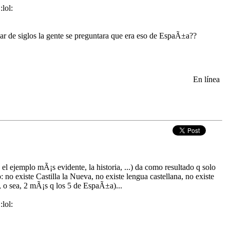
:lol:
par de siglos la gente se preguntara que era eso de EspaÃ±a??
En línea
el ejemplo mÃ¡s evidente, la historia, ...) da como resultado q solo
no existe Castilla la Nueva, no existe lengua castellana, no existe
, o sea, 2 mÃ¡s q los 5 de EspaÃ±a)...
:lol: