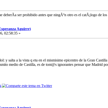
e deberÃ­a ser prohibido antes que ningÃºn otro es el catÃ¡logo de los
Esperanza Aguirre)
6, 02:58:35 »
l: y salta a la vista q eta en el mismisimo epicentro de la Gran Castilla 
smito medio de Castilla, es de tont@s ignorantes pensar que Madrid por s
Esperanza Aguirre)