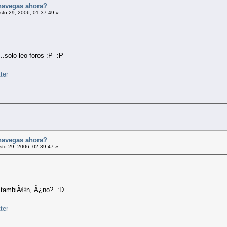
navegas ahora?
to 29, 2006, 01:37:49 »
.solo leo foros :P :P
navegas ahora?
to 29, 2006, 02:39:47 »
s tambiÃ©n, Â¿no? :D