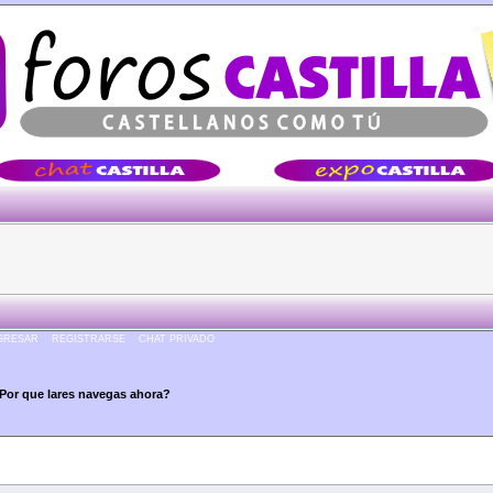
Â·Â·Â·
GRESAR
REGISTRARSE
CHAT PRIVADO
Por que lares navegas ahora?
? (Leído 23925 veces)