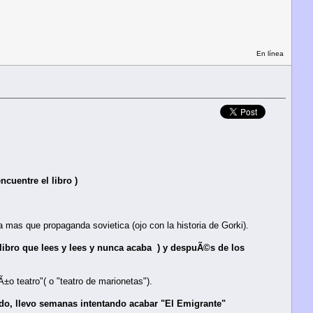
En línea
cuentre el libro )
as que propaganda sovietica (ojo con la historia de Gorki).
ibro que lees y lees y nunca acaba ) y despuÃ©s de los
 teatro"( o "teatro de marionetas").
ado, llevo semanas intentando acabar "El Emigrante"