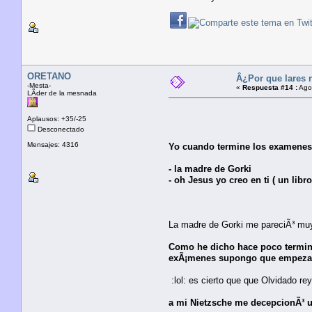
ORETANO
Â¿Por que lares 
-Mesta-
«
Respuesta #14 :
Agos
LÃ­der de la mesnada
Aplausos: +35/-25
Desconectado
Mensajes: 4316
Yo cuando termine los examenes 
- la madre de Gorki
- oh Jesus yo creo en ti ( un lib
La madre de Gorki me pareciÃ³ muy
Como he dicho hace poco terminÃ
exÃ¡menes supongo que empezarÃ
:lol: es cierto que que Olvidado r
a mi Nietzsche me decepcionÃ³ un