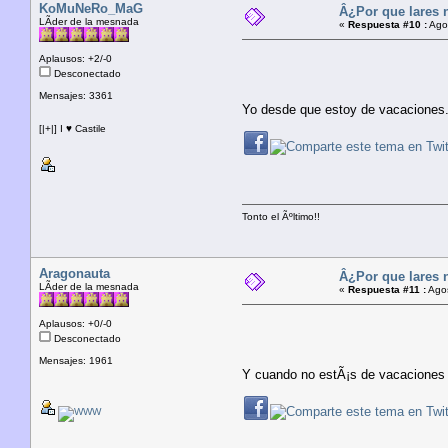
KoMuNeRo_MaG
Â¿Por que lares 
LÃ­der de la mesnada
«
Respuesta #10 :
Agos
Aplausos: +2/-0
Desconectado
Mensajes: 3361
Yo desde que estoy de vacaciones..
[|+|] I ♥ Castile
Tonto el Ãºltimo!!
Aragonauta
Â¿Por que lares 
LÃ­der de la mesnada
«
Respuesta #11 :
Agos
Aplausos: +0/-0
Desconectado
Mensajes: 1961
Y cuando no estÃ¡s de vacacione