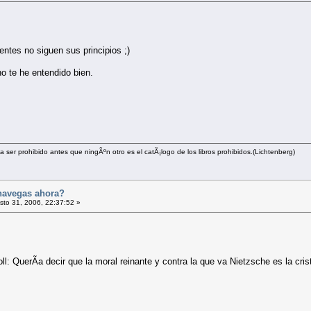
ntes no siguen sus principios ;)
o te he entendido bien.
a ser prohibido antes que ningÃºn otro es el catÃ¡logo de los libros prohibidos.(Lichtenberg)
navegas ahora?
to 31, 2006, 22:37:52 »
ll: QuerÃ­a decir que la moral reinante y contra la que va Nietzsche es la cr