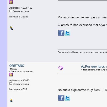
Aplausos: +102/-402
Desconectado
Mensajes: 25055
Por eso mismo pienso que los creye
O antes te has exprsado mal o yo n
De todos los libros del mundo el que deberÃ­
ORETANO
Â¿Por que lares 
-Mesta-
«
Respuesta #19 :
Agos
LÃ­der de la mesnada
Aplausos: +35/-25
Desconectado
Mensajes: 4316
No suelo explicarme muy bien... :ro