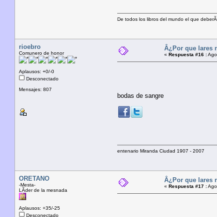
De todos los libros del mundo el que deberÃ­
rioebro
Â¿Por que lares 
Comunero de honor
«
Respuesta #16 :
Agos
Aplausos: +0/-0
Desconectado
Mensajes: 807
bodas de sangre
entenario Miranda Ciudad 1907 - 2007
ORETANO
Â¿Por que lares 
-Mesta-
«
Respuesta #17 :
Agos
LÃ­der de la mesnada
Aplausos: +35/-25
Desconectado