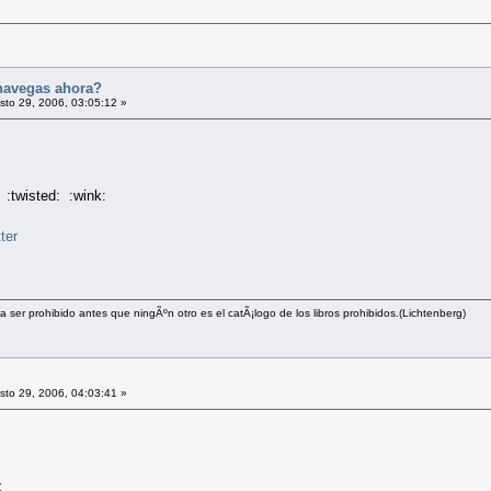
navegas ahora?
to 29, 2006, 03:05:12 »
 :twisted: :wink:
a ser prohibido antes que ningÃºn otro es el catÃ¡logo de los libros prohibidos.(Lichtenberg)
to 29, 2006, 04:03:41 »
z