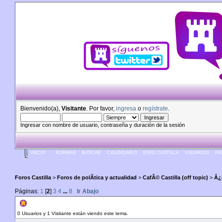
Bienvenido(a),
Visitante
. Por favor,
ingresa
o
regístrate
.
Ingresar con nombre de usuario, contraseña y duración de la sesión
INICIO
NORMAS
BUSCAR
CALENDARIO
EXPO CASTILLA
USUARIOS
IN
Foros Castilla
>
Foros de polÃ­tica y actualidad
>
CafÃ© Castilla (off topic)
>
Â¿
Páginas:
1
[
2
]
3
4
...
8
Ir Abajo
Autor
Tema: Â¿Por que lares navegas ahora
0 Usuarios y 1 Visitante están viendo este tema.