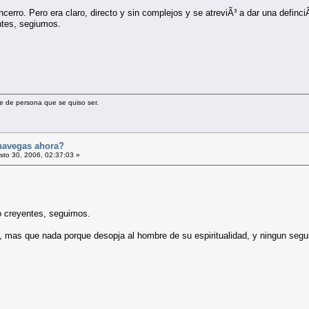
erro. Pero era claro, directo y sin complejos y se atreviÃ³ a dar una definciÃ
ntes, segiumos.
e de persona que se quiso ser.
navegas ahora?
to 30, 2006, 02:37:03 »
o creyentes, seguimos.
o, mas que nada porque desopja al hombre de su espiritualidad, y ningun segui