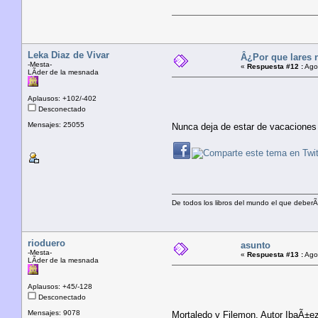
Leka Diaz de Vivar
Â¿Por que lares 
-Mesta-
«
Respuesta #12 :
Agos
LÃ­der de la mesnada
Aplausos: +102/-402
Desconectado
Mensajes: 25055
Nunca deja de estar de vacaciones
De todos los libros del mundo el que deberÃ­
rioduero
asunto
-Mesta-
«
Respuesta #13 :
Agos
LÃ­der de la mesnada
Aplausos: +45/-128
Desconectado
Mensajes: 9078
Mortaledo y Filemon. Autor IbaÃ±e