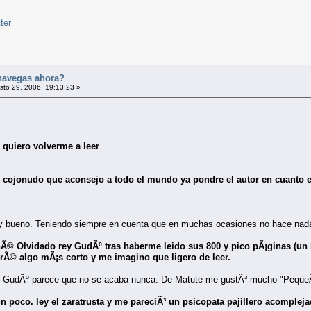
navegas ahora?
to 29, 2006, 19:13:23 »
quiero volverme a leer
ro cojonudo que aconsejo a todo el mundo ya pondre el autor en cuanto en
 bueno. Teniendo siempre en cuenta que en muchas ocasiones no hace nada m
© Olvidado rey GudÃº tras haberme leido sus 800 y pico pÃ¡ginas (un l
© algo mÃ¡s corto y me imagino que ligero de leer.
ey GudÃº parece que no se acaba nunca. De Matute me gustÃ³ mucho "PequeÃ±o
 poco. ley el zaratrusta y me pareciÃ³ un psicopata pajillero acomplej