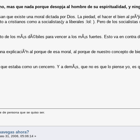
ano, mas que nada porque desopja al hombre de su espiritualidad, y nin
san que existe una moral dictada por Dios. La piedad, el hacer el bien al pr
o a cristianos como a socialistas(y a liberales :lol: ). Pero de los socialist
to de los mÃ¡s dÃ©biles para vencer a los mÃ¡s fuertes. Esto va en contra de
r una explicaciÃ³n al porque de esa moral, al porque de nuestro concepto de bi
ue estaba como un cencerro. Y a demÃ¡s, que no es que lo piense yo, es que
e de persona que se quiso ser.
navegas ahora?
to 31, 2006, 05:06:14 »