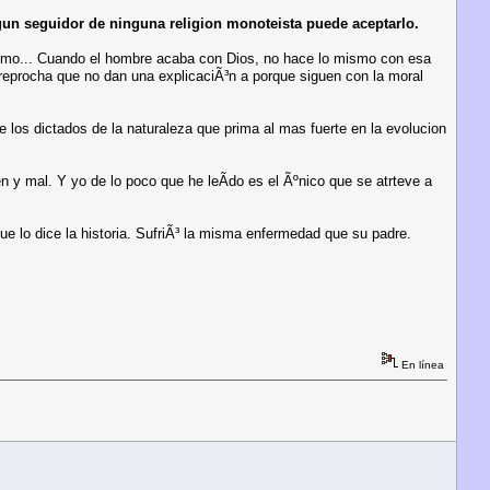
gun seguidor de ninguna religion monoteista puede aceptarlo.
Ã³jimo... Cuando el hombre acaba con Dios, no hace lo mismo con esa
as reprocha que no dan una explicaciÃ³n a porque siguen con la moral
 los dictados de la naturaleza que prima al mas fuerte en la evolucion
en y mal. Y yo de lo poco que he leÃ­do es el Ãºnico que se atrteve a
 lo dice la historia. SufriÃ³ la misma enfermedad que su padre.
En línea