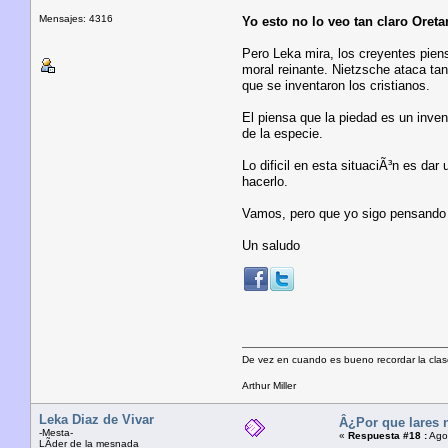
Mensajes: 4316
Yo esto no lo veo tan claro Oret
Pero Leka mira, los creyentes pien
moral reinante. Nietzsche ataca tant
que se inventaron los cristianos.
El piensa que la piedad es un inven
de la especie.
Lo dificil en esta situaciÃ³n es da
hacerlo.
Vamos, pero que yo sigo pensando q
Un saludo
De vez en cuando es bueno recordar la clas
Arthur Miller
Leka Diaz de Vivar
Â¿Por que lares 
-Mesta-
«
Respuesta #18 :
Agos
LÃ­der de la mesnada