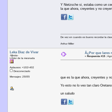
Y Nietzsche si, estaba como un cenc
la que ahora, creyentes y no creye
De vez en cuando es bueno recordar la clas
Arthur Miller
Leka Diaz de Vivar
Â¿Por que lares 
-Mesta-
«
Respuesta #15 :
Agos
LÃ­der de la mesnada
Aplausos: +102/-402
Desconectado
Mensajes: 25055
que es la que ahora, creyentes y n
Yo esto no lo veo tan claro Oretan
un saludo