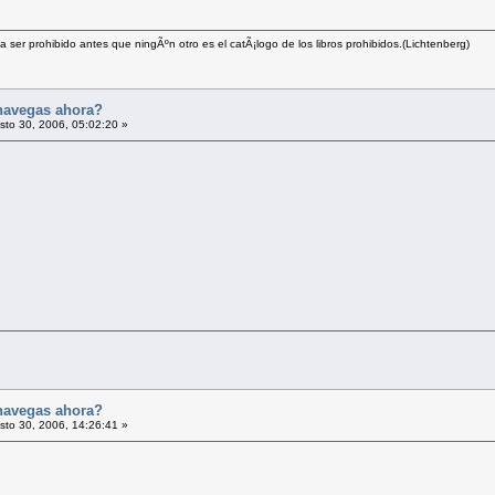
a ser prohibido antes que ningÃºn otro es el catÃ¡logo de los libros prohibidos.(Lichtenberg)
navegas ahora?
to 30, 2006, 05:02:20 »
navegas ahora?
to 30, 2006, 14:26:41 »