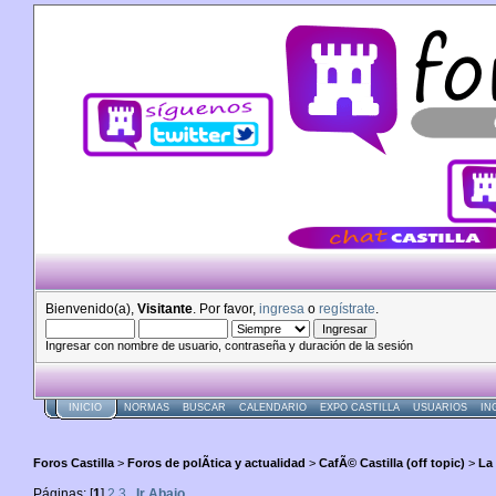
Bienvenido(a),
Visitante
. Por favor,
ingresa
o
regístrate
.
Ingresar con nombre de usuario, contraseña y duración de la sesión
INICIO
NORMAS
BUSCAR
CALENDARIO
EXPO CASTILLA
USUARIOS
IN
Foros Castilla
>
Foros de polÃ­tica y actualidad
>
CafÃ© Castilla (off topic)
>
La
Páginas: [
1
]
2
3
Ir Abajo