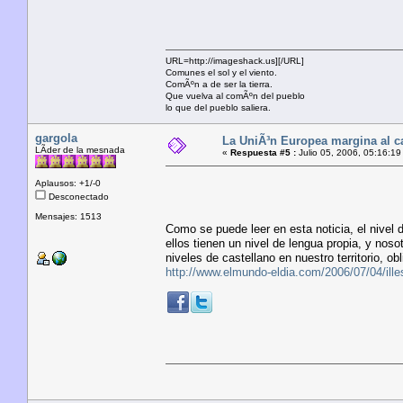
URL=http://imageshack.us]
[/URL]
Comunes el sol y el viento.
ComÃºn a de ser la tierra.
Que vuelva al comÃºn del pueblo
lo que del pueblo saliera.
gargola
La UniÃ³n Europea margina al c
LÃ­der de la mesnada
«
Respuesta #5 :
Julio 05, 2006, 05:16:19
Aplausos: +1/-0
Desconectado
Mensajes: 1513
Como se puede leer en esta noticia, el nivel
ellos tienen un nivel de lengua propia, y nos
niveles de castellano en nuestro territorio, obl
http://www.elmundo-eldia.com/2006/07/04/ill