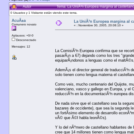
Autor
Tema: La UniÃ³n Europea margina al castellan
0 Usuarios y 1 Visitante están viendo este tema.
AcuÃ±a
La UniÃ³n Europea margina al c
Comunero novato
«
:
Noviembre 30, 2005, 20:08:10 »
Aplausos: +0/-0
Desconectado
Mensajes: 12
La ComisiÃ³n Europea confirma que se recorta
pasarÃ¡n a 67) dejando como los tres "grand
equiparÃ¡ndonos a lenguas como el maltÃ©s, 
AdemÃ¡s el director general de traducciÃ³n d
solo tienen como lengua materna el castellan
Como veis, mucho centenario del Quijote, mu
valenciano, vasco y gallego en Europa, y el 
reducciÃ³n en la documentaciÃ³n europea dis
De nada sirve que el castellano sea la segund
bazares de occidente), que sea la segunda 
un fortÃ­simo elemento de desarrollo econÃ³m
vÃ© que Ã©l habla leonÃ©s).
Y lo del nÃºmero de castellano hablantes de
cree que 14 millones tienen como lengua mat