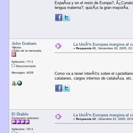
EspaÃ±a y en el resto de Europa?, Â¿Cunatos
lengua materna?; quizÃ¡s la gran mayorÃ­a.
John Graham
La UniÃ³n Europea margina al c
-Mesta-
«
Respuesta #1 :
Noviembre 30, 2005, 22:
LÃ­der de la mesnada
Aplausos: +7/-1
Desconectado
Mensajes: 4439
Como va a tener interÃ©s sobre el castellano
catalanes, cargos internos de cataluÃ±a, etc.
El Diablo
La UniÃ³n Europea margina al c
Comunero veterano
«
Respuesta #2 :
Diciembre 01, 2005, 20:
Aplausos: +0/-1