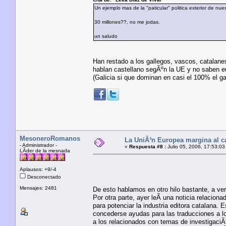
Un ejemplo mas de la "paticular" politica exterior de nu
30 millones??, no me jodas.
un saludo
Han restado a los gallegos, vascos, catalane
hablan castellano segÃºn la UE y no saben e
(Galicia si que dominan en casi el 100% el ga
MesoneroRomanos
La UniÃ³n Europea margina al c
- Administrador -
«
Respuesta #8 :
Julio 05, 2006, 17:53:03
LÃ­der de la mesnada
Aplausos: +9/-4
Desconectado
Mensajes: 2481
De esto hablamos en otro hilo bastante, a ver
Por otra parte, ayer leÃ­ una noticia relacion
para potenciar la industria editora catalana.
concederse ayudas para las traducciones a los
a los relacionados con temas de investigaci