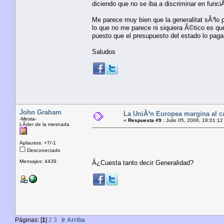
diciendo que no se iba a discriminar en funciÃ
Me parece muy bien que la generalitat sÃ³lo 
lo que no me parece ni siquiera Ã©tico es que
puesto que el presupuesto del estado lo pag
Saludos
John Graham
La UniÃ³n Europea margina al c
-Mesta-
«
Respuesta #9 :
Julio 05, 2006, 18:01:12
LÃ­der de la mesnada
Aplausos: +7/-1
Desconectado
Mensajes: 4439
Â¿Cuesta tanto decir Generalidad?
Páginas: [
1
]
2
3
Ir Arriba