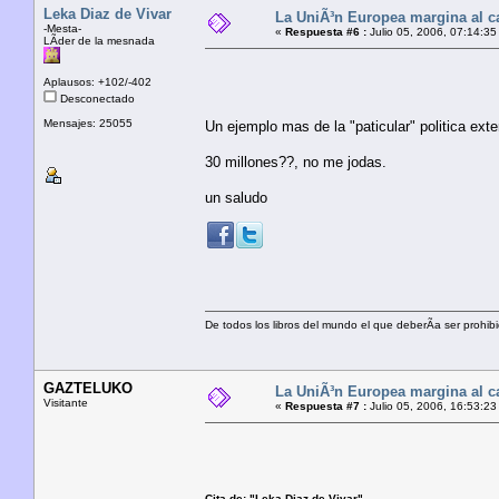
Leka Diaz de Vivar
La UniÃ³n Europea margina al c
-Mesta-
«
Respuesta #6 :
Julio 05, 2006, 07:14:35
LÃ­der de la mesnada
Aplausos: +102/-402
Desconectado
Mensajes: 25055
Un ejemplo mas de la "paticular" politica ext
30 millones??, no me jodas.
un saludo
De todos los libros del mundo el que deberÃ­a ser prohibi
GAZTELUKO
La UniÃ³n Europea margina al c
Visitante
«
Respuesta #7 :
Julio 05, 2006, 16:53:23
Cita de: "Leka Diaz de Vivar"