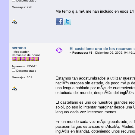
Desconectado
Mensajes: 298
Me temo q a mÃ­ me han incluido en esos 14 m
serrano
El castellano uno de los recursos 
- Moderador -
«
Respuesta #3 :
Diciembre 06, 2005, 04:46:1
Comunero de honor
Aplausos: +35/-15
Desconectado
Mensajes: 601
Estamos tan acostumbrados a utilizar nuestra
naciÃ³n europea sin estado, de poco mÃ¡s de 
una lengua hablada por mÃ¡s de cuatrociento
estudiada del mundo, despuÃ©s del inglÃ©s.
El castellano es uno de nuestros grandes re
solo!, po eso lo intentar marginar desde una
lenguas cada vez interesan menos.
En un mundo cada vez mÃ¡s globalizado, si f
pasasen largas estancias en AlcalÃ¡, Madrid,
inglÃ©s en Irlanda), obteniendo unos recurs