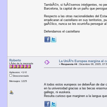
TambiÃ©n, si fuÃ©semos inteligentes, no perm
Barcelona, la capital de un paÃ­s que persigu
Respecto a las otras nacionalidades del Esta
erradicaran al castellano en sus territorios,
gaÃ©lico, nunca se les ocurrirÃ­a perseguir a
Defendamos el castellano
Roberto
La UniÃ³n Europea margina al c
LÃ­der de la mesnada
«
Respuesta #4 :
Diciembre 06, 2005, 07:
Aplausos: +1/-0
Desconectado
Mensajes: 1225
A todos estos europeos se deberÃ­an de dar 
en la universidad gracias a las becas erasmus
gallego, ni euskera.
Resulta curioso que marginen a la langua que