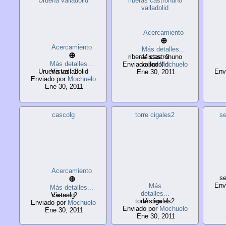
Uruena valladolid
riberas castronuno
valladolid
Acercamiento
⊕
Acercamiento
Más detalles...
⊕
riberas castronuno
Vistas: 0
Más detalles...
Enviado por
valladolid
Mochuelo
Uruena valladolid
Vistas: 1
Env
Ene 30, 2011
Enviado por
Mochuelo
Ene 30, 2011
cascolg
torre cigales2
se
Acercamiento
se
⊕
Env
Más
Más detalles...
detalles...
Vistas: 2
cascolg
torre cigales2
Vistas: 1
Enviado por
Mochuelo
Enviado por
Mochuelo
Ene 30, 2011
Ene 30, 2011