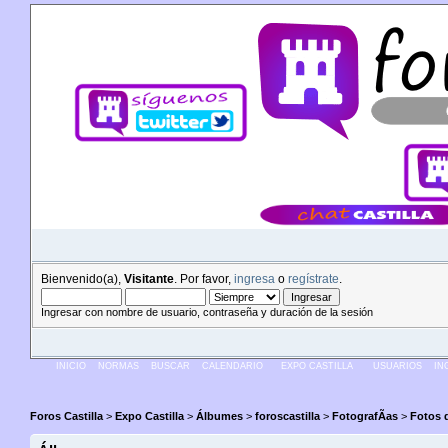
Bienvenido(a),
Visitante
. Por favor,
ingresa
o
regístrate
.
Ingresar con nombre de usuario, contraseña y duración de la sesión
INICIO
NORMAS
BUSCAR
CALENDARIO
EXPO CASTILLA
USUARIOS
IN
Foros Castilla
>
Expo Castilla
>
Álbumes
>
foroscastilla
>
FotografÃ­as
>
Fotos d