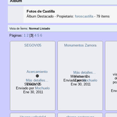
Álbum
Fotos de Castilla
Álbum Destacado - Propietario:
foroscastilla
- 79 ítems
Vista de Ítems:
Normal
Listado
Páginas:
1
2
[
3
]
4
5
6
SEGOVI05
Monumentos Zamora
Acercamiento
Más detalles...
vi
⊕
Monumentos
Vistas: 2
d
Más detalles...
Enviado por
Zamora
Mochuelo
po
SEGOVI05
Vistas: 2
Ene 30, 2011
Enviado por
Mochuelo
Env
Ene 30, 2011