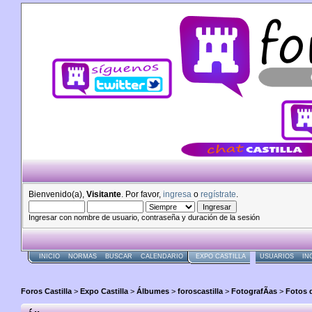
Bienvenido(a),
Visitante
. Por favor,
ingresa
o
regístrate
.
Ingresar con nombre de usuario, contraseña y duración de la sesión
INICIO
NORMAS
BUSCAR
CALENDARIO
EXPO CASTILLA
USUARIOS
IN
Foros Castilla
>
Expo Castilla
>
Álbumes
>
foroscastilla
>
FotografÃ­as
>
Fotos 