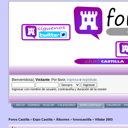
Bienvenido(a),
Visitante
. Por favor,
ingresa
o
regístrate
.
Ingresar con nombre de usuario, contraseña y duración de la sesión
INICIO
NORMAS
BUSCAR
CALENDARIO
EXPO CASTILLA
USUARIOS
IN
Foros Castilla
>
Expo Castilla
>
Álbumes
>
foroscastilla
>
Villalar 2003