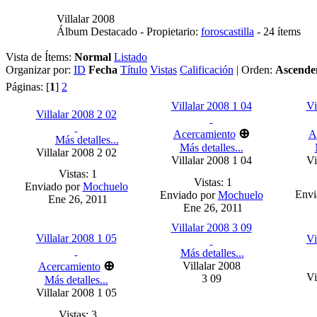
Villalar 2008
Álbum Destacado - Propietario:
foroscastilla
- 24 ítems
Vista de Ítems:
Normal
Listado
Organizar por:
ID
Fecha
Título
Vistas
Calificación
| Orden:
Ascende
Páginas: [
1
]
2
Villalar 2008 1 04
Vi
Villalar 2008 2 02
⊕
Acercamiento
A
Más detalles...
Más detalles...
Villalar 2008 2 02
Villalar 2008 1 04
Vi
Vistas: 1
Vistas: 1
Enviado por
Mochuelo
Envi
Enviado por
Mochuelo
Ene 26, 2011
Ene 26, 2011
Villalar 2008 3 09
Villalar 2008 1 05
Vi
Más detalles...
⊕
Villalar 2008
Acercamiento
Vi
3 09
Más detalles...
Villalar 2008 1 05
Vistas: 3