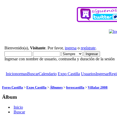
Bienvenido(a),
Visitante
. Por favor,
ingresa
o
regístrate
.
Ingresar con nombre de usuario, contraseña y duración de la sesión
Inicio
normas
Buscar
Calendario
Expo Castilla
Usuarios
Ingresar
Regi
Foros Castilla
>
Expo Castilla
>
Álbumes
>
foroscastilla
>
Villalar 2008
Álbum
Inicio
Buscar