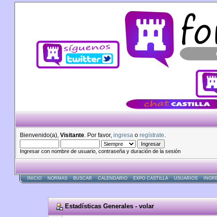
Bienvenido(a),
Visitante
. Por favor,
ingresa
o
regístrate
.
Ingresar con nombre de usuario, contraseña y duración de la sesión
INICIO
NORMAS
BUSCAR
CALENDARIO
EXPO CASTILLA
USUARIOS
INGR
Estadísticas Generales - volar