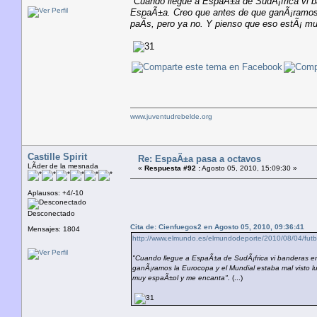
"Cuando llegue a EspaÃ±a de SudÃ¡frica vi 
EspaÃ±a. Creo que antes de que ganÃ¡ramos l
paÃ­s, pero ya no. Y pienso que eso estÃ¡ m
www.juventudrebelde.org
Castille Spirit
Re: EspaÃ±a pasa a octavos
LÃ­der de la mesnada
«
Respuesta #92 :
Agosto 05, 2010, 15:09:30 »
Aplausos: +4/-10
Desconectado
Cita de: Cienfuegos2 en Agosto 05, 2010, 09:36:41
Mensajes: 1804
http://www.elmundo.es/elmundodeporte/2010/08/04/fut
"Cuando llegue a EspaÃ±a de SudÃ¡frica vi banderas e
ganÃ¡ramos la Eurocopa y el Mundial estaba mal visto l
muy espaÃ±ol y me encanta".
(...)