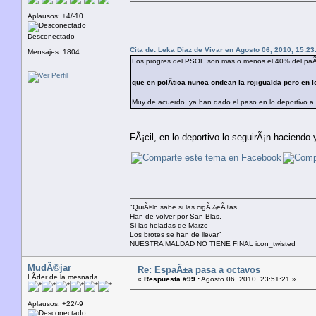
Aplausos: +4/-10
Desconectado
Cita de: Leka Diaz de Vivar en Agosto 06, 2010, 15:23
Mensajes: 1804
Los progres del PSOE son mas o menos el 40% del paÃ­s,
que en polÃ­tica nunca ondean la rojigualda pero en l
Muy de acuerdo, ya han dado el paso en lo deportivo a ve
FÃ¡cil, en lo deportivo lo seguirÃ¡n haciendo y
"QuiÃ©n sabe si las cigÃ¼eÃ±as
Han de volver por San Blas,
Si las heladas de Marzo
Los brotes se han de llevar"
NUESTRA MALDAD NO TIENE FINAL icon_twisted
MudÃ©jar
Re: EspaÃ±a pasa a octavos
LÃ­der de la mesnada
«
Respuesta #99 :
Agosto 06, 2010, 23:51:21 »
Aplausos: +22/-9