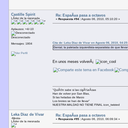
Castille Spirit
Re: EspaÃ±a pasa a octavos
LÃ­der de la mesnada
«
Respuesta #94 :
Agosto 06, 2010, 05:10:20 »
Aplausos: +4/-10
Desconectado
Cita de: Leka Diaz de Vivar en Agosto 06, 2010, 04:25
Mensajes: 1804
Genial, la paletada izquierdista-separatista de que llev
En unos meses volverÃ¡
"QuiÃ©n sabe si las cigÃ¼eÃ±as
Han de volver por San Blas,
Si las heladas de Marzo
Los brotes se han de llevar"
NUESTRA MALDAD NO TIENE FINAL icon_twisted
Leka Diaz de Vivar
Re: EspaÃ±a pasa a octavos
-Mesta-
«
Respuesta #95 :
Agosto 06, 2010, 06:09:34 »
LÃ­der de la mesnada