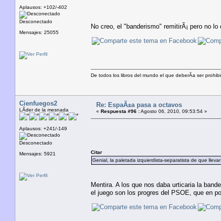
Aplausos: +102/-402
Desconectado
No creo, el "banderismo" remitirÃ¡ pero no l
Mensajes: 25055
De todos los libros del mundo el que deberÃ­a ser prohibi
Cienfuegos2
Re: EspaÃ±a pasa a octavos
LÃ­der de la mesnada
«
Respuesta #96 :
Agosto 06, 2010, 09:53:54 »
Aplausos: +241/-149
Desconectado
Citar
Mensajes: 5921
Genial, la paletada izquierdista-separatista de que llev
Mentira. A los que nos daba urticaria la ban
el juego son los progres del PSOE, que en pol