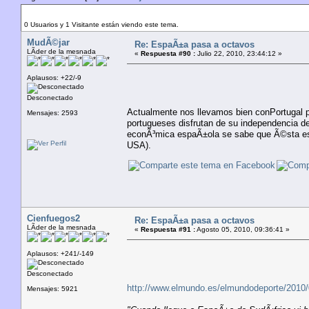
Autor
Tema: EspaÃ±a pasa a octavos (Leído 34010 vec
0 Usuarios y 1 Visitante están viendo este tema.
MudÃ©jar
Re: EspaÃ±a pasa a octavos
LÃ­der de la mesnada
«
Respuesta #90 :
Julio 22, 2010, 23:44:12 »
Aplausos: +22/-9
Desconectado
Actualmente nos llevamos bien conPortugal p
Mensajes: 2593
portugueses disfrutan de su independencia de
econÃ³mica espaÃ±ola se sabe que Ã©sta es 
USA).
Cienfuegos2
Re: EspaÃ±a pasa a octavos
LÃ­der de la mesnada
«
Respuesta #91 :
Agosto 05, 2010, 09:36:41 »
Aplausos: +241/-149
Desconectado
http://www.elmundo.es/elmundodeporte/2010/
Mensajes: 5921