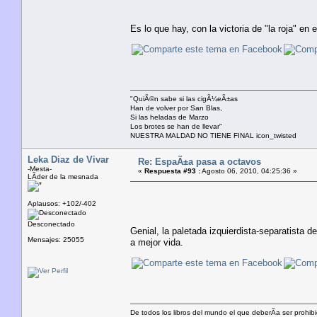
Es lo que hay, con la victoria de "la roja" e
"QuiÃ©n sabe si las cigÃ¼eÃ±as
Han de volver por San Blas,
Si las heladas de Marzo
Los brotes se han de llevar"
NUESTRA MALDAD NO TIENE FINAL icon_twisted
Leka Diaz de Vivar
Re: EspaÃ±a pasa a octavos
-Mesta-
«
Respuesta #93 :
Agosto 06, 2010, 04:25:36 »
LÃ­der de la mesnada
Aplausos: +102/-402
Desconectado
Genial, la paletada izquierdista-separatista 
Mensajes: 25055
a mejor vida.
De todos los libros del mundo el que deberÃ­a ser prohibi