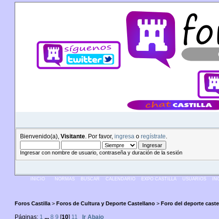
Bienvenido(a),
Visitante
. Por favor,
ingresa
o
regístrate
.
Ingresar con nombre de usuario, contraseña y duración de la sesión
INICIO
NORMAS
BUSCAR
CALENDARIO
EXPO CASTILLA
USUARIOS
IN
Foros Castilla
>
Foros de Cultura y Deporte Castellano
>
Foro del deporte caste
Páginas:
1
...
8
9
[
10
]
11
Ir Abajo