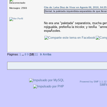
Desconectado
Cita de: Leka Diaz de Vivar en Agosto 06, 2010, 04:25
Mensajes: 2593
Genial, la paletada izquierdista-separatista de que llev
No era una "paletada" separatista, mucha gen
rojigualda, preferÃ­a la tricolor, y tenÃ­a "a
espaÃ±oles.
Páginas:
1
...
8
9
[
10
]
11
Ir Arriba
Powered by SMF 1.1.12
SMF