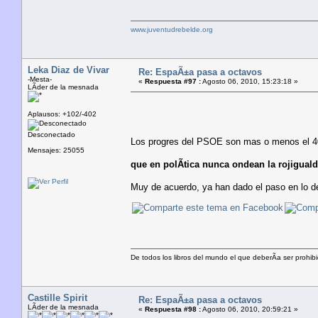
www.juventudrebelde.org
Leka Diaz de Vivar
Re: EspaÃ±a pasa a octavos
-Mesta-
«
Respuesta #97 :
Agosto 06, 2010, 15:23:18 »
LÃ­der de la mesnada
Aplausos: +102/-402
Desconectado
Los progres del PSOE son mas o menos el 40%
Mensajes: 25055
que en polÃ­tica nunca ondean la rojiguald
Muy de acuerdo, ya han dado el paso en lo dep
De todos los libros del mundo el que deberÃ­a ser prohibi
Castille Spirit
Re: EspaÃ±a pasa a octavos
LÃ­der de la mesnada
«
Respuesta #98 :
Agosto 06, 2010, 20:59:21 »