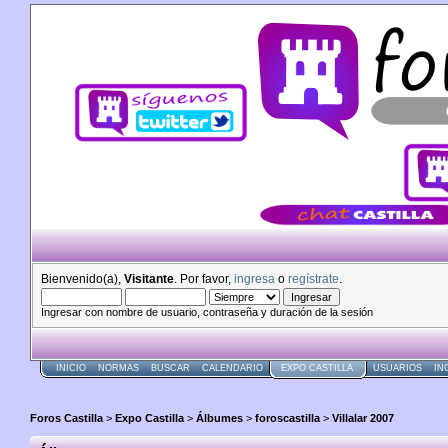
Bienvenido(a),
Visitante
. Por favor,
ingresa
o
regístrate
.
Ingresar con nombre de usuario, contraseña y duración de la sesión
INICIO
NORMAS
BUSCAR
CALENDARIO
EXPO CASTILLA
USUARIOS
IN
Foros Castilla
>
Expo Castilla
>
Álbumes
>
foroscastilla
>
Villalar 2007