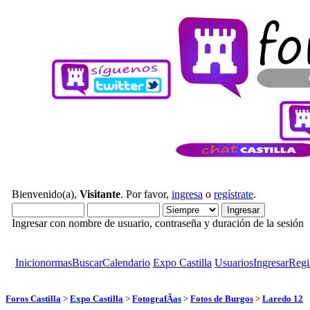
Bienvenido(a),
Visitante
. Por favor,
ingresa
o
regístrate
.
Ingresar con nombre de usuario, contraseña y duración de la sesión
Inicio
normas
Buscar
Calendario
Expo Castilla
Usuarios
Ingresar
Regi
Foros Castilla
>
Expo Castilla
>
FotografÃ­as
>
Fotos de Burgos
>
Laredo 12