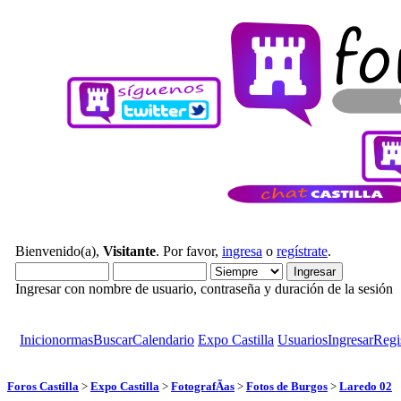
Bienvenido(a),
Visitante
. Por favor,
ingresa
o
regístrate
.
Ingresar con nombre de usuario, contraseña y duración de la sesión
Inicio
normas
Buscar
Calendario
Expo Castilla
Usuarios
Ingresar
Regi
Foros Castilla
>
Expo Castilla
>
FotografÃ­as
>
Fotos de Burgos
>
Laredo 02