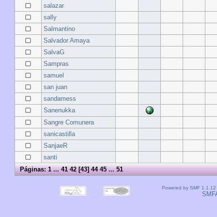
salazar
sally
Salmantino
Salvador Amaya
SalvaG
Sampras
samuel
san juan
sandamess
Sanenukka
Sangre Comunera
sanicastilla
SanjaeR
santi
Páginas:
1
...
41
42
[
43
]
44
45
...
51
Powered by SMF 1.1.12
SMF