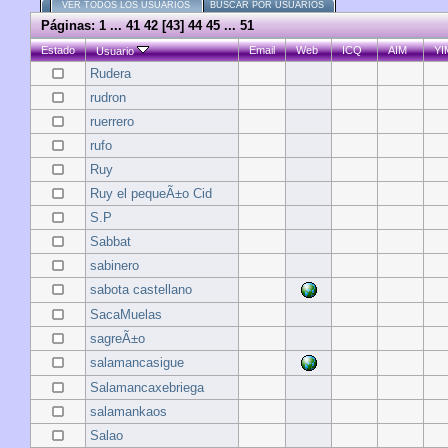
VER TODOS LOS USUARIOS
BUSCAR POR USUARIOS
Páginas:
1
...
41
42
[
43
]
44
45
...
51
Estado
Email
Web
ICQ
AIM
YI
Usuario
Rudera
rudron
ruerrero
rufo
Ruy
Ruy el pequeÃ±o Cid
S.P
Sabbat
sabinero
sabota castellano
SacaMuelas
sagreÃ±o
salamancasigue
Salamancaxebriega
salamankaos
Salao