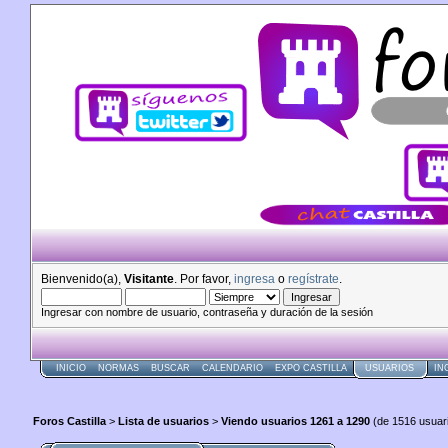
Bienvenido(a),
Visitante
. Por favor,
ingresa
o
regístrate
.
Ingresar con nombre de usuario, contraseña y duración de la sesión
INICIO
NORMAS
BUSCAR
CALENDARIO
EXPO CASTILLA
USUARIOS
IN
Foros Castilla
>
Lista de usuarios
>
Viendo usuarios 1261 a 1290
(de 1516 usuari