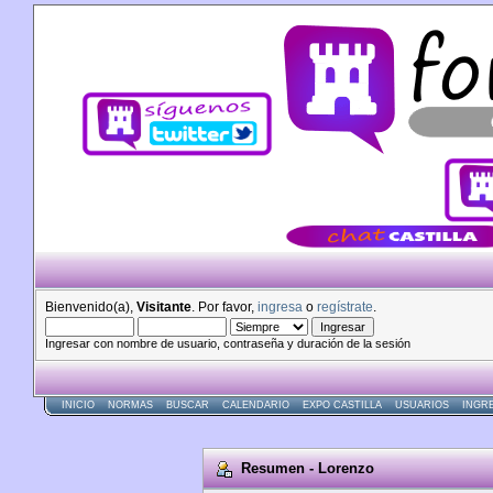
Bienvenido(a),
Visitante
. Por favor,
ingresa
o
regístrate
.
Ingresar con nombre de usuario, contraseña y duración de la sesión
INICIO
NORMAS
BUSCAR
CALENDARIO
EXPO CASTILLA
USUARIOS
INGR
Resumen - Lorenzo