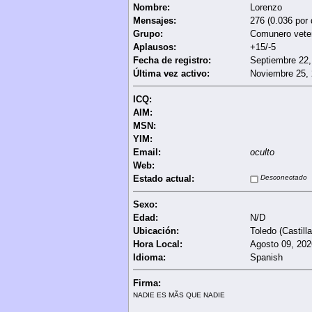
Nombre:
Lorenzo
Mensajes:
276 (0.036 por 
Grupo:
Comunero vete
Aplausos:
+15/-5
Fecha de registro:
Septiembre 22,
Última vez activo:
Noviembre 25, 
ICQ:
AIM:
MSN:
YIM:
Email:
oculto
Web:
Estado actual:
Desconectado
Sexo:
Edad:
N/D
Ubicación:
Toledo (Castilla
Hora Local:
Agosto 09, 202
Idioma:
Spanish
Firma:
NADIE ES MÃS QUE NADIE