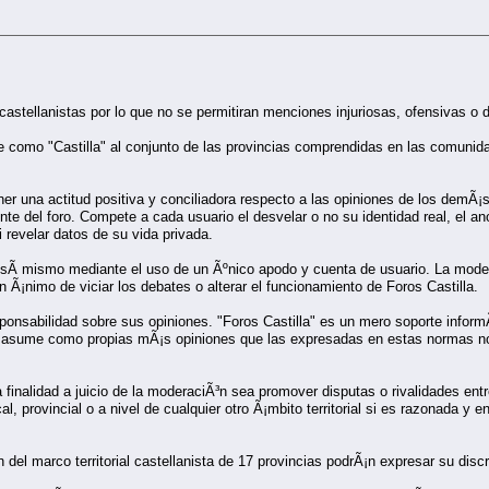
castellanistas por lo que no se permitiran menciones injuriosas, ofensivas o d
e como "Castilla" al conjunto de las provincias comprendidas en las comunid
er una actitud positiva y conciliadora respecto a las opiniones de los demÃ¡s
nte del foro. Compete a cada usuario el desvelar o no su identidad real, el 
i revelar datos de su vida privada.
 sÃ­ mismo mediante el uso de un Ãºnico apodo y cuenta de usuario. La mode
n Ã¡nimo de viciar los debates o alterar el funcionamiento de Foros Castilla.
onsabilidad sobre sus opiniones. "Foros Castilla" es un mero soporte informÃ¡
 asume como propias mÃ¡s opiniones que las expresadas en estas normas no o
finalidad a juicio de la moderaciÃ³n sea promover disputas o rivalidades ent
cal, provincial o a nivel de cualquier otro Ã¡mbito territorial si es razonada 
del marco territorial castellanista de 17 provincias podrÃ¡n expresar su dis