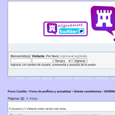
Bienvenido(a),
Visitante
. Por favor,
ingresa
o
regístrate
.
Ingresar con nombre de usuario, contraseña y duración de la sesión
INICIO
NORMAS
BUSCAR
CALENDARIO
EXPO CASTILLA
USUARIOS
IN
Foros Castilla
>
Foros de polÃ­tica y actualidad
>
Debate castellanista
>
NORMA
Páginas: [
1
]
Ir Abajo
Autor
Tema: NORMAS DEL FORO (Leído 8274
0 Usuarios y 1 Visitante están viendo este tema.