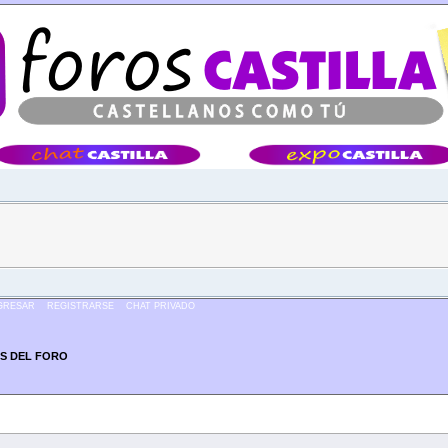
Â·Â·Â·
GRESAR
REGISTRARSE
CHAT PRIVADO
S DEL FORO
 veces)