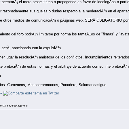
 se aceptarÃ¡ el mero proselitismo o propaganda en favor de ideologÃ­as o parti
ar razonadamente sus quejas o dudas respecto a la moderaciÃ³n en el apartado
de otros medios de comunicaciÃ³n o pÃ¡ginas web, SERÃ OBLIGATORIO poner la
miento del foro podrÃ¡n limitarse por norma los tamaÃ±os de "firmas" y "avat
1 serÃ¡ sancionado con la expulsiÃ³n.
er lugar la resoluciÃ³n amistosa de los conflictos. Incumplimientos reitera
erpretaciÃ³n de estas normas y el arbitraje de acuerdo con su interpretaciÃ³
o
arios: Curavacas, Mesoneroromanos, Panadero, Salamancasigue
:09:21 por Panadero
»