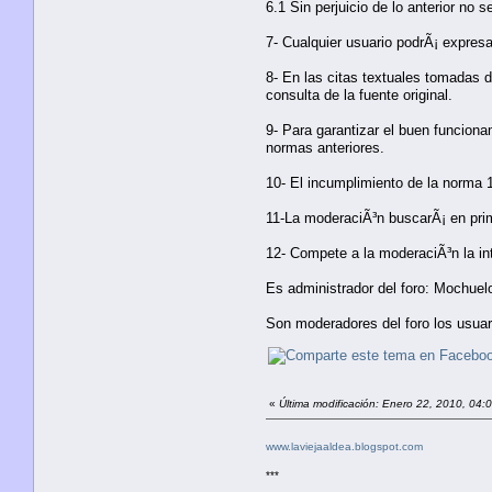
6.1 Sin perjuicio de lo anterior no
7- Cualquier usuario podrÃ¡ expres
8- En las citas textuales tomadas 
consulta de la fuente original.
9- Para garantizar el buen funciona
normas anteriores.
10- El incumplimiento de la norma 
11-La moderaciÃ³n buscarÃ¡ en prim
12- Compete a la moderaciÃ³n la int
Es administrador del foro: Mochuel
Son moderadores del foro los usu
«
Última modificación: Enero 22, 2010, 04
www.laviejaaldea.blogspot.com
***