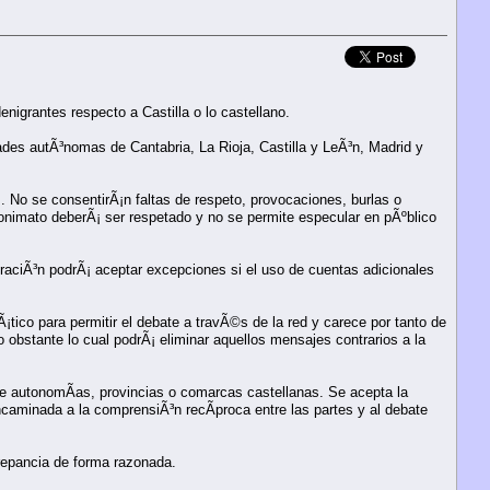
enigrantes respecto a Castilla o lo castellano.
ades autÃ³nomas de Cantabria, La Rioja, Castilla y LeÃ³n, Madrid y
. No se consentirÃ¡n faltas de respeto, provocaciones, burlas o
anonimato deberÃ¡ ser respetado y no se permite especular en pÃºblico
raciÃ³n podrÃ¡ aceptar excepciones si el uso de cuentas adicionales
tico para permitir el debate a travÃ©s de la red y carece por tanto de
bstante lo cual podrÃ¡ eliminar aquellos mensajes contrarios a la
re autonomÃ­as, provincias o comarcas castellanas. Se acepta la
y encaminada a la comprensiÃ³n recÃ­proca entre las partes y al debate
crepancia de forma razonada.