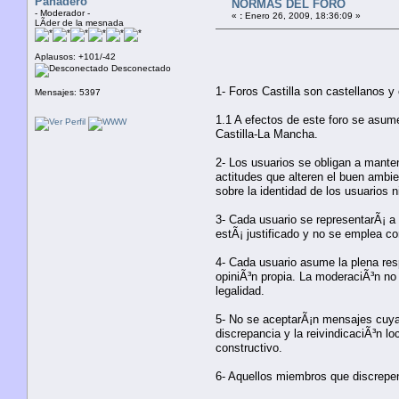
Panadero
NORMAS DEL FORO
- Moderador -
«
:
Enero 26, 2009, 18:36:09 »
LÃ­der de la mesnada
Aplausos: +101/-42
Desconectado
1- Foros Castilla son castellanos y 
Mensajes: 5397
1.1 A efectos de este foro se asum
Castilla-La Mancha.
2- Los usuarios se obligan a manten
actitudes que alteren el buen ambie
sobre la identidad de los usuarios n
3- Cada usuario se representarÃ¡ a
estÃ¡ justificado y no se emplea co
4- Cada usuario asume la plena resp
opiniÃ³n propia. La moderaciÃ³n no
legalidad.
5- No se aceptarÃ¡n mensajes cuya 
discrepancia y la reivindicaciÃ³n lo
constructivo.
6- Aquellos miembros que discrepen 