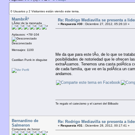
Autor
Tema: Rodrigo Mediavilla se presenta a liderar 
0 Usuarios y 2 Visitantes están viendo este tema.
MambrÃº
Re: Rodrigo Mediavilla se presenta a lid
LÃ­der de la mesnada
«
Respuesta #30 :
Diciembre 27, 2012, 05:26:10 »
Aplausos: +78/-104
Desconectado
Mensajes: 1100
Me da que para este tÃ­o, de lo que se tratab
posibilidades de notoriedad que le ofrecen 
Castilian Punk in disguise
extraÃ±amos. Tenemos una casta polÃ­tica c
de cada familia, que ve en la polÃ­tica un c
andamos.
Te regalo el catecismo y el carnet del Bilbado
Bernardino de
Re: Rodrigo Mediavilla se presenta a lid
Salmeron
«
Respuesta #31 :
Diciembre 28, 2012, 00:17:41 »
Comunero de honor