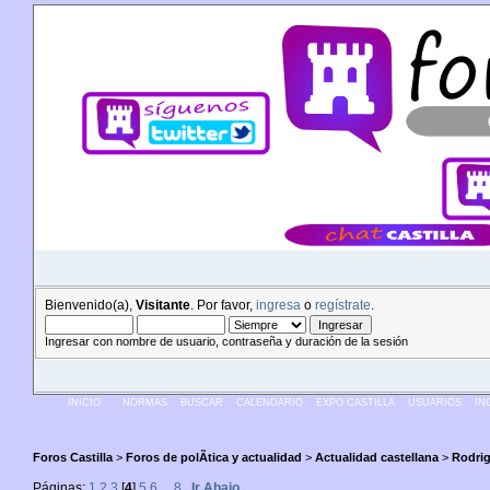
Bienvenido(a),
Visitante
. Por favor,
ingresa
o
regístrate
.
Ingresar con nombre de usuario, contraseña y duración de la sesión
INICIO
NORMAS
BUSCAR
CALENDARIO
EXPO CASTILLA
USUARIOS
IN
Foros Castilla
>
Foros de polÃ­tica y actualidad
>
Actualidad castellana
>
Rodrig
Páginas:
1
2
3
[
4
]
5
6
...
8
Ir Abajo