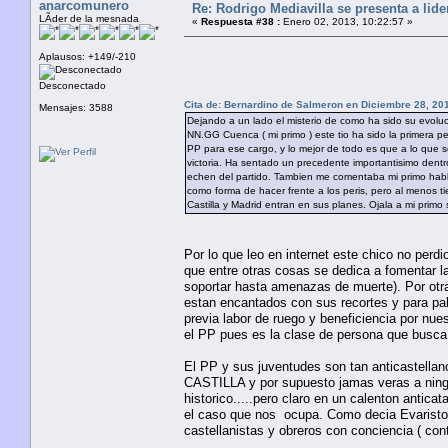
anarcomunero
Re: Rodrigo Mediavilla se presenta a lid
LÃ­der de la mesnada
«
Respuesta #38 :
Enero 02, 2013, 10:22:57 »
Aplausos: +149/-210
Desconectado
Cita de: Bernardino de Salmeron en Diciembre 28, 20
Mensajes: 3588
Dejando a un lado el misterio de como ha sido su evoluc
NN.GG Cuenca ( mi primo ) este tio ha sido la primera p
PP para ese cargo, y lo mejor de todo es que a lo que 
victoria. Ha sentado un precedente importantisimo dent
echen del partido. Tambien me comentaba mi primo habla
como forma de hacer frente a los peris, pero al menos
Castilla y Madrid entran en sus planes. Ojala a mi primo 
Por lo que leo en internet este chico no perdi
que entre otras cosas se dedica a fomentar la
soportar hasta amenazas de muerte). Por otra
estan encantados con sus recortes y para pal
previa labor de ruego y beneficiencia por nues
el PP pues es la clase de persona que busca 
El PP y sus juventudes son tan anticastellan
CASTILLA y por supuesto jamas veras a ning
historico.....pero claro en un calenton antic
el caso que nos ocupa. Como decia Evaristo e
castellanistas y obreros con conciencia ( cont