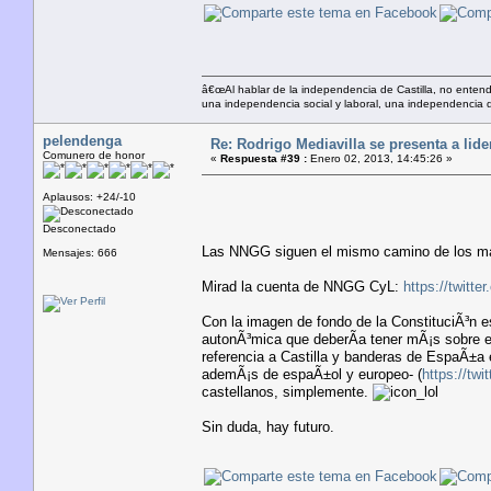
â€œAl hablar de la independencia de Castilla, no enten
una independencia social y laboral, una independencia d
pelendenga
Re: Rodrigo Mediavilla se presenta a lid
Comunero de honor
«
Respuesta #39 :
Enero 02, 2013, 14:45:26 »
Aplausos: +24/-10
Desconectado
Las NNGG siguen el mismo camino de los m
Mensajes: 666
Mirad la cuenta de NNGG CyL:
https://twitte
Con la imagen de fondo de la ConstituciÃ³n 
autonÃ³mica que deberÃ­a tener mÃ¡s sobre e
referencia a Castilla y banderas de EspaÃ±a 
ademÃ¡s de espaÃ±ol y europeo- (
https://tw
castellanos, simplemente.
Sin duda, hay futuro.