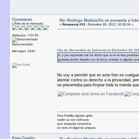
Curavacas
Re: Rodrigo Mediavilla se presenta a lid
LÃ­der de la mesnada
«
Respuesta #33 :
Diciembre 28, 2012, 00:29:34 »
Aplausos: +72/-50
Desconectado
Cita de: Bernardino de Salmeron en Diciembre 28, 20
Mensajes: 2343
A, y por supuesto me ha dicho que si no le doy pruebas 
gustaria poder dejarle con la boca cerrada si alguien p
No voy a permitir que en este foro se cuelgu
atentar contra su derecho a la privacidad, 
se presentaba para limpiar toda la mierda qu
Viva Padilla alguien grita
nadie su voz sofocara
que amapola comunera
en todo el trigal se ampara
Free Castile