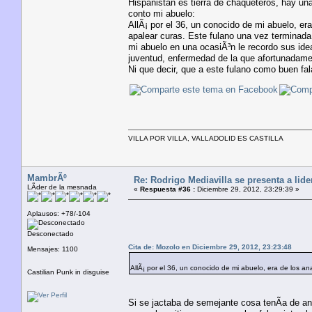
Hispanistan es tierra de chaqueteros, hay u
conto mi abuelo:
AllÃ¡ por el 36, un conocido de mi abuelo, er
apalear curas. Este fulano una vez terminada
mi abuelo en una ocasiÃ³n le recordo sus idea
juventud, enfermedad de la que afortunadam
Ni que decir, que a este fulano como buen fal
VILLA POR VILLA, VALLADOLID ES CASTILLA
MambrÃº
Re: Rodrigo Mediavilla se presenta a lid
LÃ­der de la mesnada
«
Respuesta #36 :
Diciembre 29, 2012, 23:29:39 »
Aplausos: +78/-104
Desconectado
Cita de: Mozolo en Diciembre 29, 2012, 23:23:48
Mensajes: 1100
AllÃ¡ por el 36, un conocido de mi abuelo, era de los an
Castilian Punk in disguise
Si se jactaba de semejante cosa tenÃ­a de ana