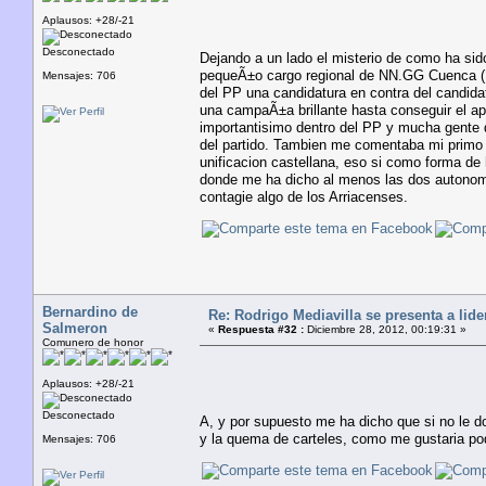
Aplausos: +28/-21
Desconectado
Dejando a un lado el misterio de como ha sid
pequeÃ±o cargo regional de NN.GG Cuenca ( mi
Mensajes: 706
del PP una candidatura en contra del candidat
una campaÃ±a brillante hasta conseguir el a
importantisimo dentro del PP y mucha gente d
del partido. Tambien me comentaba mi primo
unificacion castellana, eso si como forma de 
donde me ha dicho al menos las dos autonomi
contagie algo de los Arriacenses.
Bernardino de
Re: Rodrigo Mediavilla se presenta a lid
Salmeron
«
Respuesta #32 :
Diciembre 28, 2012, 00:19:31 »
Comunero de honor
Aplausos: +28/-21
Desconectado
A, y por supuesto me ha dicho que si no le do
y la quema de carteles, como me gustaria pod
Mensajes: 706