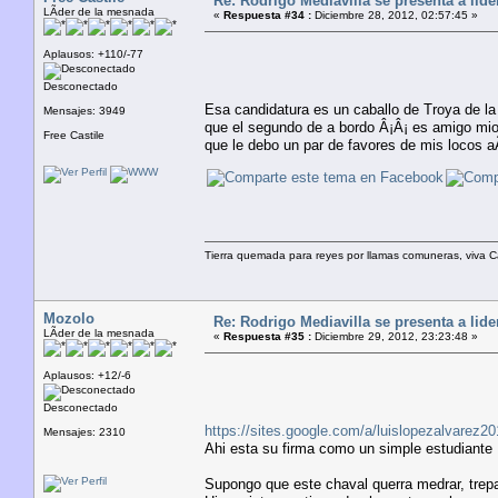
Re: Rodrigo Mediavilla se presenta a lid
LÃ­der de la mesnada
«
Respuesta #34 :
Diciembre 28, 2012, 02:57:45 »
Aplausos: +110/-77
Desconectado
Esa candidatura es un caballo de Troya de la 
Mensajes: 3949
que el segundo de a bordo Â¡Â¡ es amigo mio!
Free Castile
que le debo un par de favores de mis locos
Tierra quemada para reyes por llamas comuneras, viva Casti
Mozolo
Re: Rodrigo Mediavilla se presenta a lid
LÃ­der de la mesnada
«
Respuesta #35 :
Diciembre 29, 2012, 23:23:48 »
Aplausos: +12/-6
Desconectado
https://sites.google.com/a/luislopezalvarez2
Mensajes: 2310
Ahi esta su firma como un simple estudiante
Supongo que este chaval querra medrar, trepar 