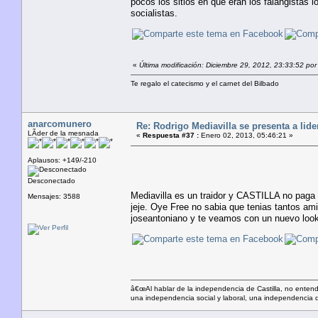
pocos los sitios en que eran los falangistas 
socialistas.
«
Última modificación: Diciembre 29, 2012, 23:33:52 po
Te regalo el catecismo y el carnet del Bilbado
anarcomunero
Re: Rodrigo Mediavilla se presenta a lid
LÃ­der de la mesnada
«
Respuesta #37 :
Enero 02, 2013, 05:46:21 »
Aplausos: +149/-210
Desconectado
Mediavilla es un traidor y CASTILLA no paga a
Mensajes: 3588
jeje. Oye Free no sabia que tenias tantos ami
joseantoniano y te veamos con un nuevo look
â€œAl hablar de la independencia de Castilla, no enten
una independencia social y laboral, una independencia d