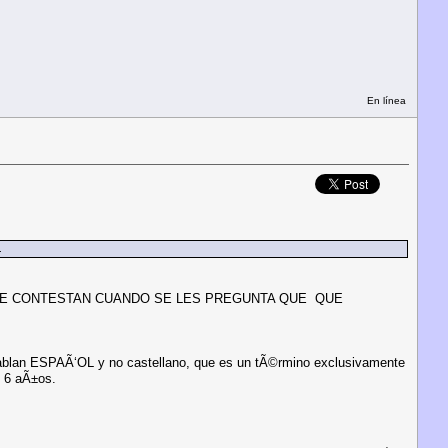
En línea
.
UE CONTESTAN CUANDO SE LES PREGUNTA QUE QUE
hablan ESPAÃ‘OL y no castellano, que es un tÃ©rmino exclusivamente
o 6 aÃ±os.