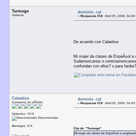
Turmogo
dominio .cyl
Visitante
«
Respuesta #18 :
Abril 05, 2006, 04:40
De acuerdo con Calaetius
Mi mujer da clases de EspaÃ±ol a a
Sudamericanos o centroamericanos, a
confundan con ellos? o para fardar
Calaetius
dominio .cyl
Comunero de mÃ©rito
«
Respuesta #19 :
Abril 05, 2006, 04:45
Aplausos: +0/-0
Desconectado
Mensajes: 374
Cita de: "Turmogo"
Mi mujer da clases de EspaÃ±ol a angloparl