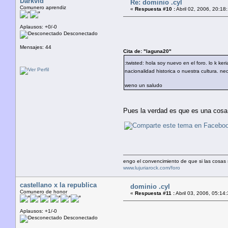
Darkvid
Re: dominio .cyl
Comunero aprendiz
«
Respuesta #10 :
Abril 02, 2006, 20:18
Aplausos: +0/-0
Desconectado
Mensajes: 44
Cita de: "laguna20"
:twisted: hola soy nuevo en el foro. lo k ker
nacionalidad historica o nuestra cultura. 
weno un saludo
Pues la verdad es que es una cosa c
engo el convencimiento de que si las cosas 
www.lujuriarock.com/foro
castellano x la republica
dominio .cyl
Comunero de honor
«
Respuesta #11 :
Abril 03, 2006, 05:14:
Aplausos: +1/-0
Desconectado