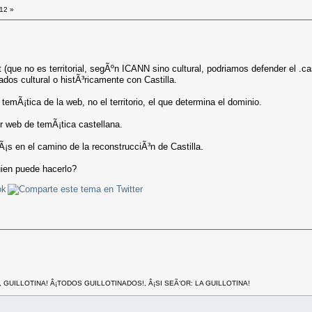
:12 »
t (que no es territorial, segÃºn ICANN sino cultural, podriamos defender el 
ados cultural o histÃ³ricamente con Castilla.
a temÃ¡tica de la web, no el territorio, el que determina el dominio.
r web de temÃ¡tica castellana.
Ã¡s en el camino de la reconstrucciÃ³n de Castilla.
ien puede hacerlo?
, GUILLOTINA! Â¡TODOS GUILLOTINADOS!, Â¡SI SEÃ‘OR: LA GUILLOTINA!