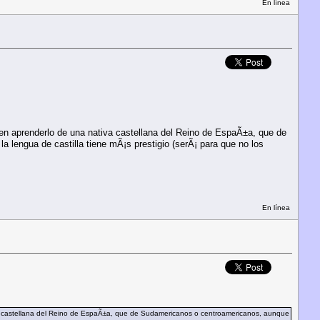
En línea
ren aprenderlo de una nativa castellana del Reino de EspaÃ±a, que de
a lengua de castilla tiene mÃ¡s prestigio (serÃ¡ para que no los
En línea
iva castellana del Reino de EspaÃ±a, que de Sudamericanos o centroamericanos, aunque