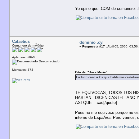
Yo opino que .COM de comunero. :l
Calaetius
dominio .cyl
Comunero de mÃ©rito
«
Respuesta #17 :
Abril 05, 2006, 03:56
Aplausos: +0/-0
Desconectado
Mensajes: 374
Cita de: "Jose Maria"
En todo caso a los que hablamos castellano
TE EQUIVOCAS, TODOS LOS H
HABLAN...DICEN CASTELLANO 
ASI QUE .cas[/quote]
Pues no me equivoco porque no es 
interno de EspaÃ±a. Pero vamos, qu