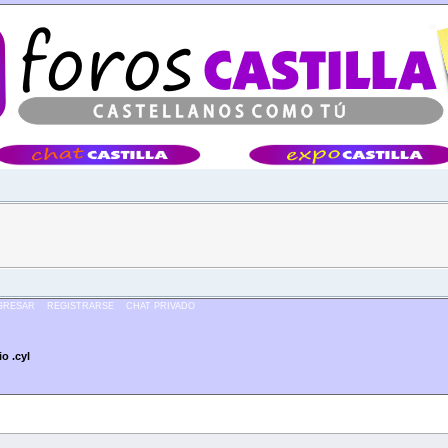
Â·Â·Â·
GRESAR
REGISTRARSE
CHAT PRIVADO
o .cyl
)