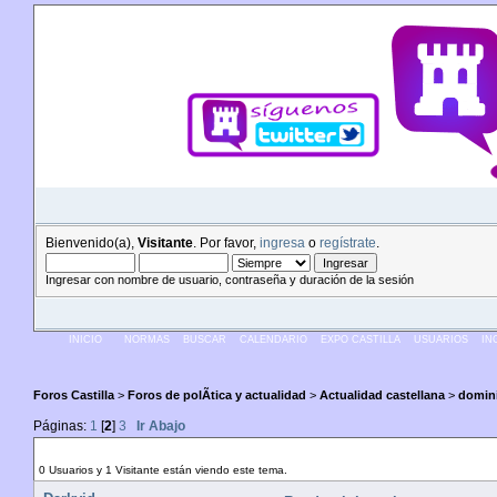
Bienvenido(a),
Visitante
. Por favor,
ingresa
o
regístrate
.
Ingresar con nombre de usuario, contraseña y duración de la sesión
INICIO
NORMAS
BUSCAR
CALENDARIO
EXPO CASTILLA
USUARIOS
IN
Foros Castilla
>
Foros de polÃ­tica y actualidad
>
Actualidad castellana
>
domini
Páginas:
1
[
2
]
3
Ir Abajo
Autor
Tema: dominio .cyl (Leído 10617 veces
0 Usuarios y 1 Visitante están viendo este tema.