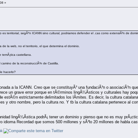
:08 »
o es territorial, segÃºn ICANN sino cultural, podriamos defender el .cas como extensiÃ³n de dom
ca de la web, no el territorio, el que determina el dominio.
 temÃ¡tica castellana.
 camino de la reconstrucciÃ³n de Castilla.
de hacerlo?
zonada a la ICANN. Creo que se constituyÃ³ una fundaciÃ³n o asociaciÃ³n que
ece un grave error porque en tÃ©rminos lingÃ¼Ã­sticos y culturales hay 
e estÃ©n estrictamente delimitados los lÃ­mites. Es decir, la cultura catala
les y otro nombre, pero la cultura no. Y tb la cultura catalana pertenece al 
idad lingÃ¼Ã­stica podrÃ¡ tener un dominio y pienso que no es muy prÃ¡ctico,
ro idioma Recordad que somos 500 millones y sÃ³lo 20 millones de habla castel