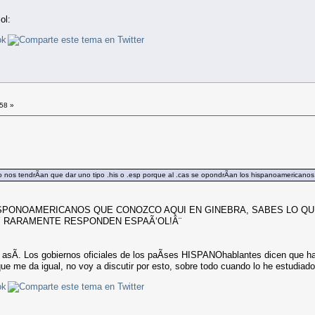
ol:
:58 »
 nos tendrÃ­an que dar uno tipo .his o .esp porque al .cas se opondrÃ­an los hispanoamericanos
ISPONOAMERICANOS QUE CONOZCO AQUI EN GINEBRA, SABES LO Q
Y RARAMENTE RESPONDEN ESPAÃ‘OL!Â¨
asÃ­. Los gobiernos oficiales de los paÃ­ses HISPANOhablantes dicen que 
e me da igual, no voy a discutir por esto, sobre todo cuando lo he estudiad