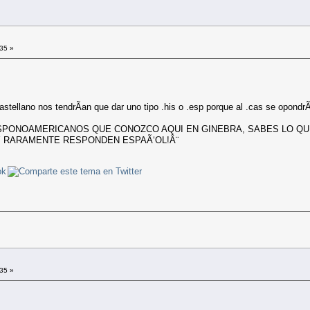
:35 »
stellano nos tendrÃ­an que dar uno tipo .his o .esp porque al .cas se opondr
ISPONOAMERICANOS QUE CONOZCO AQUI EN GINEBRA, SABES LO Q
Y RARAMENTE RESPONDEN ESPAÃ‘OL!Â¨
:35 »