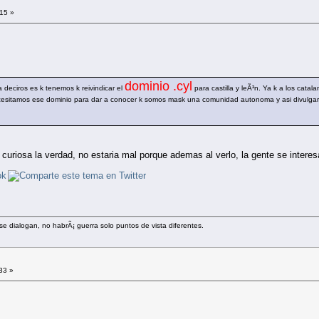
:15 »
dominio .cyl
ia deciros es k tenemos k reivindicar el
para castilla y leÃ³n. Ya k a los cata
necesitamos ese dominio para dar a conocer k somos mask una comunidad autonoma y asi divulgar
uriosa la verdad, no estaria mal porque ademas al verlo, la gente se interesa
se dialogan, no habrÃ¡ guerra solo puntos de vista diferentes.
33 »