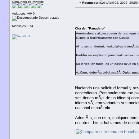
Comunero de mÃ©rito
«
Respuesta #14 :
Abril 04, 2006, 20:59
Aplausos: +0/-0
Desconectado
Mensajes: 374
Cita de: "Panadero"
Ateniendonos al precedente del .cat (que n
cultural o histÃ³ricamente con Castilla.
Al no ser un dominio territorial es la temÃ¡ti
PodrÃ­a ser empleado para cualquier web de
No lo veo tan tonto, es un pasito mÃ¡s en el
Â¿Como deberÃ­a solicitarse?Â¿Quien pue
Haciendo una solicitud formal y ra
concedieran. Personalmente me par
ses tienen mÃ¡s de un idioma) dond
idioma sÃ­, con variantes sustancia
nacional espaÃ±ola.
AdemÃ¡s, con esto, cualquier comun
nosotros .his si hablamos de nuest