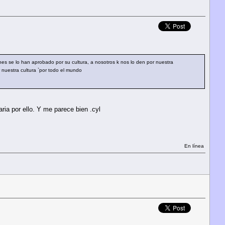
lanes se lo han aprobado por su cultura, a nosotros k nos lo den por nuestra
 nuestra cultura `por todo el mundo
ria por ello. Y me parece bien .cyl
En línea