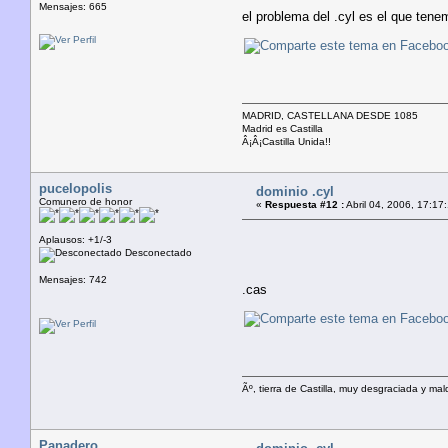
Mensajes: 665
el problema del .cyl es el que ten
MADRID, CASTELLANA DESDE 1085
Madrid es Castilla
Â¡Â¡Castilla Unida!!
pucelopolis
dominio .cyl
Comunero de honor
«
Respuesta #12 :
Abril 04, 2006, 17:17
Aplausos: +1/-3
Desconectado
Mensajes: 742
.cas
Ãº, tierra de Castilla, muy desgraciada y ma
Panadero