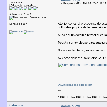
dominio .cyl
- Moderador -
«
Respuesta #13 :
Abril 04, 2006, 18:14
LÃ­der de la mesnada
Aplausos: +101/-42
Desconectado
Ateniendonos al precedente del .ca
Mensajes: 5397
culturales propios de lugares vincul
Al no ser un dominio territorial es l
PodrÃ­a ser empleado para cualquie
No lo veo tan tonto, es un pasito m
Â¿Como deberÃ­a solicitarse?Â¿Qu
www.laviejaaldea.blogspot.com
***
Â¡GUILLOTINA, GUILLOTINA, GUILLOTINA
Calaetius
dominio .cyl