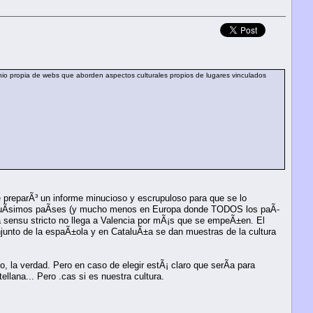
inio propia de webs que aborden aspectos culturales propios de lugares vinculados
 preparÃ³ un informe minucioso y escrupuloso para que se lo
poquÃ­simos paÃ­ses (y mucho menos en Europa donde TODOS los paÃ­
na sensu stricto no llega a Valencia por mÃ¡s que se empeÃ±en. El
conjunto de la espaÃ±ola y en CataluÃ±a se dan muestras de la cultura
 la verdad. Pero en caso de elegir estÃ¡ claro que serÃ­a para
lana... Pero .cas si es nuestra cultura.