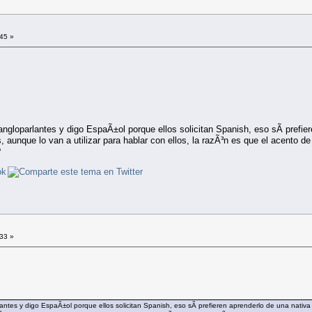
:45 »
ngloparlantes y digo EspaÃ±ol porque ellos solicitan Spanish, eso sÃ­ prefie
unque lo van a utilizar para hablar con ellos, la razÃ³n es que el acento de l
?
:33 »
antes y digo EspaÃ±ol porque ellos solicitan Spanish, eso sÃ­ prefieren aprenderlo de una nat