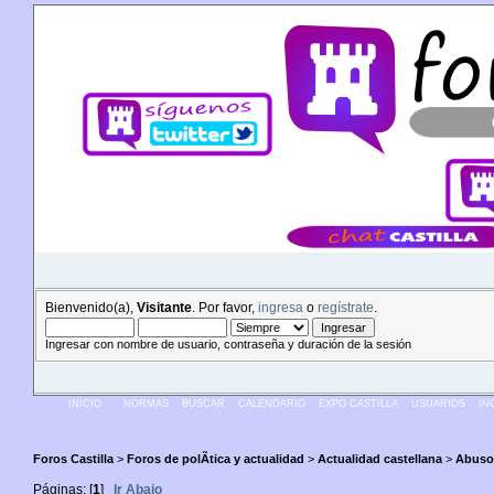
Bienvenido(a),
Visitante
. Por favor,
ingresa
o
regístrate
.
Ingresar con nombre de usuario, contraseña y duración de la sesión
INICIO
NORMAS
BUSCAR
CALENDARIO
EXPO CASTILLA
USUARIOS
IN
Foros Castilla
>
Foros de polÃ­tica y actualidad
>
Actualidad castellana
>
Abusos
Páginas: [
1
]
Ir Abajo