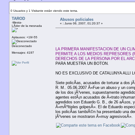
Autor
Tema: Abusos policiales (Leído 924 veces)
0 Usuarios y 1 Visitante están viendo este tema.
TAROD
Abusos policiales
-Mesta-
«
:
Junio 06, 2007, 01:20:37 »
LÃ­der de la mesnada
Aplausos: +19/-55
Desconectado
LA PRIMERA MANIFESTACION DE UN CLIM
Mensajes: 4197
PERMITE A LOS MEDIOS REPRESORES (
DERECHOS DE LA PERSONA POR EL ARC
PARA MUESTRA UN BOTON.
NO ES EXCLUSIVO DE CATALUNYA ALLI 
Siete policÃ­as, acusados de torturar a dos j
R. M.. 05.06.2007 Â«Fue un abuso y un compo
de los dos jÃ³venes, supuestamente agredidos 
agentes estÃ¡n acusados de Â«trato inhumanoÂ
agredidos son Eduardo G. B., de 26 aÃ±os, 
Â«mÃºltiples golpesÂ». El de Eduardo especi
los policÃ­as tambiÃ©n ha presentado una den
jÃ³venes se mostraron Â«muy agresivosÂ».