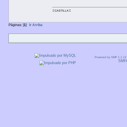
♖CASTILLA♖
Páginas: [
1
]
Ir Arriba
Powered by SMF 1.1.12
SMF