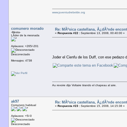
www.juventudrebelde.org
comunero morado
Re: MÃºsica castellana, Â¿dÃ³nde encont
-Mesta-
«
Respuesta #22 :
Septiembre 13, 2008, 00:40:00 »
LÃ­der de la mesnada
Aplausos: +265/-201
Desconectado
Joder el Cienfu de los Duff, con ese pedazo 
Mensajes: 4738
Au revoire dijo Voltaire tirando el chapeau al aire.
ak97
Re: MÃºsica castellana, Â¿dÃ³nde encont
Comunero habitual
«
Respuesta #23 :
Septiembre 15, 2008, 14:15:38 »
Aplausos: +5/-0
Desconectado