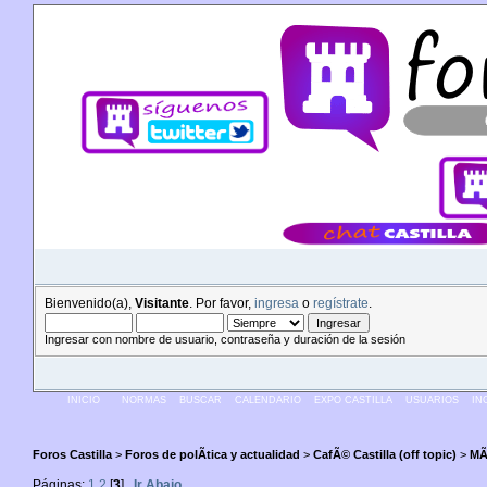
Bienvenido(a),
Visitante
. Por favor,
ingresa
o
regístrate
.
Ingresar con nombre de usuario, contraseña y duración de la sesión
INICIO
NORMAS
BUSCAR
CALENDARIO
EXPO CASTILLA
USUARIOS
IN
Foros Castilla
>
Foros de polÃ­tica y actualidad
>
CafÃ© Castilla (off topic)
>
MÃ
Páginas:
1
2
[
3
]
Ir Abajo