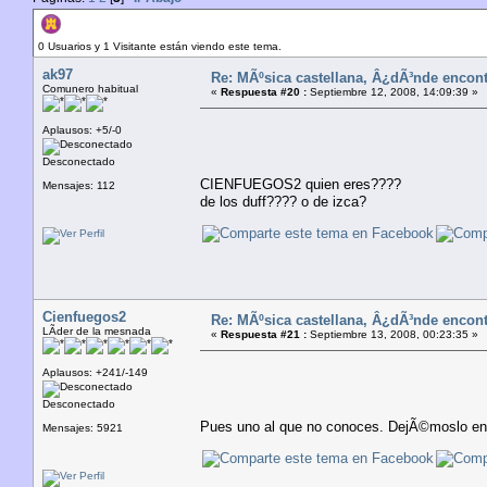
Autor
Tema: MÃºsica castellana, Â¿dÃ³nde encontrar
0 Usuarios y 1 Visitante están viendo este tema.
ak97
Re: MÃºsica castellana, Â¿dÃ³nde encont
Comunero habitual
«
Respuesta #20 :
Septiembre 12, 2008, 14:09:39 »
Aplausos: +5/-0
Desconectado
CIENFUEGOS2 quien eres????
Mensajes: 112
de los duff???? o de izca?
Cienfuegos2
Re: MÃºsica castellana, Â¿dÃ³nde encont
LÃ­der de la mesnada
«
Respuesta #21 :
Septiembre 13, 2008, 00:23:35 »
Aplausos: +241/-149
Desconectado
Pues uno al que no conoces. DejÃ©moslo en
Mensajes: 5921