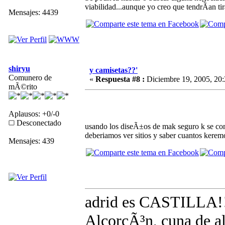
viabilidad...aunque yo creo que tendrÃ­an tir
Mensajes: 4439
shiryu
y camisetas??'
Comunero de
«
Respuesta #8 :
Diciembre 19, 2005, 20:
mÃ©rito
Aplausos: +0/-0
Desconectado
usando los diseÃ±os de mak seguro k se com
deberiamos ver sitios y saber cuantos kerem
Mensajes: 439
adrid es CASTILLA!
AlcorcÃ³n, cuna de al