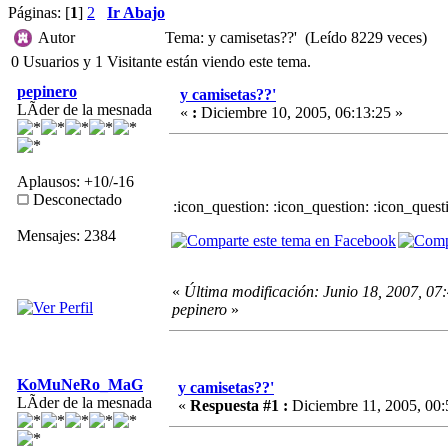
Páginas: [
1
]
2
Ir Abajo
Autor
Tema: y camisetas??' (Leído 8229 veces)
0 Usuarios y 1 Visitante están viendo este tema.
pepinero
y camisetas??'
LÃ­der de la mesnada
«
:
Diciembre 10, 2005, 06:13:25 »
Aplausos: +10/-16
Desconectado
:icon_question: :icon_question: :icon_quest
Mensajes: 2384
«
Última modificación: Junio 18, 2007, 07
pepinero
»
KoMuNeRo_MaG
y camisetas??'
LÃ­der de la mesnada
«
Respuesta #1 :
Diciembre 11, 2005, 00: