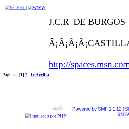
J.C.R DE BURGOS
Â¡Â¡Â¡Â¡CASTILL
http://spaces.msn.co
Páginas: [
1
]
2
Ir Arriba
Powered by SMF 1.1.12
|
S
SMFA