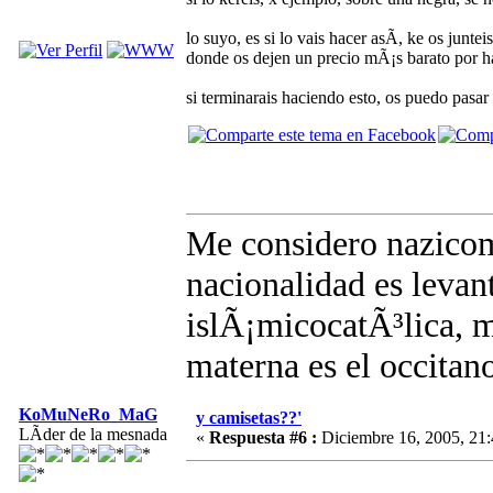
lo suyo, es si lo vais hacer asÃ­, ke os junte
donde os dejen un precio mÃ¡s barato por ha
si terminarais haciendo esto, os puedo pasa
Me considero nazicomu
nacionalidad es levant
islÃ¡micocatÃ³lica, m
materna es el occitan
KoMuNeRo_MaG
y camisetas??'
LÃ­der de la mesnada
«
Respuesta #6 :
Diciembre 16, 2005, 21: