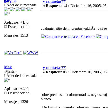
gargola
y camisetas??'
LÃ­der de la mesnada
«
Respuesta #4 :
Diciembre 16, 2005, 05:
Aplausos: +1/-0
Desconectado
cualquier sitio de imprentas valdrÃ­a, y si s
Mensajes: 1513
Mak
y camisetas??'
-Mesta-
«
Respuesta #5 :
Diciembre 16, 2005, 06:
LÃ­der de la mesnada
Aplausos: +4/-0
Desconectado
sobre prendas de color(moradas, negras, rojas
blanco
Mensajes: 1326
si lo kereis, x ejemplo, sobre una negra, se 