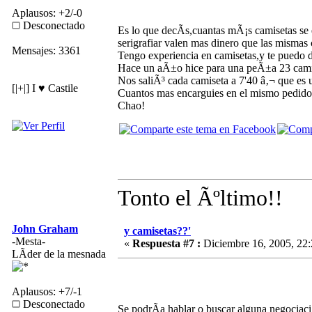
Aplausos: +2/-0
Desconectado
Es lo que decÃ­s,cuantas mÃ¡s camisetas se
serigrafiar valen mas dinero que las mismas 
Mensajes: 3361
Tengo experiencia en camisetas,y te puedo d
Hace un aÃ±o hice para una peÃ±a 23 camise
Nos saliÃ³ cada camiseta a 7'40 â‚¬ que es 
[|+|] I ♥ Castile
Cuantos mas encarguies en el mismo pedido
Chao!
Tonto el Ãºltimo!!
John Graham
y camisetas??'
-Mesta-
«
Respuesta #7 :
Diciembre 16, 2005, 22:
LÃ­der de la mesnada
Aplausos: +7/-1
Desconectado
Se podrÃ­a hablar o buscar alguna negociac