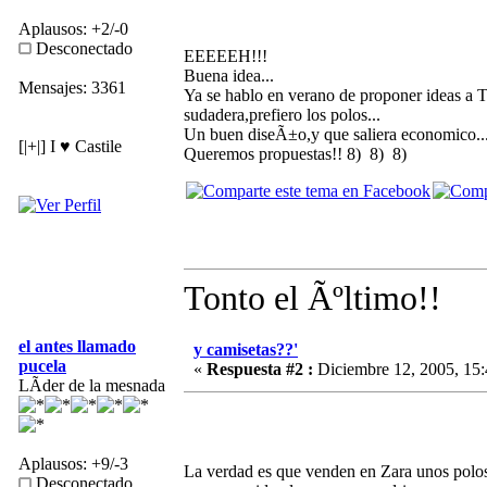
Aplausos: +2/-0
Desconectado
EEEEEH!!!
Buena idea...
Mensajes: 3361
Ya se hablo en verano de proponer ideas a T
sudadera,prefiero los polos...
Un buen diseÃ±o,y que saliera economico...
[|+|] I ♥ Castile
Queremos propuestas!! 8) 8) 8)
Tonto el Ãºltimo!!
el antes llamado
y camisetas??'
pucela
«
Respuesta #2 :
Diciembre 12, 2005, 15:
LÃ­der de la mesnada
Aplausos: +9/-3
La verdad es que venden en Zara unos polos
Desconectado