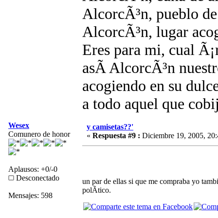
AlcorcÃ³n, pueblo 
AlcorcÃ³n, lugar aco
Eres para mi, cual Ã¡
asÃ­ AlcorcÃ³n nuestr
acogiendo en su dulc
a todo aquel que cobi
Wesex
y camisetas??'
Comunero de honor
«
Respuesta #9 :
Diciembre 19, 2005, 20:
Aplausos: +0/-0
Desconectado
un par de ellas si que me compraba yo tamb
polÃ­tico.
Mensajes: 598