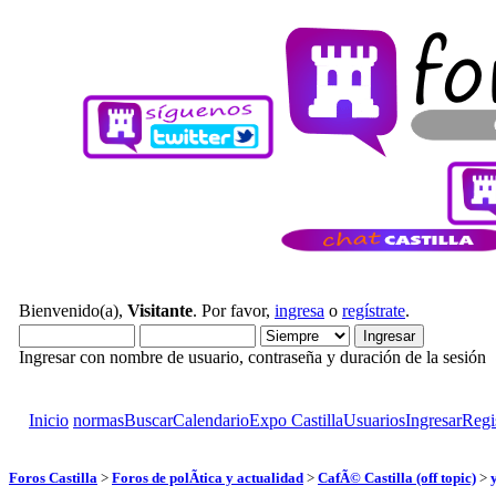
Bienvenido(a),
Visitante
. Por favor,
ingresa
o
regístrate
.
Ingresar con nombre de usuario, contraseña y duración de la sesión
Inicio
normas
Buscar
Calendario
Expo Castilla
Usuarios
Ingresar
Regi
Foros Castilla
>
Foros de polÃ­tica y actualidad
>
CafÃ© Castilla (off topic)
>