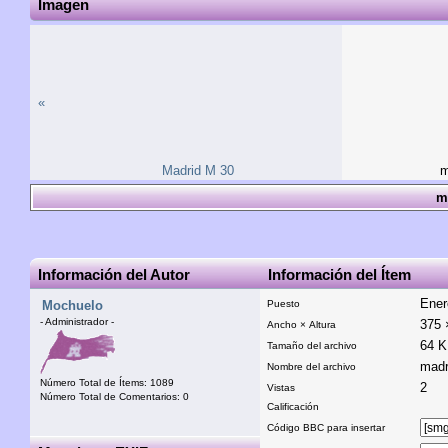
Imagen
«
Madrid M 30
m
m
Información del Autor
Información del Ítem
Ener
Mochuelo
Puesto
- Administrador -
375 
Ancho × Altura
64 
Tamaño del archivo
madr
Nombre del archivo
Número Total de Ítems: 1089
2
Vistas
Número Total de Comentarios: 0
Calificación
Código BBC para insertar