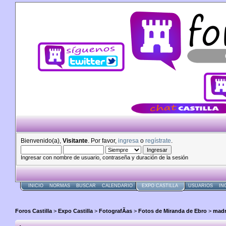
Bienvenido(a),
Visitante
. Por favor,
ingresa
o
regístrate
.
Ingresar con nombre de usuario, contraseña y duración de la sesión
INICIO
NORMAS
BUSCAR
CALENDARIO
EXPO CASTILLA
USUARIOS
IN
Foros Castilla
>
Expo Castilla
>
FotografÃ­as
>
Fotos de Miranda de Ebro
>
madr