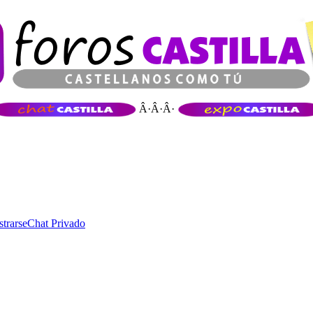
Â·Â·Â·
strarse
Chat Privado