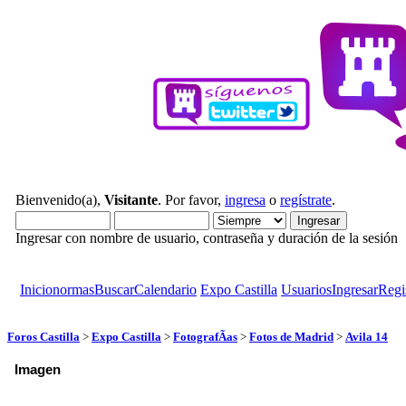
Bienvenido(a),
Visitante
. Por favor,
ingresa
o
regístrate
.
Ingresar con nombre de usuario, contraseña y duración de la sesión
Inicio
normas
Buscar
Calendario
Expo Castilla
Usuarios
Ingresar
Regi
Foros Castilla
>
Expo Castilla
>
FotografÃ­as
>
Fotos de Madrid
>
Avila 14
Imagen