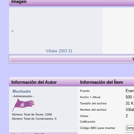
Imagen
«
Villalar 2003 31
Información del Autor
Información del Ítem
Ener
Mochuelo
Puesto
- Administrador -
500 
Ancho × Altura
31 
Tamaño del archivo
Vill
Nombre del archivo
Número Total de Ítems: 1089
2
Vistas
Número Total de Comentarios: 0
Calificación
Código BBC para insertar