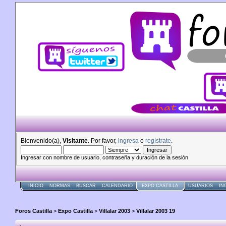
Bienvenido(a),
Visitante
. Por favor,
ingresa
o
regístrate
.
Ingresar con nombre de usuario, contraseña y duración de la sesión
INICIO
NORMAS
BUSCAR
CALENDARIO
EXPO CASTILLA
USUARIOS
IN
Foros Castilla
>
Expo Castilla
>
Villalar 2003
>
Villalar 2003 19