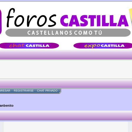
Â·Â·Â·
GRESAR
REGISTRARSE
CHAT PRIVADO
sanbenito