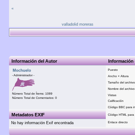
«
valladolid moreras
Información del Autor
Información 
Mochuelo
Puesto
- Administrador -
Ancho × Altura
Tamaño del archivo
Nombre del archivo
Número Total de Ítems: 1089
Vistas
Número Total de Comentarios: 0
Calificación
Código BBC para in
Metadatos EXIF
Código HTML para i
No hay información Exif encontrada
Enlace directo