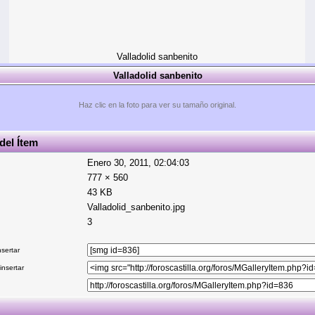
Valladolid sanbenito
Valladolid sanbenito
Haz clic en la foto para ver su tamaño original.
del Ítem
Enero 30, 2011, 02:04:03
777 × 560
43 KB
Valladolid_sanbenito.jpg
3
sertar
nsertar