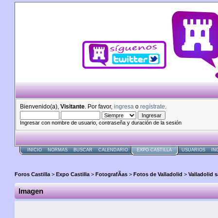
Bienvenido(a),
Visitante
. Por favor,
ingresa
o
regístrate
.
Ingresar con nombre de usuario, contraseña y duración de la sesión
INICIO
NORMAS
BUSCAR
CALENDARIO
EXPO CASTILLA
USUARIOS
IN
Foros Castilla
>
Expo Castilla
>
FotografÃ­as
>
Fotos de Valladolid
>
Valladolid 
Imagen