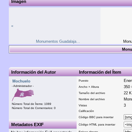
Imagen
«
Monument­os Guadalaj­a…
Monu
Monu
Información del Autor
Información del Ítem
Ener
Mochuelo
Puesto
- Administrador -
350 
Ancho × Altura
22 
Tamaño del archivo
Monu
Nombre del archivo
Número Total de Ítems: 1089
3
Vistas
Número Total de Comentarios: 0
Calificación
Código BBC para insertar
Metadatos EXIF
Código HTML para insertar
Enlace directo