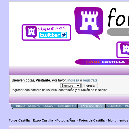
Bienvenido(a),
Visitante
. Por favor,
ingresa
o
regístrate
.
Ingresar con nombre de usuario, contraseña y duración de la sesión
INICIO
NORMAS
BUSCAR
CALENDARIO
EXPO CASTILLA
USUARIOS
IN
Foros Castilla
>
Expo Castilla
>
FotografÃ­as
>
Fotos de Castilla
>
Monumentos 