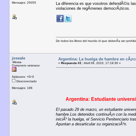
Mensajes: 25055
La diferencia es que vosotros defendÃ©is las
violaciones de regÃ­menes democrÃ¡ticos.
De todos los libros del mundo el que deberÃ­a ser prohibi
joseale
Argentina: La huelga de hambre en cÃ¡rce
-Mesta-
«
Respuesta #2 :
Abril 06, 2010, 17:19:30 »
Comunero veterano
Aplausos: +0/-0
Desconectado
Mensajes: 196
Argentina: Estudiante universi
El pasado 29 de marzo, un estudiante universi
hambre.Los detenidos continuÃ¡n con la medid
iniciÃ³ la huelga, el Servicio Penitenciario 
Apuntan a desarticular su organizaciÃ³n.