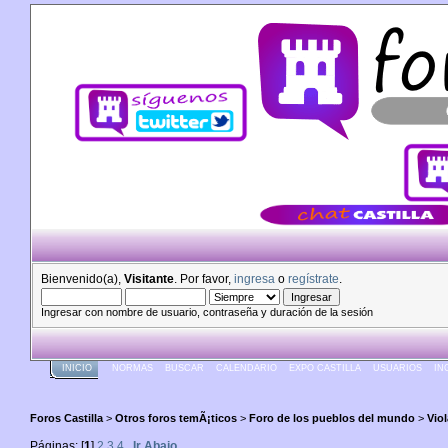
Bienvenido(a),
Visitante
. Por favor,
ingresa
o
regístrate
.
Ingresar con nombre de usuario, contraseña y duración de la sesión
INICIO
NORMAS
BUSCAR
CALENDARIO
EXPO CASTILLA
USUARIOS
IN
Foros Castilla
>
Otros foros temÃ¡ticos
>
Foro de los pueblos del mundo
>
Vio
Páginas: [
1
]
2
3
4
Ir Abajo