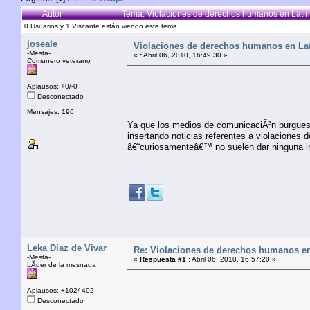
Autor
Tema: Violaciones de derechos humanos en Lati
0 Usuarios y 1 Visitante están viendo este tema.
joseale
Violaciones de derechos humanos en La
-Mesta-
«
:
Abril 06, 2010, 16:49:30 »
Comunero veterano
Aplausos: +0/-0
Desconectado
Mensajes: 196
Ya que los medios de comunicaciÃ³n burgues
insertando noticias referentes a violaciones
â€˜curiosamenteâ€™ no suelen dar ninguna i
Leka Diaz de Vivar
Re: Violaciones de derechos humanos e
-Mesta-
«
Respuesta #1 :
Abril 06, 2010, 16:57:20 »
LÃ­der de la mesnada
Aplausos: +102/-402
Desconectado