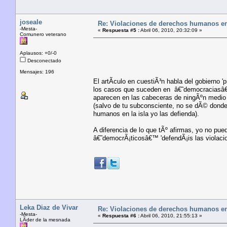
joseale
Re: Violaciones de derechos humanos e
-Mesta-
«
Respuesta #5 :
Abril 06, 2010, 20:32:09 »
Comunero veterano
Aplausos: +0/-0
Desconectado
Mensajes: 196
El artÃ­culo en cuestiÃ³n habla del gobierno '
los casos que suceden en â€˜democraciasâ€™
aparecen en las cabeceras de ningÃºn medio 
(salvo de tu subconsciente, no se dÃ© donde
humanos en la isla yo las defienda).
A diferencia de lo que tÃº afirmas, yo no pu
â€˜democrÃ¡ticosâ€™ 'defendÃ¡is las violacio
Leka Diaz de Vivar
Re: Violaciones de derechos humanos e
-Mesta-
«
Respuesta #6 :
Abril 06, 2010, 21:55:13 »
LÃ­der de la mesnada