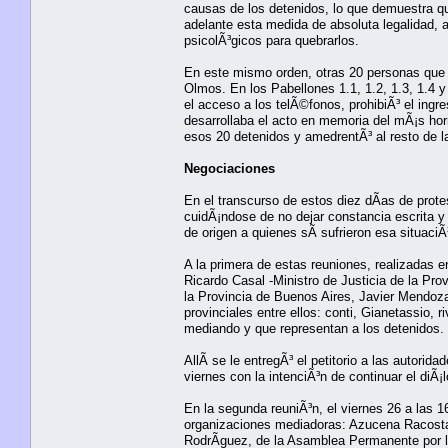
causas de los detenidos, lo que demuestra qu
adelante esta medida de absoluta legalidad, 
psicolÃ³gicos para quebrarlos.
En este mismo orden, otras 20 personas que 
Olmos. En los Pabellones 1.1, 1.2, 1.3, 1.4 y
el acceso a los telÃ©fonos, prohibiÃ³ el ing
desarrollaba el acto en memoria del mÃ¡s hor
esos 20 detenidos y amedrentÃ³ al resto de la
Negociaciones
En el transcurso de estos diez dÃ­as de prote
cuidÃ¡ndose de no dejar constancia escrita y 
de origen a quienes sÃ­ sufrieron esa situaciÃ
A la primera de estas reuniones, realizadas e
Ricardo Casal -Ministro de Justicia de la Pro
la Provincia de Buenos Aires, Javier Mendoza
provinciales entre ellos: conti, Gianetassio, 
mediando y que representan a los detenidos.
AllÃ­ se le entregÃ³ el petitorio a las autori
viernes con la intenciÃ³n de continuar el diÃ¡
En la segunda reuniÃ³n, el viernes 26 a las 
organizaciones mediadoras: Azucena Racosta 
RodrÃ­guez, de la Asamblea Permanente por 