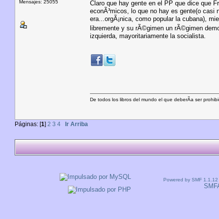
Mensajes: 25055
Claro que hay gente en el PP que dice que Fr
econÃ³micos, lo que no hay es gente(o casi 
era...orgÃ¡nica, como popular la cubana), mie
libremente y su rÃ©gimen un rÃ©gimen demo
izquierda, mayoritariamente la socialista.
De todos los libros del mundo el que deberÃ­a ser prohibi
Páginas: [
1
]
2
3
4
Ir Arriba
Powered by SMF 1.1.12
SMF