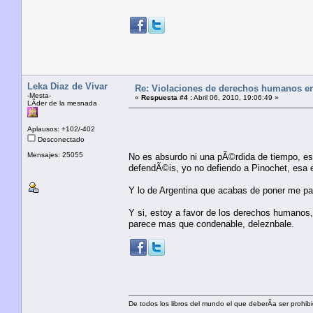
Leka Diaz de Vivar
Re: Violaciones de derechos humanos e
-Mesta-
«
Respuesta #4 :
Abril 06, 2010, 19:06:49 »
LÃ­der de la mesnada
Aplausos: +102/-402
Desconectado
Mensajes: 25055
No es absurdo ni una pÃ©rdida de tiempo, es
defendÃ©is, yo no defiendo a Pinochet, esa 
Y lo de Argentina que acabas de poner me par
Y si, estoy a favor de los derechos humanos,
parece mas que condenable, deleznbale.
De todos los libros del mundo el que deberÃ­a ser prohibi