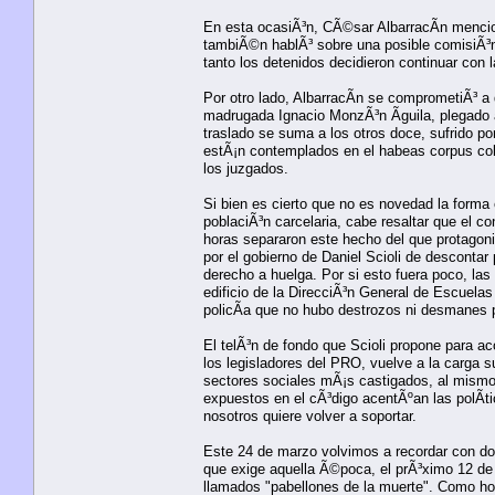
En esta ocasiÃ³n, CÃ©sar AlbarracÃ­n mencion
tambiÃ©n hablÃ³ sobre una posible comisiÃ³n 
tanto los detenidos decidieron continuar con l
Por otro lado, AlbarracÃ­n se comprometiÃ³ a
madrugada Ignacio MonzÃ³n Ãguila, plegado a
traslado se suma a los otros doce, sufrido por
estÃ¡n contemplados en el habeas corpus cole
los juzgados.
Si bien es cierto que no es novedad la forma 
poblaciÃ³n carcelaria, cabe resaltar que el c
horas separaron este hecho del que protagoni
por el gobierno de Daniel Scioli de descontar
derecho a huelga. Por si esto fuera poco, la
edificio de la DirecciÃ³n General de Escuelas
policÃ­a que no hubo destrozos ni desmanes p
El telÃ³n de fondo que Scioli propone para 
los legisladores del PRO, vuelve a la carga s
sectores sociales mÃ¡s castigados, al mismo 
expuestos en el cÃ³digo acentÃºan las polÃ­t
nosotros quiere volver a soportar.
Este 24 de marzo volvimos a recordar con dolo
que exige aquella Ã©poca, el prÃ³ximo 12 de a
llamados "pabellones de la muerte". Como hoy