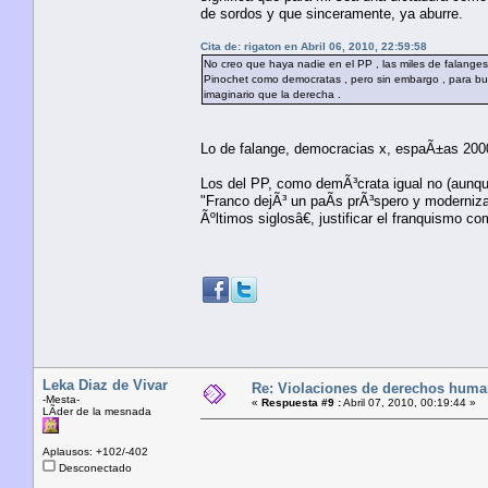
de sordos y que sinceramente, ya aburre.
Cita de: rigaton en Abril 06, 2010, 22:59:58
No creo que haya nadie en el PP , las miles de falange
Pinochet como democratas , pero sin embargo , para bue
imaginario que la derecha .
Lo de falange, democracias x, espaÃ±as 20000
Los del PP, como demÃ³crata igual no (aunque
"Franco dejÃ³ un paÃ­s prÃ³spero y moderniza
Ãºltimos siglosâ€, justificar el franquismo 
Leka Diaz de Vivar
Re: Violaciones de derechos huma
-Mesta-
«
Respuesta #9 :
Abril 07, 2010, 00:19:44 »
LÃ­der de la mesnada
Aplausos: +102/-402
Desconectado