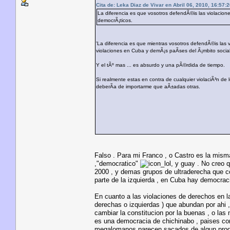
Cita de: Leka Diaz de Vivar en Abril 06, 2010, 16:57:
La diferencia es que vosotros defendÃ©is las violacion
democrÃ¡ticos.
'La diferencia es que mientras vosotros defendÃ©is las 
violaciones en Cuba y demÃ¡s paÃ­ses del Ã¡mbito sociali
Y el tÃº mas ... es absurdo y una pÃ©rdida de tiempo.
Si realmente estas en contra de cualquier violaciÃ³n d
deberÃ­a de importarme que aÃ±adas otras.
Falso . Para mi Franco , o Castro es la misma
,"democratico"
, y guay . No creo 
2000 , y demas grupos de ultraderecha que c
parte de la izquierda , en Cuba hay democraci
En cuanto a las violaciones de derechos en la
derechas o izquierdas ) que abundan por ahi ,
cambiar la constitucion por la buenas , o las
es una democracia de chichinabo , paises co
megalomanos parecen sacados de algun progra