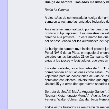
Huelga de hambre. Traslados masivos y ve
Radio La Cantora
A diez dÃ­as de comenzada la huelga de hamb
sumaron al reclamo las unidades federales 
Ante este reclamo realizado por las personas 
costado mÃ¡s represivo. Las muestras de est
derecho a la protesta. En este marco fue que
por ser escuchado por las autoridades del Ã¡m
La huelga de hambre tuvo inicio el pasado ju
Penal NÂº 9 de La Plata, en repudio al endur
alojados en las Unidades 21 de Campana, 45 
exige a los jueces y legisladores que ejerzan 
En este contexto, las autoridades del S.P.B. n
corresponden en situaciones como estas. Por
vejatorias para las condiciones de vida de los
detenidos estudiantes universitarios que org
Unidad 45 y a otros dos que fueron sacados
Se trata de JosÃ© MarÃ­a Augusto Gandolfi, 
Neuman Rioja, Ignacio MonzÃ³n Ãguila, Nels
Ferreira, Walter Colman Zavala, Jorge Penela
Todos estos traslados se realizaron de manera