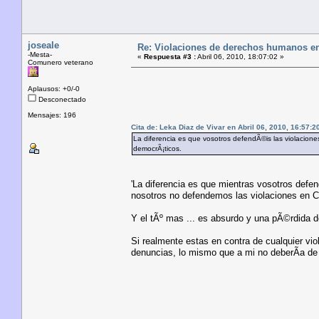
joseale
Re: Violaciones de derechos humanos e
-Mesta-
«
Respuesta #3 :
Abril 06, 2010, 18:07:02 »
Comunero veterano
Aplausos: +0/-0
Desconectado
Mensajes: 196
Cita de: Leka Diaz de Vivar en Abril 06, 2010, 16:57:2
La diferencia es que vosotros defendÃ©is las violacion
democrÃ¡ticos.
'La diferencia es que mientras vosotros defen
nosotros no defendemos las violaciones en Cu
Y el tÃº mas ... es absurdo y una pÃ©rdida d
Si realmente estas en contra de cualquier vi
denuncias, lo mismo que a mi no deberÃ­a de