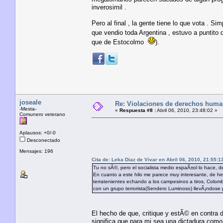
inverosimil .
Pero al final , la gente tiene lo que vota . S
que vendio toda Argentina , estuvo a puntito
que de Estocolmo
).
joseale
Re: Violaciones de derechos huma
-Mesta-
«
Respuesta #8 :
Abril 06, 2010, 23:48:02 »
Comunero veterano
Aplausos: +0/-0
Desconectado
Mensajes: 196
Cita de: Leka Diaz de Vivar en Abril 06, 2010, 21:55:1
Tu no sÃ©, pero el socialista medio espaÃ±ol lo hace, 
En cuanto a este hilo me parece muy interesante, de hec
terratenientes echando a los campesinos a tiros, Colomb
con un grupo terrorista(Sendero Luminoso) llevÃ¡ndose pr
El hecho de que, critique y estÃ© en contra
significa que para mi sea una dictadura como