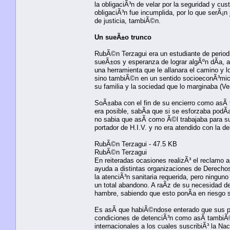
la obligaciÃ³n de velar por la seguridad y cus
obligaciÃ³n fue incumplida, por lo que serÃ¡n 
de justicia, tambiÃ©n.
Un sueÃ±o trunco
RubÃ©n Terzagui era un estudiante de periodi
sueÃ±os y esperanza de lograr algÃºn dÃ­a, a 
una herramienta que le allanara el camino y l
sino tambiÃ©n en un sentido socioeconÃ³mico 
su familia y la sociedad que lo marginaba (
SoÃ±aba con el fin de su encierro como asÃ­ t
era posible, sabÃ­a que si se esforzaba podÃ­
no sabia que asÃ­ como Ã©l trabajaba para s
portador de H.I.V. y no era atendido con la d
RubÃ©n Terzagui - 47.5 KB
RubÃ©n Terzagui
En reiteradas ocasiones realizÃ³ el reclamo an
ayuda a distintas organizaciones de Derech
la atenciÃ³n sanitaria requerida, pero ningun
un total abandono. A raÃ­z de su necesidad 
hambre, sabiendo que esto ponÃ­a en riesgo s
Es asÃ­ que habiÃ©ndose enterado que sus pa
condiciones de detenciÃ³n como asÃ­ tambiÃ©n
internacionales a los cuales suscribiÃ³ la Na