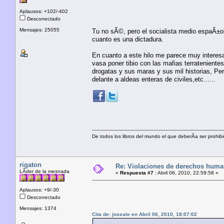
Aplausos: +102/-402
Desconectado
Mensajes: 25055
Tu no sÃ©, pero el socialista medio espaÃ±o
cuanto es una dictadura.
En cuanto a este hilo me parece muy interesa
vasa poner tibio con las mafias terratenient
drogatas y sus maras y sus mil historias, Pe
delante a aldeas enteras de civiles,etc......
De todos los libros del mundo el que deberÃ­a ser prohibi
rigaton
Re: Violaciones de derechos huma
LÃ­der de la mesnada
«
Respuesta #7 :
Abril 06, 2010, 22:59:58 »
Aplausos: +9/-30
Desconectado
Mensajes: 1374
Cita de: joseale en Abril 06, 2010, 18:07:02