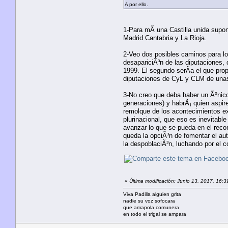
A por ello.
1-Para mÃ­ una Castilla unida supon
Madrid Cantabria y La Rioja.
2-Veo dos posibles caminos para l
desapariciÃ³n de las diputaciones
1999. El segundo serÃ­a el que pr
diputaciones de CyL y CLM de unas 
3-No creo que deba haber un Ãºnico 
generaciones) y habrÃ¡ quien aspire
remolque de los acontecimientos ex
plurinacional, que eso es inevitabl
avanzar lo que se pueda en el recono
queda la opciÃ³n de fomentar el au
la despoblaciÃ³n, luchando por el c
«
Última modificación: Junio 13, 2017, 16:
Viva Padilla alguien grita
nadie su voz sofocara
que amapola comunera
en todo el trigal se ampara