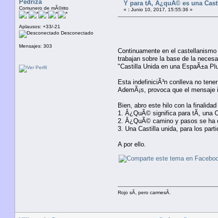
Pedriza
Y para tÃ­, Â¿quÃ© es una Cast
Comunero de mÃ©rito
«
:
Junio 10, 2017, 15:55:36 »
Aplausos: +33/-21
Desconectado
Mensajes: 303
Continuamente en el castellanismo s
trabajan sobre la base de la necesa
"Castilla Unida en una EspaÃ±a Plu
Esta indefiniciÃ³n conlleva no tene
AdemÃ¡s, provoca que el mensaje i
Bien, abro este hilo con la finalid
1. Â¿QuÃ© significa para tÃ­, una C
2. Â¿QuÃ© camino y pasos se ha 
3. Una Castilla unida, para los part
A por ello.
Rojo sÃ­, pero carmesÃ­.