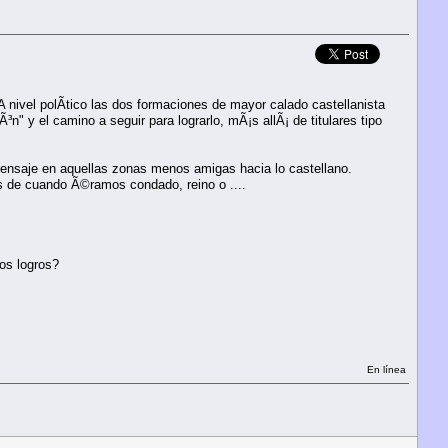
A nivel polÃ­tico las dos formaciones de mayor calado castellanista
n" y el camino a seguir para lograrlo, mÃ¡s allÃ¡ de titulares tipo
el mensaje en aquellas zonas menos amigas hacia lo castellano.
s de cuando Ã©ramos condado, reino o ....
ros logros?
En línea