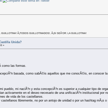
, GUILLOTINA! Â¡TODOS GUILLOTINADOS!, Â¡SI SEÃ‘OR: LA GUILLOTINA!
Castilla Unida?
03 »
­ como las formas.
ncepciÃ³n basada, como sabÃ©is aquellos que me conocÃ©is, en conocer la rea
mi pueblo, mi naciÃ³n y esta concepciÃ³n es superior a cualquier tipo de org
o tan activamente en el deseo necesario de una unificaciÃ³n institucional por no
ones de vida de los castellanos.
 castellanos libremente, no por un antojo de unidad o por un hashtag mÃ¡s 