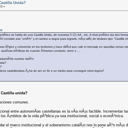
Castilla Unida?
23 »
36
olÃ­tico se habla de una Castilla Unida, de nuestras 5 CC.AA., etc. A nivel polÃ­tico las dos for
 consiste esa "uniÃ³n" y el camino a seguir para lograrlo, mÃ¡s allÃ¡ de titulares tipo "Castilla
urso lÃ³gico y coherente en los territorios y hace difÃ­cil que cale el mensaje en aquellas zonas
 a azaÃ±as bÃ©licas de cuando Ã©ramos condado, reino o ....
 plasmÃ©is vuestra visiÃ³n:
nida?
r?
Ã­ticos castellanistas Â¿ha de ser un fin o un medio para conseguir otros logros?
 Castilla unida?
tuciones comunes.
tucional entre autonomÃ­as castellanas es la vÃ­a mÃ¡s factible. Incrementar
 los Ã¡mbitos de la vida pÃºblica ya sea institucional, social o econÃ³mica.
dar el marco institucional y el soberanismo catalÃ¡n nos lo pone aÃºn mÃ¡s d