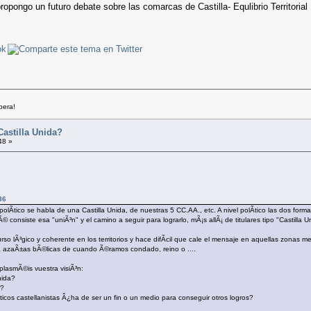
pongo un futuro debate sobre las comarcas de Castilla- Equlibrio Territorial
bera!
Castilla Unida?
48 »
36
olÃ­tico se habla de una Castilla Unida, de nuestras 5 CC.AA., etc. A nivel polÃ­tico las dos for
 consiste esa "uniÃ³n" y el camino a seguir para lograrlo, mÃ¡s allÃ¡ de titulares tipo "Castilla
urso lÃ³gico y coherente en los territorios y hace difÃ­cil que cale el mensaje en aquellas zonas
 a azaÃ±as bÃ©licas de cuando Ã©ramos condado, reino o ....
 plasmÃ©is vuestra visiÃ³n:
nida?
r?
Ã­ticos castellanistas Â¿ha de ser un fin o un medio para conseguir otros logros?