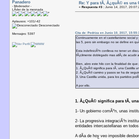
Panadero
Re: Y para tÃ­, Â¿quÃ© es una 
- Moderador -
«
Respuesta #3 :
Junio 14, 2017, 20:07:
LÃ­der de la mesnada
Aplausos: +101/-42
Desconectado
Cita de: Pedriza en Junio 10, 2017, 15:55:
Mensajes: 5397
Continuamente en el castellanismo social y p
las 5, pero sin embargo no se define en quÃ©
Esta indefiniciÃ³n conlleva no tener un disc
fÃ¡cilmente doblegado mas allÃ¡ de acudir
Bien, abro este hilo con la finalidad de que
1. Â¿QuÃ© significa para tÃ­, una Castilla u
2. Â¿QuÃ© camino y pasos se ha de segui
3. Una Castilla unida, para los partidos pol
A por ello.
1. Â¿QuÃ© significa para tÃ­, una
1- Un gobierno comÃºn, unas insti
2- La progresiva integraciÃ³n insti
entidades intercastellanas en todos
A dÃ­a de hoy veo imposible desbor