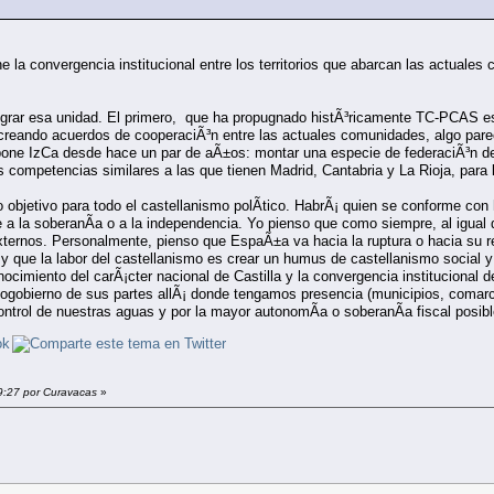
e la convergencia institucional entre los territorios que abarcan las actual
ograr esa unidad. El primero, que ha propugnado histÃ³ricamente TC-PCAS es
, creando acuerdos de cooperaciÃ³n entre las actuales comunidades, algo p
opone IzCa desde hace un par de aÃ±os: montar una especie de federaciÃ³n d
competencias similares a las que tienen Madrid, Cantabria y La Rioja, para 
objetivo para todo el castellanismo polÃ­tico. HabrÃ¡ quien se conforme con h
 a la soberanÃ­a o a la independencia. Yo pienso que como siempre, al igual q
ternos. Personalmente, pienso que EspaÃ±a va hacia la ruptura o hacia su re
e y que la labor del castellanismo es crear un humus de castellanismo social y
cimiento del carÃ¡cter nacional de Castilla y la convergencia institucional de
togobierno de sus partes allÃ¡ donde tengamos presencia (municipios, comarca
ontrol de nuestras aguas y por la mayor autonomÃ­a o soberanÃ­a fiscal posibl
39:27 por Curavacas
»