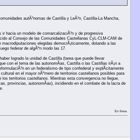
es comunidades autÃ³nomas de Castilla y LeÃ³n, Castilla-La Mancha,
 ir hacia un modelo de comarcalizaciÃ³n y de progresiva
arecido al Consejo de las Comunidades Castellanas CyL-CLM-CAM de
e macrodiputaciones elegidas democrÃ¡ticamente, dotando a las
luego federar de algÃºn modo las 17.
aber logrado la unidad de Castilla (tarea que puede llevar
ue con el tema de las autonomÃ­as, Castilla o las Castillas irÃ¡n a
formulaciÃ³n en un federalismo de tipo confederal y explÃ­citamente
 cultural en el mayor nÃºmero de territorios castellanos posibles para
 los territorios castellanos. Mientras esta convergencia no llegue,
s, provincias, autonomÃ­as), incidiendo en el combate de la lacra de
e.
En línea