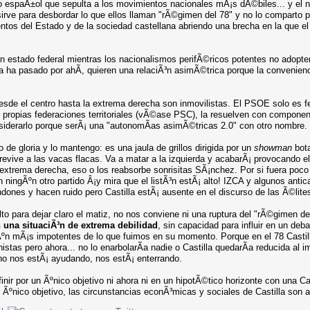
o espaÃ±ol que sepulta a los movimientos nacionales mÃ¡s dÃ©biles... y el n
 sirve para desbordar lo que ellos llaman "rÃ©gimen del 78" y no lo compar
ientos del Estado y de la sociedad castellana abriendo una brecha en la que el
 estado federal mientras los nacionalismos perifÃ©ricos potentes no adopte
a ha pasado por ahÃ­, quieren una relaciÃ³n asimÃ©trica porque la convenien
esde el centro hasta la extrema derecha son inmovilistas. El PSOE solo es fe
 propias federaciones territoriales (vÃ©ase PSC), la resuelven con componen
considerarlo porque serÃ¡ una "autonomÃ­as asimÃ©tricas 2.0" con otro nombre.
e gloria y lo mantengo: es una jaula de grillos dirigida por un
showman
bota
ive a las vacas flacas. Va a matar a la izquierda y acabarÃ¡ provocando el
extrema derecha, eso o los reabsorbe sonrisitas SÃ¡nchez. Por si fuera poco 
ningÃºn otro partido Â¡y mira que el listÃ³n estÃ¡ alto! IZCA y algunos anti
ones y hacen ruido pero Castilla estÃ¡ ausente en el discurso de las Ã©lites
lto para dejar claro el matiz, no nos conviene ni una ruptura del "rÃ©gimen de
 una situaciÃ³n de extrema debilidad
, sin capacidad para influir en un de
ºn mÃ¡s impotentes de lo que fuimos en su momento. Porque en el 78 Castill
istas pero ahora... no lo enarbolarÃ­a nadie o Castilla quedarÃ­a reducida al i
no nos estÃ¡ ayudando, nos estÃ¡ enterrando.
inir por un Ãºnico objetivo ni ahora ni en un hipotÃ©tico horizonte con una Ca
 Ãºnico objetivo, las circunstancias econÃ³micas y sociales de Castilla son a 