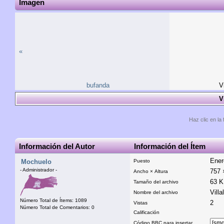
Imagen
«
bufanda
V
V
Haz clic en la 
Información del Autor
Información del Ítem
Ener
Mochuelo
Puesto
- Administrador -
757 
Ancho × Altura
63 
Tamaño del archivo
Villa
Nombre del archivo
Número Total de Ítems: 1089
2
Vistas
Número Total de Comentarios: 0
Calificación
Código BBC para insertar