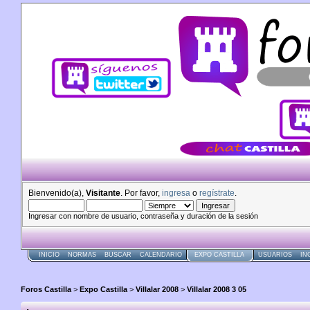
Bienvenido(a),
Visitante
. Por favor,
ingresa
o
regístrate
.
Ingresar con nombre de usuario, contraseña y duración de la sesión
INICIO
NORMAS
BUSCAR
CALENDARIO
EXPO CASTILLA
USUARIOS
IN
Foros Castilla
>
Expo Castilla
>
Villalar 2008
>
Villalar 2008 3 05