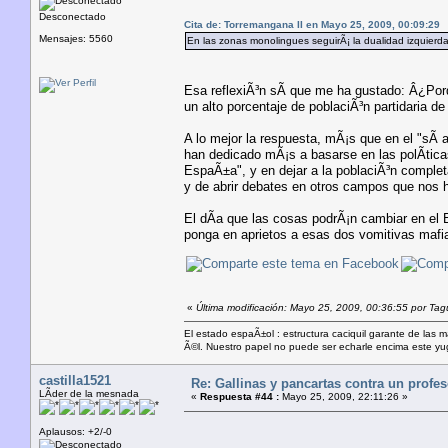
Desconectado
Cita de: Torremangana II en Mayo 25, 2009, 00:09:29
Mensajes: 5560
En las zonas monolingues seguirÃ¡ la dualidad izquierda
Esa reflexiÃ³n sÃ­ que me ha gustado: Â¿Po
un alto porcentaje de poblaciÃ³n partidaria d
A lo mejor la respuesta, mÃ¡s que en el "sÃ­
han dedicado mÃ¡s a basarse en las polÃ­tica
EspaÃ±a", y en dejar a la poblaciÃ³n completa
y de abrir debates en otros campos que nos h
El dÃ­a que las cosas podrÃ¡n cambiar en el E
ponga en aprietos a esas dos vomitivas mafi
«
Última modificación: Mayo 25, 2009, 00:36:55 por Tag
El estado espaÃ±ol : estructura caciquil garante de las 
Ã©l. Nuestro papel no puede ser echarle encima este yugo
castilla1521
Re: Gallinas y pancartas contra un profe
LÃ­der de la mesnada
«
Respuesta #44 :
Mayo 25, 2009, 22:11:26 »
Aplausos: +2/-0