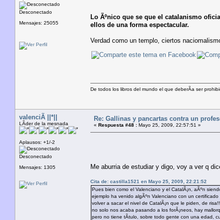
Desconectado
Lo Ãºnico que se que el catalanismo ofici
Mensajes: 25055
ellos de una forma espectacular.
Verdad como un templo, ciertos naciomalismo
De todos los libros del mundo el que deberÃ­a ser prohibi
valenciÃ ||*||
Re: Gallinas y pancartas contra un profe
LÃ­der de la mesnada
«
Respuesta #48 :
Mayo 25, 2009, 22:57:51 »
Aplausos: +1/-2
Desconectado
Me aburria de estudiar y digo, voy a ver q d
Mensajes: 1305
Cita de: castilla1521 en Mayo 25, 2009, 22:21:52
Pues bien como el Valenciano y el CatalÃ¡n, aÃºn siend
ejemplo ha venido algÃºn Valenciano con un certificado 
volver a sacar el nivel de CatalÃ¡n que le piden, de risa!!
no solo nos acaba pasando a los forÃ¡neos, hay mallorq
pero no tiene tÃ­tulo, sobre todo gente con una edad,