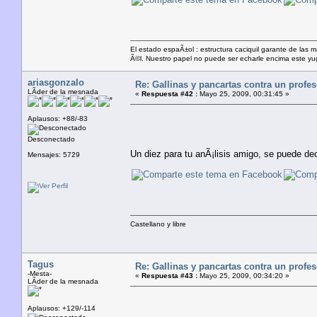
El estado espaÃ±ol : estructura caciquil garante de las 
Ã©l. Nuestro papel no puede ser echarle encima este yugo
ariasgonzalo
Re: Gallinas y pancartas contra un profe
LÃ­der de la mesnada
«
Respuesta #42 :
Mayo 25, 2009, 00:31:45 »
Aplausos: +88/-83
Desconectado
Un diez para tu anÃ¡lisis amigo, se puede dec
Mensajes: 5729
Castellano y libre
Tagus
Re: Gallinas y pancartas contra un profe
-Mesta-
«
Respuesta #43 :
Mayo 25, 2009, 00:34:20 »
LÃ­der de la mesnada
Aplausos: +129/-114