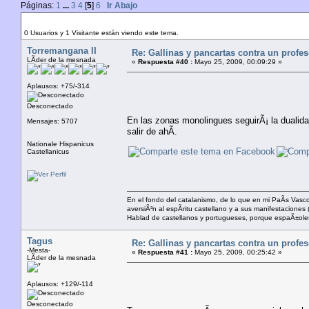
Páginas:
1
...
3
4
[
5
]
6
Ir Abajo
Autor
Tema: Gallinas y pancartas contra un profesor de
0 Usuarios y 1 Visitante están viendo este tema.
Torremangana II
Re: Gallinas y pancartas contra un profe
LÃ­der de la mesnada
«
Respuesta #40 :
Mayo 25, 2009, 00:09:29 »
Aplausos: +75/-314
Desconectado
En las zonas monolingues seguirÃ¡ la dualida
Mensajes: 5707
salir de ahÃ­.
Nationale Hispanicus
Castellanicus
En el fondo del catalanismo, de lo que en mi PaÃ­s Vasco 
aversiÃ³n al espÃ­ritu castellano y a sus manifestacione
Hablad de castellanos y portugueses, porque espaÃ±ol
Tagus
Re: Gallinas y pancartas contra un profe
-Mesta-
«
Respuesta #41 :
Mayo 25, 2009, 00:25:42 »
LÃ­der de la mesnada
Aplausos: +129/-114
Desconectado