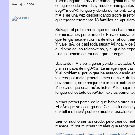
Torremangana: a mÃ­ me parece genial que hab
Mensajes: 5560
el lugar donde vive. Hay muchos inmigrantes 
segÃºn quÃ© lengua y donde se hallen). Lo 
mÃ¡s de una vez despotricando sobre la refo
quiere(concretamente 18 familias se opusier
Salvaje: el problema es que se nos hace muc
comunicarnos por el mundo. Para empezar el 
que tenga nada en contra de ellos, al contrar
Y vale, sÃ­, de casi toda sudamÃ©rica, y de 
el idioma de las telenovelas, y el que ha expo
Una influencia del mundo: que te cagas.
Bastante mÃ¡s va a ganar yendo a Estados Un
y sin ni papa de inglÃ©s. La imagen que vas a
Y el problema, por lo que he estado viendo en
vascos por regla general tienen un nivel de i
obviamente, se manejan mejor en el extranjer
Y no creo que sean mÃ¡s listos. A lo mejor r
lengua del estado espaÃ±ol" exclusivamente,
Menos preocuparse de lo que hablen otros p
El dÃ­a que se consiga que Castilla funcione
castellano habrÃ¡ subido muchos escalones.
Siento mucho ser tan crudo, pero cuando realm
merece. Y por muchas virtudes que tengamo