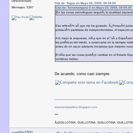
Desconectado
Cita de: Tagus en Mayo 25, 2009, 00:34:20
Mensajes: 5397
Cita de: Torremangana II en Mayo 25, 2009, 00:09:29
En las zonas monolingues seguirÃ¡ la dualidad izquierda
Esa reflexiÃ³n sÃ­ que me ha gustado: Â¿PorquÃ© justa
poblaciÃ³n partidaria de independentistas, el espectro 
A lo mejor la respuesta, mÃ¡s que en el "sÃ­ a EspaÃ±a
las polÃ­ticas del miedo, a estancarse en la siempre mal
antes de en sacar adelante iniciativas que mejoren nues
El dÃ­a que las cosas podrÃ¡n cambiar en el Estado Espa
vomitivas mafias.
De acuerdo, como casi siempre.
www.laviejaaldea.blogspot.com
***
Â¡GUILLOTINA, GUILLOTINA, GUILLOTINA, GUILLOTIN
castilla1521