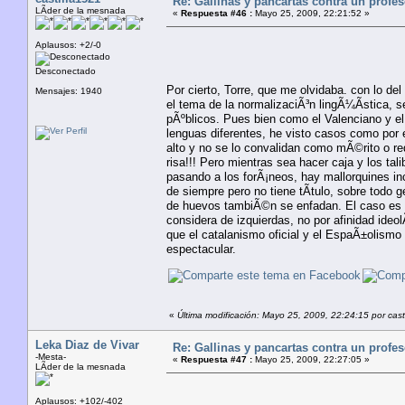
Re: Gallinas y pancartas contra un profe
LÃ­der de la mesnada
«
Respuesta #46 :
Mayo 25, 2009, 22:21:52 »
Aplausos: +2/-0
Desconectado
Por cierto, Torre, que me olvidaba. con lo d
Mensajes: 1940
el tema de la normalizaciÃ³n lingÃ¼Ã­stica, s
pÃºblicos. Pues bien como el Valenciano y e
lenguas diferentes, he visto casos como por 
alto y no se lo convalidan como mÃ©rito o requ
risa!!! Pero mientras sea hacer caja y los tali
pasando a los forÃ¡neos, hay mallorquines in
de siempre pero no tiene tÃ­tulo, sobre tod
de huevos tambiÃ©n se enfadan. El caso es 
considera de izquierdas, no por afinidad ideo
que el catalanismo oficial y el EspaÃ±olismo
espectacular.
«
Última modificación: Mayo 25, 2009, 22:24:15 por cast
Leka Diaz de Vivar
Re: Gallinas y pancartas contra un profe
-Mesta-
«
Respuesta #47 :
Mayo 25, 2009, 22:27:05 »
LÃ­der de la mesnada
Aplausos: +102/-402