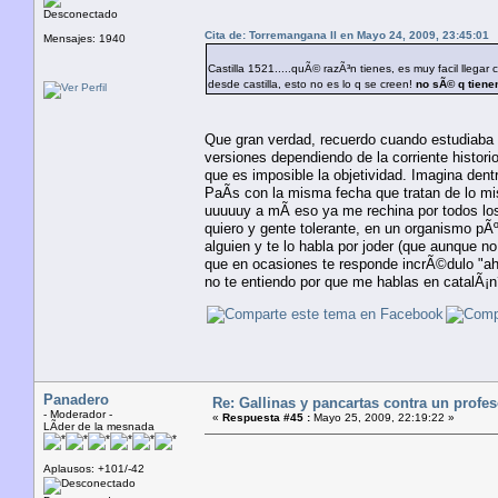
Desconectado
Cita de: Torremangana II en Mayo 24, 2009, 23:45:01
Mensajes: 1940
Castilla 1521.....quÃ© razÃ³n tienes, es muy facil lleg
desde castilla, esto no es lo q se creen!
no sÃ© q tienen
Que gran verdad, recuerdo cuando estudiaba 
versiones dependiendo de la corriente histor
que es imposible la objetividad. Imagina dent
PaÃ­s con la misma fecha que tratan de lo mi
uuuuuy a mÃ­ eso ya me rechina por todos los
quiero y gente tolerante, en un organismo pÃ
alguien y te lo habla por joder (que aunque no
que en ocasiones te responde incrÃ©dulo "ah!
no te entiendo por que me hablas en catalÃ¡n
Panadero
Re: Gallinas y pancartas contra un profe
- Moderador -
«
Respuesta #45 :
Mayo 25, 2009, 22:19:22 »
LÃ­der de la mesnada
Aplausos: +101/-42