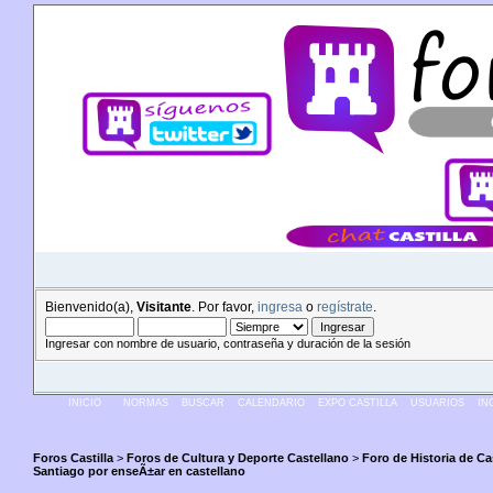
Bienvenido(a),
Visitante
. Por favor,
ingresa
o
regístrate
.
Ingresar con nombre de usuario, contraseña y duración de la sesión
INICIO
NORMAS
BUSCAR
CALENDARIO
EXPO CASTILLA
USUARIOS
IN
Foros Castilla
>
Foros de Cultura y Deporte Castellano
>
Foro de Historia de Cas
Santiago por enseÃ±ar en castellano