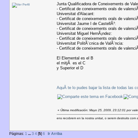
Junta Qualificadora de Coneixements de Vale
- Certificat de coneixements orals de valenciÃ
Universitat d'Alacant:
- Certificat de coneixements orals de valenciÃ
Universitat Jaume I de CastellÃ³:
- Certificat de coneixements orals de valenciÃ
Universitat Miguel HernÃ¡ndez:
- Certificat de coneixements orals de valenciÃ
Universitat PolitÃ¨cnica de ValÃ¨ncia:
- Certificat de coneixements orals de valenciÃ
El Elemental es el B
el mitjÃ es el C
y Superior el D
AquÃ­ te lo pudes bajar la lista de todas las 
«
Última modificación: Mayo 25, 2009, 23:12:01 por valen
ens recobrem en la nostra unitat, o serem destruits com 
Páginas:
1
...
3
4
[
5
]
6
Ir Arriba