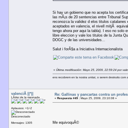
Si hay un gobierno que no acepta los certifi
las mÃ¡s de 20 sentencias entre Tribunal Supe
reconozca la validez d elos titulos catalanes
aceptados en valencia, el nivell mitjÃ equivale
tengo ahora por aqui la tabla). I eso no solo
libre eleccion y vale los titulos de la Junta
DOGC y de las universidades...
Salut i forÃ§a a Iniciativa Internacionalista
«
Última modificación: Mayo 25, 2009, 22:59:24 por valen
ens recobrem en la nostra unitat, o serem destruits com 
valenciÃ ||*||
Re: Gallinas y pancartas contra un profe
LÃ­der de la mesnada
«
Respuesta #49 :
Mayo 25, 2009, 23:10:08 »
Aplausos: +1/-2
Desconectado
Me equivoquÃ©
Mensajes: 1305