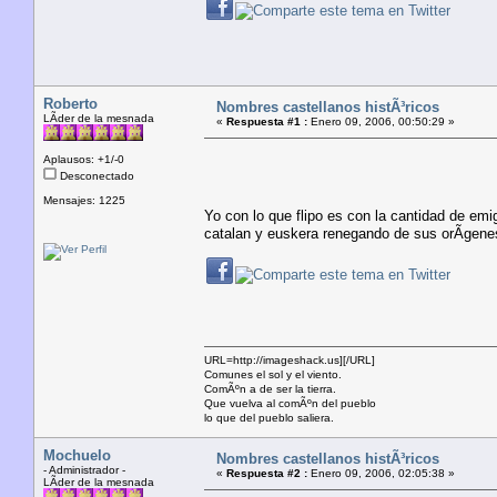
Roberto
Nombres castellanos histÃ³ricos
LÃ­der de la mesnada
«
Respuesta #1 :
Enero 09, 2006, 00:50:29 »
Aplausos: +1/-0
Desconectado
Mensajes: 1225
Yo con lo que flipo es con la cantidad de em
catalan y euskera renegando de sus orÃ­genes
URL=http://imageshack.us]
[/URL]
Comunes el sol y el viento.
ComÃºn a de ser la tierra.
Que vuelva al comÃºn del pueblo
lo que del pueblo saliera.
Mochuelo
Nombres castellanos histÃ³ricos
- Administrador -
«
Respuesta #2 :
Enero 09, 2006, 02:05:38 »
LÃ­der de la mesnada