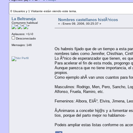
Autor
Tema: Nombres castellanos histÃ³ricos (Leído 75
0 Usuarios y 1 Visitante están viendo este tema.
La Beltraneja
Nombres castellanos histÃ³ricos
Comunero habitual
«
:
Enero 09, 2006, 00:25:37 »
Aplausos: +1/-0
Desconectado
Mensajes: 146
Os habreis fijado que de un tiempo a esta pa
nombres tales como Jennifer, Chisthian, Cinth
Lo Ãºnico de esperanzador que tienen, es qu
Para acelerar el fin de esta moda, progongo 
Aunque parezca que no tiene importancia, el
propios.
Como ejemplo ahÃ­ van unos cuantos para fo
Masculinos: Rodrigo, Men, Pero, Sancho, Lop
Alfonso, Fruela, Ramiro, etc.
Femeninos: Albora, EilÃ³, Elvira, Jimena, Leo
Â¡Animaros a concebir hij@s y a fomentar es
tios, porque del parto mejor no hablamos-
Podeis ampliar estas listas conforme os acor