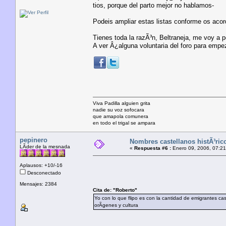
tios, porque del parto mejor no hablamos-
Podeis ampliar estas listas conforme os acor
Tienes toda la razÃ³n, Beltraneja, me voy a 
A ver Â¿alguna voluntaria del foro para empeza
Viva Padilla alguien grita
nadie su voz sofocara
que amapola comunera
en todo el trigal se ampara
pepinero
Nombres castellanos histÃ³ric
LÃ­der de la mesnada
«
Respuesta #6 :
Enero 09, 2006, 07:21
Aplausos: +10/-16
Desconectado
Mensajes: 2384
Cita de: "Roberto"
Yo con lo que flipo es con la cantidad de emigrantes c
orÃ­genes y cultura