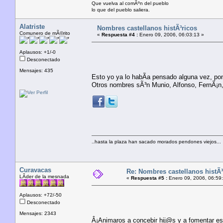
Que vuelva al comÃºn del pueblo
lo que del pueblo saliera.
Alatriste
Nombres castellanos histÃ³ricos
Comunero de mÃ©rito
«
Respuesta #4 :
Enero 09, 2006, 06:03:13 »
Aplausos: +1/-0
Desconectado
Mensajes: 435
Esto yo ya lo habÃ­a pensado alguna vez, pon
Otros nombres sÃ³n Munio, Alfonso, FernÃ¡n
..hasta la plaza han sacado morados pendones viejos...
Curavacas
Re: Nombres castellanos histÃ³
LÃ­der de la mesnada
«
Respuesta #5 :
Enero 09, 2006, 06:59
Aplausos: +72/-50
Desconectado
Mensajes: 2343
Â¡Animaros a concebir hij@s y a fomentar es