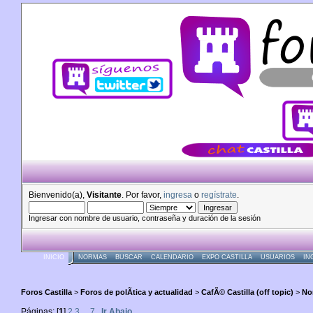
Bienvenido(a),
Visitante
. Por favor,
ingresa
o
regístrate
.
Ingresar con nombre de usuario, contraseña y duración de la sesión
INICIO
NORMAS
BUSCAR
CALENDARIO
EXPO CASTILLA
USUARIOS
IN
Foros Castilla
>
Foros de polÃ­tica y actualidad
>
CafÃ© Castilla (off topic)
>
No
Páginas: [
1
]
2
3
...
7
Ir Abajo