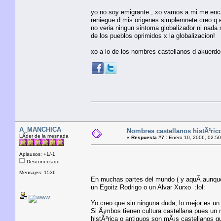
yo no soy emigrante , xo vamos a mi me encan
reniegue d mis origenes simplemnete creo q 
no veria ningun sintoma globalizador ni nada
de los pueblos oprimidos x la globalizacion!
xo a lo de los nombres castellanos d akuerdo
A_MANCHICA
Nombres castellanos histÃ³ric
LÃ­der de la mesnada
«
Respuesta #7 :
Enero 10, 2006, 02:50
Aplausos: +1/-1
Desconectado
Mensajes: 1536
En muchas partes del mundo ( y aquÃ­ aunque
un Egoitz Rodrigo o un Alvar Xurxo :lol:
Yo creo que sin ninguna duda, lo mejor es un 
Si Ã¡mbos tienen cultura castellana pues un
histÃ³rica o antiguos son mÃ¡s castellanos q