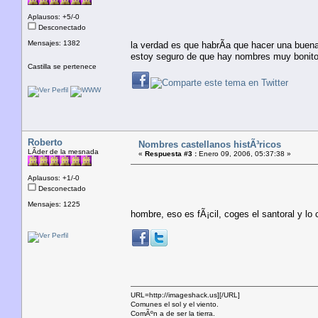
Aplausos: +5/-0
Desconectado
Mensajes: 1382
la verdad es que habrÃ­a que hacer una buena
estoy seguro de que hay nombres muy bonito
Castilla se pertenece
Roberto
Nombres castellanos histÃ³ricos
LÃ­der de la mesnada
«
Respuesta #3 :
Enero 09, 2006, 05:37:38 »
Aplausos: +1/-0
Desconectado
Mensajes: 1225
hombre, eso es fÃ¡cil, coges el santoral y lo 
URL=http://imageshack.us]
[/URL]
Comunes el sol y el viento.
ComÃºn a de ser la tierra.