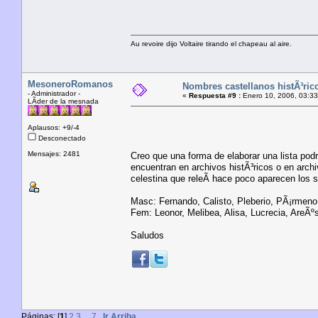
Au revoire dijo Voltaire tirando el chapeau al aire.
MesoneroRomanos
Nombres castellanos histÃ³ric
- Administrador -
«
Respuesta #9 :
Enero 10, 2006, 03:33
LÃ­der de la mesnada
Aplausos: +9/-4
Desconectado
Mensajes: 2481
Creo que una forma de elaborar una lista podr
encuentran en archivos histÃ³ricos o en arch
celestina que releÃ­ hace poco aparecen los s
Masc: Fernando, Calisto, Pleberio, PÃ¡rmeno,
Fem: Leonor, Melibea, Alisa, Lucrecia, AreÃºs
Saludos
Páginas: [
1
]
2
3
...
7
Ir Arriba