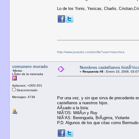
Lo de los Yonis, Yesicas, Charlis, Cristian,Cr
http://www.youtube.com/profile?user=manchica
comunero morado
Nombres castellanos histÃ³ric
-Mesta-
«
Respuesta #8 :
Enero 10, 2006, 03:07
LÃ­der de la mesnada
Aplausos: +265/-201
Desconectado
Mensajes: 4738
Por una vez, y sin que sirva de precedente
castellanos a nuestros hijos.
AÃ±ado a la lista:
NIÃ‘OS: MillÃ¡n y Ruy
NIÃ‘AS: Berenguela, BrÃ¡gima, Violante
P.D. Algunos de los que citas como Bermudo o