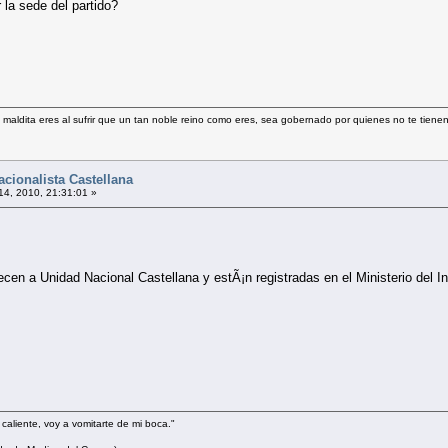
 la sede del partido?
y maldita eres al sufrir que un tan noble reino como eres, sea gobernado por quienes no te tien
cionalista Castellana
 14, 2010, 21:31:01 »
ecen a Unidad Nacional Castellana y estÃ¡n registradas en el Ministerio del In
i caliente, voy a vomitarte de mi boca."