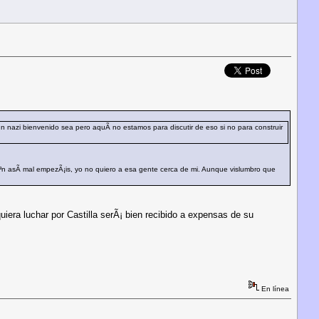
un nazi bienvenido sea pero aquÃ­ no estamos para discutir de eso si no para construir
³n asÃ­ mal empezÃ¡is, yo no quiero a esa gente cerca de mi. Aunque vislumbro que
iera luchar por Castilla serÃ¡ bien recibido a expensas de su
En línea