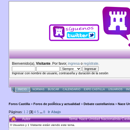
Bienvenido(a),
Visitante
. Por favor,
ingresa
o
regístrate
.
Ingresar con nombre de usuario, contraseña y duración de la sesión
INICIO
NORMAS
BUSCAR
CALENDARIO
EXPO CASTILLA
USUARIOS
IN
Foros Castilla
>
Foros de polÃ­tica y actualidad
>
Debate castellanista
>
Nace Un
Páginas:
1
2
[
3
]
4
5
...
8
Ir Abajo
Autor
Tema: Nace Unidad Nacionalista Cast
0 Usuarios y 1 Visitante están viendo este tema.