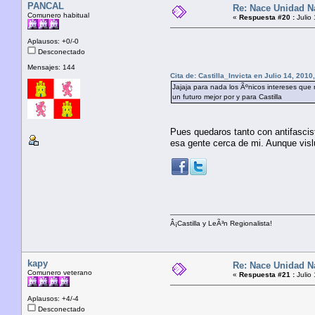
PANCAL
Re: Nace Unidad Na
Comunero habitual
«
Respuesta #20 :
Julio
Aplausos: +0/-0
Desconectado
Mensajes: 144
Cita de: Castilla_Invicta en Julio 14, 2010
Jajaja para nada los Ãºnicos intereses que 
un futuro mejor por y para Castilla
Pues quedaros tanto con antifascis
esa gente cerca de mi. Aunque visl
Â¡Castilla y LeÃ³n Regionalista!
kapy
Re: Nace Unidad Na
Comunero veterano
«
Respuesta #21 :
Julio
Aplausos: +4/-4
Desconectado