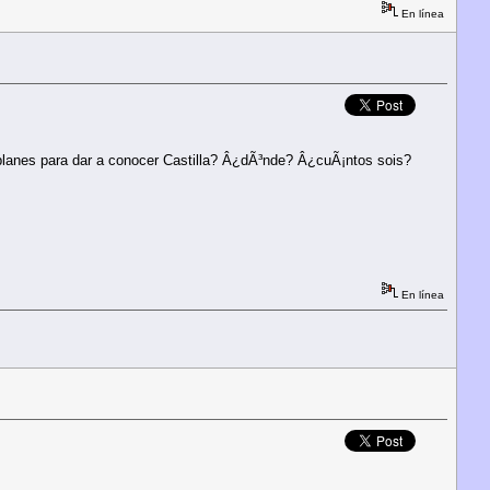
En línea
 planes para dar a conocer Castilla? Â¿dÃ³nde? Â¿cuÃ¡ntos sois?
En línea