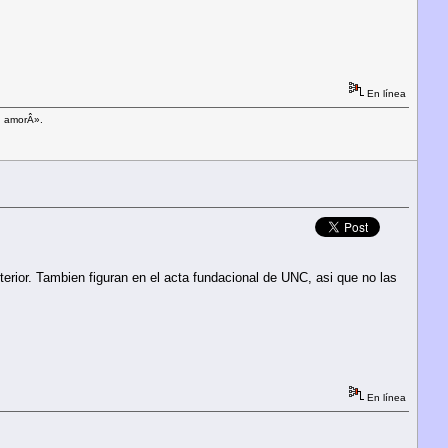
En línea
en amorÂ».
terior. Tambien figuran en el acta fundacional de UNC, asi que no las
En línea