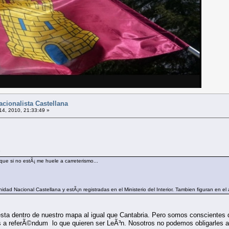
cionalista Castellana
 14, 2010, 21:33:49 »
7
e si no estÃ¡ me huele a carreterismo...
idad Nacional Castellana y estÃ¡n registradas en el Ministerio del Interior. Tambien figuran en e
sta dentro de nuestro mapa al igual que Cantabria. Pero somos conscientes de 
os a referÃ©ndum lo que quieren ser LeÃ³n. Nosotros no podemos obligarles a 