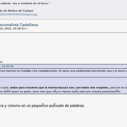
i caliente, voy a vomitarte de mi boca."
cudo de Medina del Campo)
72020118209302020signo.jpg
cionalista Castellana
 14, 2010, 16:38:51 »
30
0, 15:25:49
nos mueven es Castilla y los castellanos/as. Si viene una antifascista bienvenido sea y si viene 
o nazis,
todos para vosotros que la misma basura son, con todos mis respetos,
pero en mi op
o dirÃ© quien es quien, pero creo que mÃ¡s o menos estÃ¡ claro por vuestra presentaciÃ³n.
cia y cinismo en un pequeÃ±o puÃ±ado de palabras.