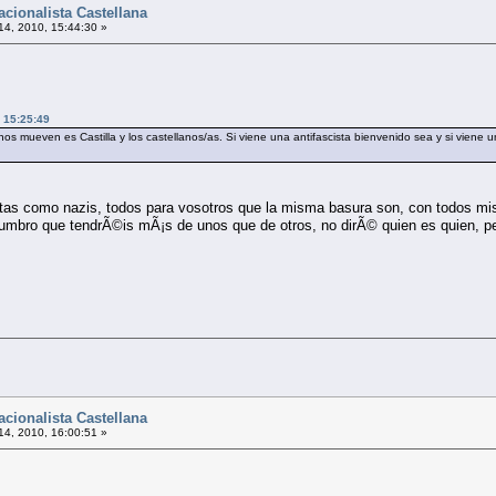
cionalista Castellana
 14, 2010, 15:44:30 »
, 15:25:49
nos mueven es Castilla y los castellanos/as. Si viene una antifascista bienvenido sea y si viene 
tas como nazis, todos para vosotros que la misma basura son, con todos mis
umbro que tendrÃ©is mÃ¡s de unos que de otros, no dirÃ© quien es quien, pe
cionalista Castellana
 14, 2010, 16:00:51 »