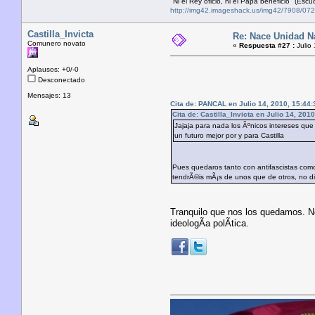
"Ni el Rey oficio, ni el Papa beneficio" (Es
http://img42.imageshack.us/img42/7908/0
Castilla_Invicta
Re: Nace Unidad Na
Comunero novato
«
Respuesta #27 :
Julio 
Aplausos: +0/-0
Desconectado
Mensajes: 13
Cita de: PANCAL en Julio 14, 2010, 15:44:
Cita de: Castilla_Invicta en Julio 14, 201
Jajaja para nada los Ãºnicos intereses que 
un futuro mejor por y para Castilla
Pues quedaros tanto con antifascistas como
tendrÃ©is mÃ¡s de unos que de otros, no di
Tranquilo que nos los quedamos. Nos
ideologÃ­a polÃ­tica.