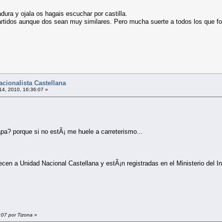
ura y ojala os hagais escuchar por castilla.
partidos aunque dos sean muy similares. Pero mucha suerte a todos los que fo
cionalista Castellana
 14, 2010, 16:36:07 »
a? porque si no estÃ¡ me huele a carreterismo...
ecen a Unidad Nacional Castellana y estÃ¡n registradas en el Ministerio del In
2:07 por Tizona
»