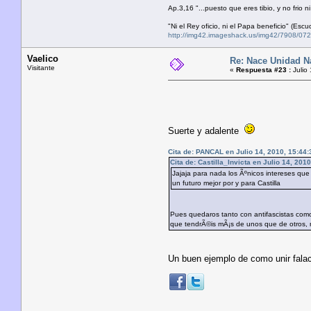
Ap.3,16 "...puesto que eres tibio, y no frio n
"Ni el Rey oficio, ni el Papa beneficio" (Es
http://img42.imageshack.us/img42/7908/0
Vaelico
Re: Nace Unidad Na
Visitante
«
Respuesta #23 :
Julio
Suerte y adalente
Cita de: PANCAL en Julio 14, 2010, 15:44:
Cita de: Castilla_Invicta en Julio 14, 201
Jajaja para nada los Ãºnicos intereses que 
un futuro mejor por y para Castilla
Pues quedaros tanto con antifascistas com
que tendrÃ©is mÃ¡s de unos que de otros, n
Un buen ejemplo de como unir fala