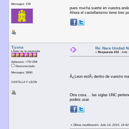
Mensajes: 158
pues mucha suerte en vuestra andad
Ahora el castellanismo tiene tres 
Tizona
Re: Nace Unidad Na
LÃ­der de la mesnada
«
Respuesta #22 :
Julio
Aplausos: +75/-268
Desconectado
Mensajes: 3890
Â¿Leon estÃ¡ dentro de vuestro map
CASTILLA Y LEON
Otra cosa.... las siglas UNC perten
podeis usar.
«
Última modificación: Julio 14, 2010, 16:4