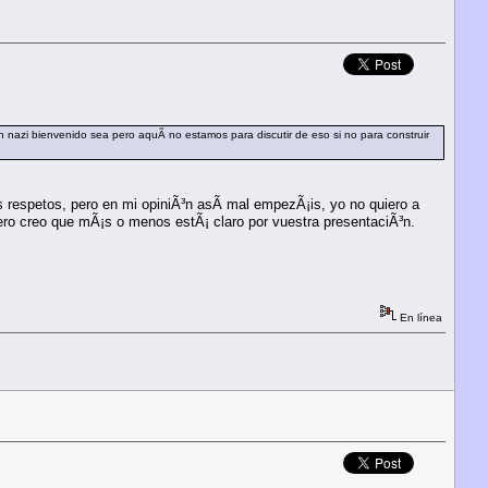
un nazi bienvenido sea pero aquÃ­ no estamos para discutir de eso si no para construir
 respetos, pero en mi opiniÃ³n asÃ­ mal empezÃ¡is, yo no quiero a
ro creo que mÃ¡s o menos estÃ¡ claro por vuestra presentaciÃ³n.
En línea