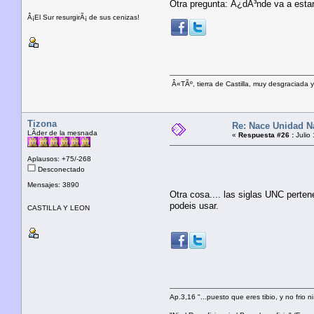
Otra pregunta: Â¿dÃ³nde va a estar
Â¡El Sur resurgirÃ¡ de sus cenizas!
Â«TÃº, tierra de Castilla, muy desgraciada 
Tizona
Re: Nace Unidad Na
LÃ­der de la mesnada
«
Respuesta #26 :
Julio
Aplausos: +75/-268
Desconectado
Mensajes: 3890
Otra cosa.... las siglas UNC perten
podeis usar.
CASTILLA Y LEON
Ap.3,16 "...puesto que eres tibio, y no frio n