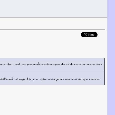
un nazi bienvenido sea pero aquÃ­ no estamos para discutir de eso si no para construir
iniÃ³n asÃ­ mal empezÃ¡is, yo no quiero a esa gente cerca de mi. Aunque vislumbro