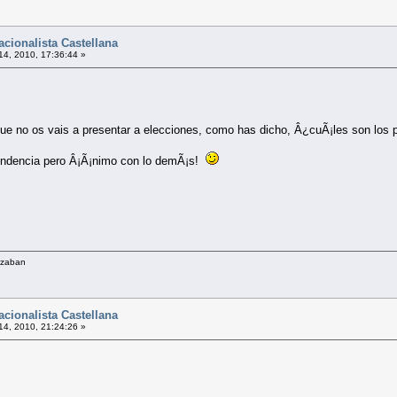
cionalista Castellana
 14, 2010, 17:36:44 »
ue no os vais a presentar a elecciones, como has dicho, Â¿cuÃ¡les son los
pendencia pero Â¡Ã¡nimo con lo demÃ¡s!
orzaban
cionalista Castellana
 14, 2010, 21:24:26 »