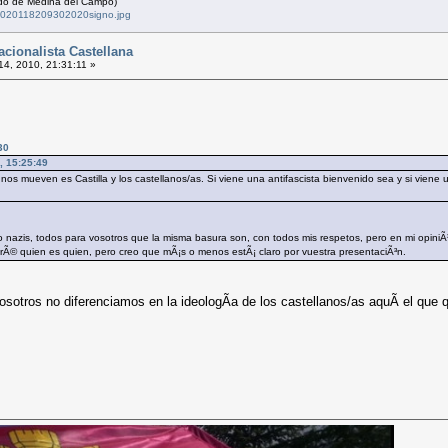
cudo de Medina del Campo)
72020118209302020signo.jpg
cionalista Castellana
14, 2010, 21:31:11 »
30
0, 15:25:49
nos mueven es Castilla y los castellanos/as. Si viene una antifascista bienvenido sea y si viene 
 nazis, todos para vosotros que la misma basura son, con todos mis respetos, pero en mi opiniÃ
rÃ© quien es quien, pero creo que mÃ¡s o menos estÃ¡ claro por vuestra presentaciÃ³n.
otros no diferenciamos en la ideologÃ­a de los castellanos/as aquÃ­ el que qu