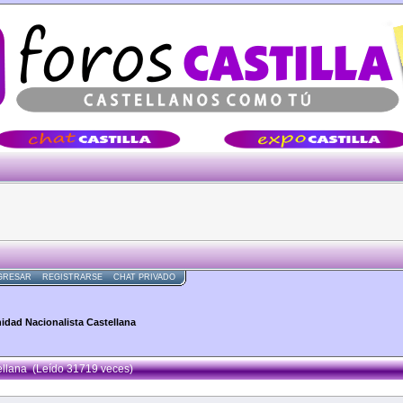
Â·Â·Â·
GRESAR
REGISTRARSE
CHAT PRIVADO
idad Nacionalista Castellana
ellana (Leído 31719 veces)