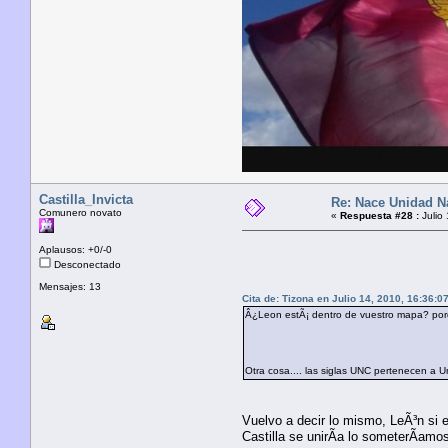
Castilla_Invicta
Re: Nace Unidad Na
Comunero novato
«
Respuesta #28 :
Julio
Aplausos: +0/-0
Desconectado
Mensajes: 13
Cita de: Tizona en Julio 14, 2010, 16:36:0
Â¿Leon estÃ¡ dentro de vuestro mapa? porqu
Otra cosa.... las siglas UNC pertenecen a Un
Vuelvo a decir lo mismo, LeÃ³n si e
Castilla se unirÃ­a lo someterÃ­am