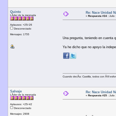
Quinto
Re: Nace Unidad Na
LÃ­der de la mesnada
«
Respuesta #24 :
Julio
Aplausos: +25/-26
Desconectado
Mensajes: 1755
Una pregunta, teniendo en cuenta q
Ya he dicho que no apoyo la inde
Cuando decÃ­a: Castilla, todos con Ã©l esf
Salvaje
Re: Nace Unidad Na
LÃ­der de la mesnada
«
Respuesta #25 :
Julio
Aplausos: +25/-42
Desconectado
Mensajes: 2908