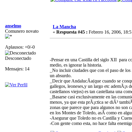
anselmo
La Mancha
Comunero novato
«
Respuesta #45 :
Febrero 16, 2006, 18:5
Aplausos: +0/-0
Desconectado
-Pensar en una Castilla del siglo XII para 
medio, es ignorar la historia.
Mensajes: 14
_No incluir ciudades que con el paso de los
un absurdo.
_Decir que AndalucÃ­a(que cuando se conqui
gallegos, leoneses,y un largo etc ademÃ¡s d
castellanos viejos) es tan castellana una com
_Basarse casi exclusivamente en las comunida
menos, ya que esta prÃ¡ctica se diÃ³ tambiÃ
zonas que parece que para algunos no son ca
en los Montes de Toledo, asÃ­ como en alg
-Asegurar que Toledo no es Castilla y Cuenca
-Con gente como esta, no hace falta enemigos