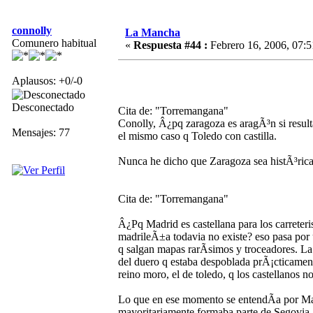
connolly
La Mancha
Comunero habitual
«
Respuesta #44 :
Febrero 16, 2006, 07:5
Aplausos: +0/-0
Desconectado
Cita de: "Torremangana"
Conolly, Â¿pq zaragoza es aragÃ³n si result
Mensajes: 77
el mismo caso q Toledo con castilla.
Nunca he dicho que Zaragoza sea histÃ³rica
Cita de: "Torremangana"
Â¿Pq Madrid es castellana para los carreter
madrileÃ±a todavia no existe? eso pasa por u
q salgan mapas rarÃ­simos y troceadores. L
del duero q estaba despoblada prÃ¡cticamente
reino moro, el de toledo, q los castellanos n
Lo que en ese momento se entendÃ­a por Mage
mayoritariamente formaba parte de Segovia.