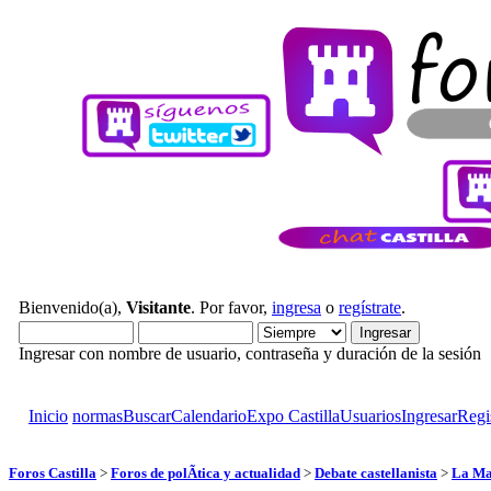
Bienvenido(a),
Visitante
. Por favor,
ingresa
o
regístrate
.
Ingresar con nombre de usuario, contraseña y duración de la sesión
Inicio
normas
Buscar
Calendario
Expo Castilla
Usuarios
Ingresar
Regi
Foros Castilla
>
Foros de polÃ­tica y actualidad
>
Debate castellanista
>
La M