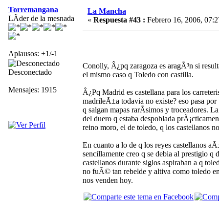
Torremangana
La Mancha
LÃ­der de la mesnada
«
Respuesta #43 :
Febrero 16, 2006, 07:2
Aplausos: +1/-1
Conolly, Â¿pq zaragoza es aragÃ³n si result
Desconectado
el mismo caso q Toledo con castilla.
Mensajes: 1915
Â¿Pq Madrid es castellana para los carreter
madrileÃ±a todavia no existe? eso pasa por u
q salgan mapas rarÃ­simos y troceadores. L
del duero q estaba despoblada prÃ¡cticamente
reino moro, el de toledo, q los castellanos n
En cuanto a lo de q los reyes castellanos aÃ
sencillamente creo q se debia al prestigio q 
castellanos durante siglos aspiraban a q tole
no fuÃ© tan rebelde y altiva como toledo e
nos venden hoy.