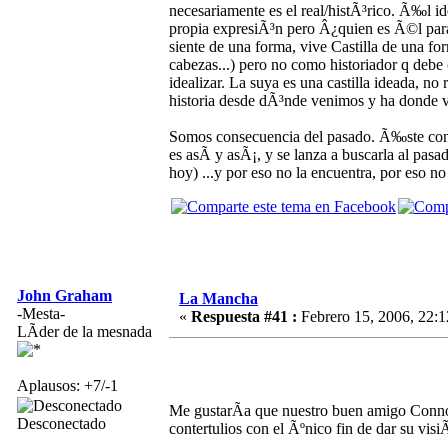
necesariamente es el real/histÃ³rico. Ã‰l id
propia expresiÃ³n pero Â¿quien es Ã©l para
siente de una forma, vive Castilla de una for
cabezas...) pero no como historiador q debe
idealizar. La suya es una castilla ideada, no 
historia desde dÃ³nde venimos y ha donde 
Somos consecuencia del pasado. Ã‰ste condic
es asÃ­ y asÃ¡, y se lanza a buscarla al pasa
hoy) ...y por eso no la encuentra, por eso no
John Graham
La Mancha
-Mesta-
«
Respuesta #41 :
Febrero 15, 2006, 22:1
LÃ­der de la mesnada
Aplausos: +7/-1
Me gustarÃ­a que nuestro buen amigo Connoly
Desconectado
contertulios con el Ãºnico fin de dar su visi