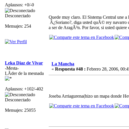
Aplausos: +0/-0
Desconectado
Quede muy claro. El Sistema Central une a l
Â¿Soriano?, diga usted quÃ© rey navarro c
Mensajes: 254
a ser de AragÃ³n. Por favor, si usted quiere c
Leka Diaz de Vivar
La Mancha
-Mesta-
«
Respuesta #48 :
Febrero 28, 2006, 00:4
LÃ­der de la mesnada
Aplausos: +102/-402
Joseba Arriagurena(hizo un mapa donde Heus
Desconectado
Mensajes: 25055