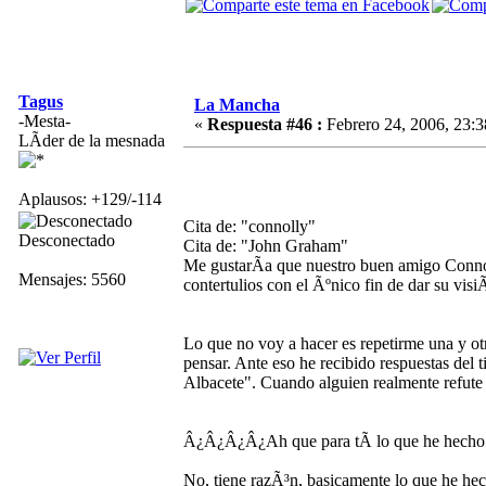
Tagus
La Mancha
-Mesta-
«
Respuesta #46 :
Febrero 24, 2006, 23:3
LÃ­der de la mesnada
Aplausos: +129/-114
Cita de: "connolly"
Desconectado
Cita de: "John Graham"
Me gustarÃ­a que nuestro buen amigo Connoly
Mensajes: 5560
contertulios con el Ãºnico fin de dar su visi
Lo que no voy a hacer es repetirme una y o
pensar. Ante eso he recibido respuestas del 
Albacete". Cuando alguien realmente refute
Â¿Â¿Â¿Â¿Ah que para tÃ­ lo que he hecho n
No, tiene razÃ³n, basicamente lo que h