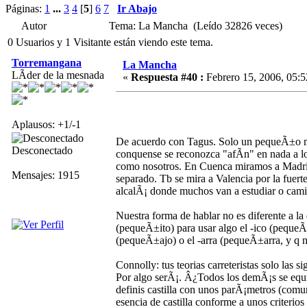
Páginas:
1
...
3
4
[
5
]
6
7
Ir Abajo
Autor
Tema: La Mancha (Leído 32826 veces)
0 Usuarios y 1 Visitante están viendo este tema.
Torremangana
La Mancha
LÃ­der de la mesnada
«
Respuesta #40 :
Febrero 15, 2006, 05:5
Aplausos: +1/-1
De acuerdo con Tagus. Solo un pequeÃ±o ma
Desconectado
conquense se reconozca "afÃ­n" en nada a lo
como nosotros. En Cuenca miramos a Madrid
Mensajes: 1915
separado. Tb se mira a Valencia por la fuert
alcalÃ¡ donde muchos van a estudiar o cami
Nuestra forma de hablar no es diferente a l
(pequeÃ±ito) para usar algo el -ico (peque
(pequeÃ±ajo) o el -arra (pequeÃ±arra, y q n
Connolly: tus teorias carreteristas solo las s
Por algo serÃ¡. Â¿Todos los demÃ¡s se equi
definis castilla con unos parÃ¡metros (comuni
esencia de castilla conforme a unos criterios