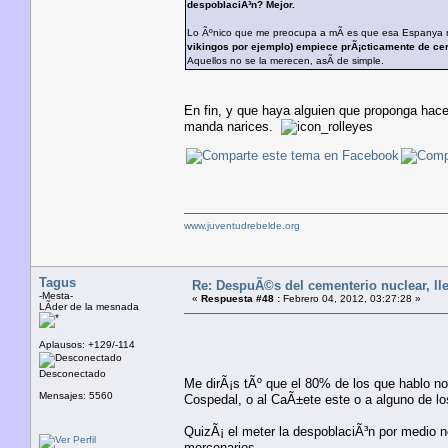
despoblaciÃ³n? Mejor.
Lo Ãºnico que me preocupa a mÃ­ es que esa Espanya 
vikingos por ejemplo) empiece prÃ¡cticamente de ce
Aquellos no se la merecen, asÃ­ de simple.
En fin, y que haya alguien que proponga hace
manda narices.
www.juventudrebelde.org
Tagus
Re: DespuÃ©s del cementerio nuclear, lle
-Mesta-
«
Respuesta #48 :
Febrero 04, 2012, 03:27:28 »
LÃ­der de la mesnada
Aplausos: +129/-114
Desconectado
Me dirÃ¡s tÃº que el 80% de los que hablo no 
Mensajes: 5560
Cospedal, o al CaÃ±ete este o a alguno de lo
QuizÃ¡ el meter la despoblaciÃ³n por medio n
mercenarios.