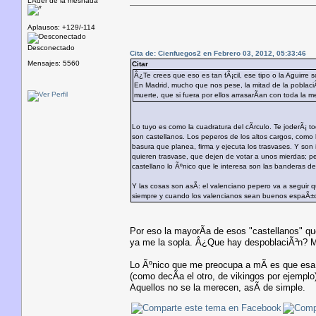
LÃ­der de la mesnada
Aplausos: +129/-114
Desconectado
Cita de: Cienfuegos2 en Febrero 03, 2012, 05:33:46
Mensajes: 5560
Citar
Â¿Te crees que eso es tan fÃ¡cil, ese tipo o la Aguirre
En Madrid, mucho que nos pese, la mitad de la poblaciÃ
muerte, que si fuera por ellos arrasarÃ­an con toda la 
Lo tuyo es como la cuadratura del cÃ­rculo. Te joderÃ¡ t
son castellanos. Los peperos de los altos cargos, como 
basura que planea, firma y ejecuta los trasvases. Y son
quieren trasvase, que dejen de votar a unos mierdas; pero
castellano lo Ãºnico que le interesa son las banderas de 
Y las cosas son asÃ­: el valenciano pepero va a seguir
siempre y cuando los valencianos sean buenos espaÃ±ole
Por eso la mayorÃ­a de esos "castellanos" qu
ya me la sopla. Â¿Que hay despoblaciÃ³n? M
Lo Ãºnico que me preocupa a mÃ­ es que esa
(como decÃ­a el otro, de vikingos por ejempl
Aquellos no se la merecen, asÃ­ de simple.