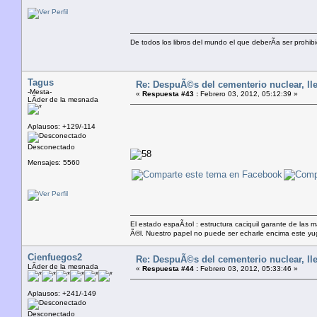
De todos los libros del mundo el que deberÃ­a ser prohibi
Tagus
Re: DespuÃ©s del cementerio nuclear, lle
-Mesta-
«
Respuesta #43 :
Febrero 03, 2012, 05:12:39 »
LÃ­der de la mesnada
Aplausos: +129/-114
Desconectado
Mensajes: 5560
El estado espaÃ±ol : estructura caciquil garante de las 
Ã©l. Nuestro papel no puede ser echarle encima este yugo
Cienfuegos2
Re: DespuÃ©s del cementerio nuclear, lle
LÃ­der de la mesnada
«
Respuesta #44 :
Febrero 03, 2012, 05:33:46 »
Aplausos: +241/-149
Desconectado