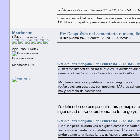
«
Última modificación: Febrero 03, 2012, 16:02:54 por 
El estado espaÃ±ol : estructura caciquil garante de las 
Ã©l. Nuestro papel no puede ser echarle encima este yugo
Matritense
Re: DespuÃ©s del cementerio nuclear, lle
LÃ­der de la mesnada
«
Respuesta #46 :
Febrero 03, 2012, 20:52:06 »
Aplausos: +149/-79
Desconectado
Cita de: Torremangana II en Febrero 03, 2012, 03:20:5
Mensajes: 1830
A mi si me ofrecen un trasvase que es un atentado contr
derechos lo rechazo por coherencia internacionalista
Matritense, ese es el problema que os vengo criticando, 
recÃ­procos con vosotros, con nosotros. TÃº eres coherent
mÃ­ y del resto de castellanos.
Yo defiendo eso porque entre mis principios 
ingenuidad o risa el problema no lo tengo yo,
Cita de: Torremangana II en Febrero 03, 2012, 03:20:5
Ellos, los peris, cuando ven a alguien como los incautos 
son exclusivamente nacionalistas mientras tÃº eres inter
profundamente anticastellanos, quÃ­tales el anticastell