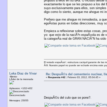
propuso a ellos en su dÃ­a. O incluso desde
exactamente lo que se les propuso a los del 
suyo exclusivamente para ellos, son simples
digo como lo siento, aunque me ahogue mi i
Prefiero que me ahogue mi inmodestia, a que 
egoÃ­stas puros en todas direcciones, muy so
Empieza a reflexionar sobre estas cosas, pr
yo: que esto de la naciÃ³n espaÃ±ola es de v
la categorÃ­a real de GRAN NACIÃ“N ha sido C
El estado espaÃ±ol : estructura caciquil garante de las 
Ã©l. Nuestro papel no puede ser echarle encima este yugo
Leka Diaz de Vivar
Re: DespuÃ©s del cementerio nuclear, lle
-Mesta-
«
Respuesta #42 :
Febrero 03, 2012, 05:04:45 »
LÃ­der de la mesnada
Aplausos: +102/-402
Desconectado
DespuÃ©s del culo que se pone?.
Mensajes: 25055