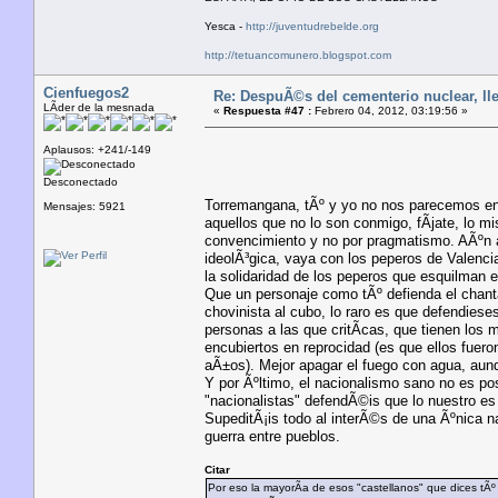
Yesca -
http://juventudrebelde.org
http://tetuancomunero.blogspot.com
Cienfuegos2
Re: DespuÃ©s del cementerio nuclear, lle
LÃ­der de la mesnada
«
Respuesta #47 :
Febrero 04, 2012, 03:19:56 »
Aplausos: +241/-149
Desconectado
Torremangana, tÃº y yo no nos parecemos en n
Mensajes: 5921
aquellos que no lo son conmigo, fÃ­jate, lo mi
convencimiento y no por pragmatismo. AÃºn a
ideolÃ³gica, vaya con los peperos de Valenci
la solidaridad de los peperos que esquilman e
Que un personaje como tÃº defienda el chanta
chovinista al cubo, lo raro es que defendiese
personas a las que critÃ­cas, que tienen los
encubiertos en reprocidad (es que ellos fuer
aÃ±os). Mejor apagar el fuego con agua, aun
Y por Ãºltimo, el nacionalismo sano no es po
"nacionalistas" defendÃ©is que lo nuestro es
SupeditÃ¡is todo al interÃ©s de una Ãºnica na
guerra entre pueblos.
Citar
Por eso la mayorÃ­a de esos "castellanos" que dices tÃ