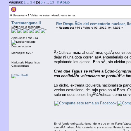
Páginas:
1
...
3
4
[
5
]
6
7
...
13
Ir Abajo
Autor
Tema: DespuÃ©s del cementerio nuclear, llega 
0 Usuarios y 1 Visitante están viendo este tema.
Torremangana II
Re: DespuÃ©s del cementerio nuclear, lle
LÃ­der de la mesnada
«
Respuesta #40 :
Febrero 03, 2012, 04:42:01 »
Aplausos: +75/-314
Desconectado
Â¿Cultivar maiz ahora? mira, ojalÃ¡ convirt
Mensajes: 5707
dejar ni una gota correr, asÃ­ entenderiais de
explotando los ajenos. Eso sÃ­, sin olvidar po
Nationale Hispanicus
Castellanicus
Creo que Tagus se refiere a Equo-CompromÃ
esa coaliciÃ³n valenciana se postulÃ³ a fav
Lo dicho, extrema izquierda nacionalista panc
vecino castellano, del tajo pero no al Ebro.
solo en cuestiones lingÃ¼Ã­sticas como se ve
En el fondo del catalanismo, de lo que en mi PaÃ­s Vasco 
aversiÃ³n al espÃ­ritu castellano y a sus manifestacione