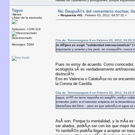
Hablad de castellanos y portugueses, porque espaÃ±ol
Tagus
Re: DespuÃ©s del cementerio nuclear, lle
-Mesta-
«
Respuesta #41 :
Febrero 03, 2012, 04:57:32 »
LÃ­der de la mesnada
Aplausos: +129/-114
Desconectado
Cita de: Torremangana II en Febrero 03, 2012, 04:08:2
Mensajes: 5560
lo ilÃ³gico es exigir "solidaridad internacionalista"
Es
importante y anterior y los peris, sin excepciÃ³n, nunca l
Pues no estoy de acuerdo. Como conocedor, co
ecologista sÃ­ es verdaderamente antitrasvas
distinciÃ³n.
Eso en Valencia o CataluÃ±a no se encuentra
la Corona de Castilla.
Cita de: Torremangana II en Febrero 03, 2012, 04:22:0
tagus, el PP no tiene mayorÃ­a en aragÃ³n, estÃ¡n cojid
entender. joder, si el trasvase empieza en la desemboca
ribereÃ±os del Ebro... pero es que ademÃ¡s el agua va 
AsÃ­ son. Porque tu mentalidad, y la mÃ­a es
ser aliados, podrÃ¡n ser con los que mejor l
Yo tambiÃ©n podrÃ­a llegar a aceptar un tras