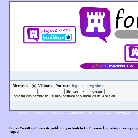
Bienvenido(a),
Visitante
. Por favor,
ingresa
o
regístrate
.
Ingresar con nombre de usuario, contraseña y duración de la sesión
INICIO
NORMAS
BUSCAR
CALENDARIO
EXPO CASTILLA
USUARIOS
IN
Foros Castilla
>
Foros de polÃ­tica y actualidad
>
EconomÃ­a, trabajadores y em
Tajo 2