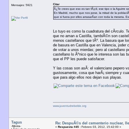
Citar
Mensajes: 5921
Â¿Te crees que eso es tan fÃ¡cil, ese tipo o la Aguirre 
En Madrid, mucho que nos pese, la mitad de la poblaciÃ³
que si fuera por ellos arrasarÃ­an con toda la meseta. E
Lo tuyo es como la cuadratura del cÃ­rculo. T
que no aman a Castilla, tambiÃ©n son castel
menos castellanos que tÃº. La basura que los 
de basura en Castilla que en Valencia, joder
de votar a unos mierdas; pero al castellano po
castellano lo Ãºnico que le interesa son las 
que el PP les puede satisfacer.
Y las cosas son asÃ­: el valenciano pepero v
gustosamente, cosa que harÃ¡ siempre y cuan
que para algo ellos nos dejan sus playas.
www.juventudrebelde.org
Tagus
Re: DespuÃ©s del cementerio nuclear, lle
-Mesta-
«
Respuesta #45 :
Febrero 03, 2012, 15:42:00 »