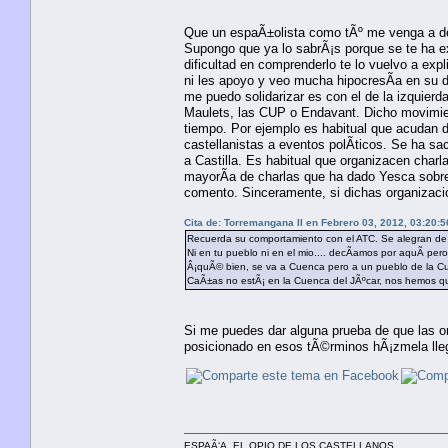
Que un espaÃ±olista como tÃº me venga a dec
Supongo que ya lo sabrÃ¡s porque se te ha ex
dificultad en comprenderlo te lo vuelvo a exp
ni les apoyo y veo mucha hipocresÃ­a en su d
me puedo solidarizar es con el de la izquier
Maulets, las CUP o Endavant. Dicho movimient
tiempo. Por ejemplo es habitual que acudan de
castellanistas a eventos polÃ­ticos. Se ha sa
a Castilla. Es habitual que organizacen charl
mayorÃ­a de charlas que ha dado Yesca sobre 
comento. Sinceramente, si dichas organizacio
Cita de: Torremangana II en Febrero 03, 2012, 03:20:5
Recuerda su comportamiento con el ATC. Se alegran de q
Ni en tu pueblo ni en el mio.... decÃ­amos por aquÃ­ per
Â¡quÃ© bien, se va a Cuenca pero a un pueblo de la Cue
CaÃ±as no estÃ¡ en la Cuenca del JÃºcar, nos hemos qu
Si me puedes dar alguna prueba de que las 
posicionado en esos tÃ©rminos hÃ¡zmela llega
ESPAÃ‘A, EL OPIO DE LOS CASTELLANOS