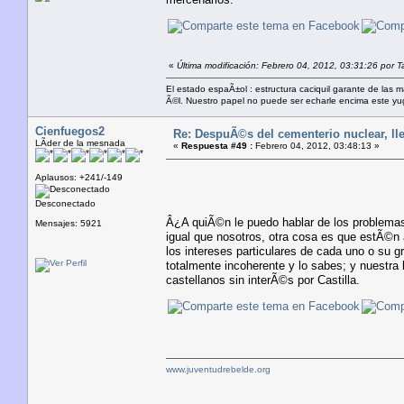
«
Última modificación: Febrero 04, 2012, 03:31:26 por 
El estado espaÃ±ol : estructura caciquil garante de las 
Ã©l. Nuestro papel no puede ser echarle encima este yugo
Cienfuegos2
Re: DespuÃ©s del cementerio nuclear, lle
LÃ­der de la mesnada
«
Respuesta #49 :
Febrero 04, 2012, 03:48:13 »
Aplausos: +241/-149
Desconectado
Â¿A quiÃ©n le puedo hablar de los problema
Mensajes: 5921
igual que nosotros, otra cosa es que estÃ©n a
los intereses particulares de cada uno o su g
totalmente incoherente y lo sabes; y nuestra 
castellanos sin interÃ©s por Castilla.
www.juventudrebelde.org