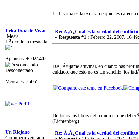
La historia es la excusa de quienes carecen 
Leka Diaz de Vivar
Re: Ã‚Â¿Cual es la verdad del conflict
-Mesta-
«
Respuesta #1 :
Febrero 22, 2007, 16:49
LÃ­der de la mesnada
Aplausos: +102/-402
DÃƒÂ©jame adivinar, en cuanto has profundi
Desconectado
cuidado, que esto no es tan sencillo, los 
Mensajes: 25055
De todos los libros del mundo el que deberÃ­
(Lichtenberg)
Un Riojano
Re: Ã‚Â¿Cual es la verdad del conflict
Comunero veterano
«
Respuesta #2 :
Febrero 22, 2007, 19:09