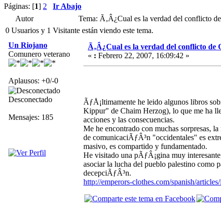
Páginas: [
1
]
2
Ir Abajo
Autor
Tema: Ã‚Â¿Cual es la verdad del conflicto d
0 Usuarios y 1 Visitante están viendo este tema.
Un Riojano
Ã‚Â¿Cual es la verdad del conflicto de
Comunero veterano
«
:
Febrero 22, 2007, 16:09:42 »
Aplausos: +0/-0
Desconectado
ÃƒÅ¡ltimamente he leido algunos libros so
Kippur" de Chaim Herzog), lo que me ha llev
Mensajes: 185
acciones y las consecuencias.
Me he encontrado con muchas sorpresas, la 
de comunicaciÃƒÂ³n "occidentales" es extre
masivo, es compartido y fundamentado.
He visitado una pÃƒÂ¡gina muy interesante, 
asociar la lucha del pueblo palestino como pa
decepciÃƒÂ³n.
http://emperors-clothes.com/spanish/articles/