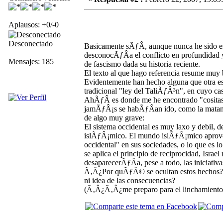
Aplausos: +0/-0
Desconectado
Basicamente sÃƒÂ­, aunque nunca he sido e
desconocÃƒÂ­a el conflicto en profundidad 
Mensajes: 185
de fascismo dada su historia reciente.
El texto al que hago referencia resume mu
Evidentemente han hecho alguna que otra es
tradicional "ley del TaliÃƒÂ³n", en cuyo caso
AhÃƒÂ­ es donde me he encontrado "cositas"
jamÃƒÂ¡s se habÃƒÂ­an ido, como la mata
de algo muy grave:
El sistema occidental es muy laxo y debil,
islÃƒÂ¡mico. El mundo islÃƒÂ¡mico aprovec
occidental" en sus sociedades, o lo que es 
se aplica el principio de reciprocidad, Isra
desaparecerÃƒÂ­a, pese a todo, las iniciati
Ã‚Â¿Por quÃƒÂ© se ocultan estos hechos? 
ni idea de las consecuencias?
(Ã‚Â¿Ã‚Â¿me preparo para el linchamiento