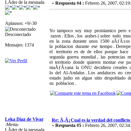
LÃ­der de la mesnada
«
Respuesta #4 :
Febrero 26, 2007, 02:19
Aplausos: +9/-30
Yo tampoco soy muy proislamico pero en l
Desconectado
razon . Ellos , los arabes ( sobre todo m
en la zona durante unos 1500 aÃƒÂ±os s
Mensajes: 1374
la poblacion durante ese tiempo . Derre
el territorio es de de ellos porque ha
segunda guerra mundial , las potencias m
el territorio donde quieren montar ese 
maÃƒÂ±ana la ONU decidiera crearles un
lo del Al-Andalus . Los andaluces no creo
estado judio en algun sitio despoblado
su poblacion .
Leka Diaz de Vivar
Re: Ã‚Â¿Cual es la verdad del conflict
-Mesta-
«
Respuesta #5 :
Febrero 26, 2007, 02:34
LÃ­der de la mesnada