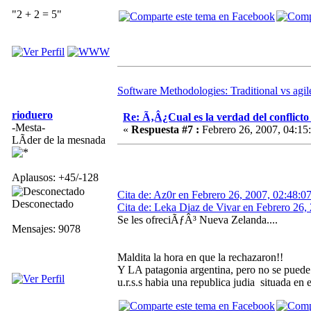
"2 + 2 = 5"
Software Methodologies: Traditional vs agile
rioduero
Re: Ã‚Â¿Cual es la verdad del conflict
-Mesta-
«
Respuesta #7 :
Febrero 26, 2007, 04:15
LÃ­der de la mesnada
Aplausos: +45/-128
Cita de: Az0r en Febrero 26, 2007, 02:48:0
Desconectado
Cita de: Leka Diaz de Vivar en Febrero 26,
Se les ofreciÃƒÂ³ Nueva Zelanda....
Mensajes: 9078
Maldita la hora en que la rechazaron!!
Y LA patagonia argentina, pero no se puede 
u.r.s.s habia una republica judia situada en 