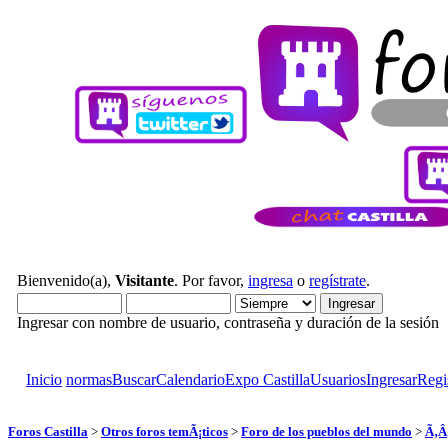
Bienvenido(a),
Visitante
. Por favor,
ingresa
o
regístrate
.
Ingresar con nombre de usuario, contraseña y duración de la sesión
Inicio
normas
Buscar
Calendario
Expo Castilla
Usuarios
Ingresar
Regi
Foros Castilla
>
Otros foros temÃ¡ticos
>
Foro de los pueblos del mundo
>
Ã‚Â