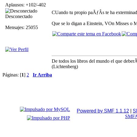
Aplausos: +102/-402
CUando tu propio paÃƒÂ­s te ha exterminado
Desconectado
Que se lo digan a Einstein, VOn Misses o Ma
Mensajes: 25055
De todos los libros del mundo el que deberÃ­
(Lichtenberg)
Páginas: [
1
]
2
Ir Arriba
Powered by SMF 1.1.12
|
S
SMFA