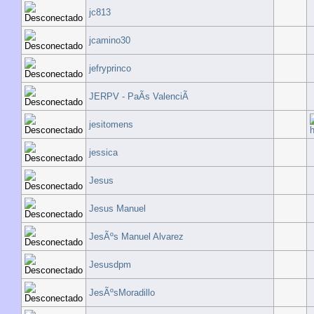
jc813
jcamino30
jefryprinco
JERPV - PaÃ­s ValenciÃ
jesitomens
jessica
Jesus
Jesus Manuel
JesÃºs Manuel Alvarez
Jesusdpm
JesÃºsMoradillo