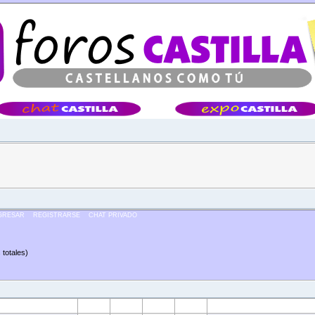
Â·Â·Â·
GRESAR
REGISTRARSE
CHAT PRIVADO
totales)
Web
ICQ
AIM
YIM
MSN
Grupo