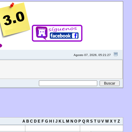
Agosto 07, 2026, 05:21:27
A
B
C
D
E
F
G
H
I
J
K
L
M
N
O
P
Q
R
S
T
U
V
W
X
Y
Z
Fecha de registro
Mensajes