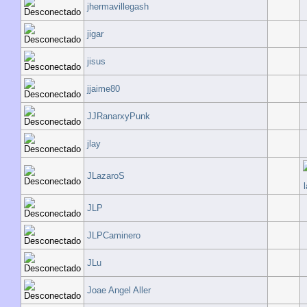
jhermavillegash
jigar
jisus
jjaime80
JJRanarxyPunk
jlay
JLazaroS
JLP
JLPCaminero
JLu
Joae Angel Aller