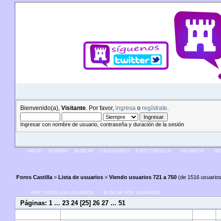
Bienvenido(a),
Visitante
. Por favor,
ingresa
o
regístrate
.
Ingresar con nombre de usuario, contraseña y duración de la sesión
INICIO
NORMAS
BUSCAR
CALENDARIO
EXPO CASTILLA
USUARIOS
IN
Foros Castilla
>
Lista de usuarios
>
Viendo usuarios 721 a 750
(de 1516 usuarios 
VER TODOS LOS USUARIOS
BUSCAR POR USUARIOS
Páginas:
1
...
23
24
[
25
]
26
27
...
51
Estado
Usuario
Email