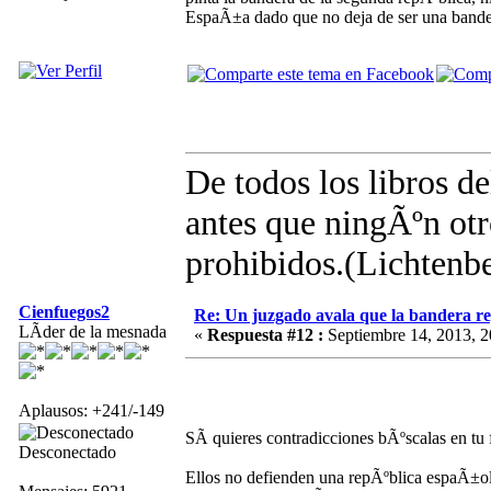
EspaÃ±a dado que no deja de ser una ban
De todos los libros d
antes que ningÃºn otro
prohibidos.(Lichtenb
Cienfuegos2
Re: Un juzgado avala que la bandera r
LÃ­der de la mesnada
«
Respuesta #12 :
Septiembre 14, 2013, 2
Aplausos: +241/-149
SÃ­ quieres contradicciones bÃºscalas en tu
Desconectado
Ellos no defienden una repÃºblica espaÃ±ola