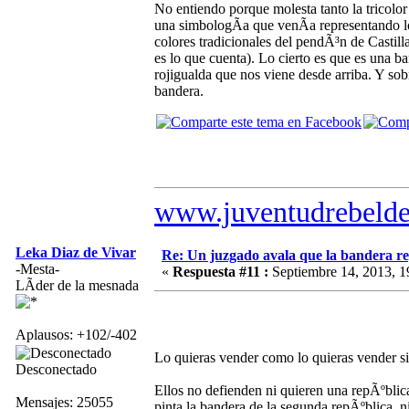
No entiendo porque molesta tanto la tricolor
una simbologÃ­a que venÃ­a representando l
colores tradicionales del pendÃ³n de Castil
es lo que cuenta). Lo cierto es que es una b
rojigualda que nos viene desde arriba. Y sob
bandera.
www.juventudrebelde
Leka Diaz de Vivar
Re: Un juzgado avala que la bandera r
-Mesta-
«
Respuesta #11 :
Septiembre 14, 2013, 1
LÃ­der de la mesnada
Aplausos: +102/-402
Lo quieras vender como lo quieras vender s
Desconectado
Ellos no defienden ni quieren una repÃºblic
Mensajes: 25055
pinta la bandera de la segunda repÃºblica, n