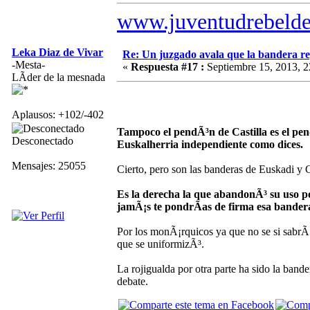
www.juventudrebelde
Leka Diaz de Vivar
Re: Un juzgado avala que la bandera r
-Mesta-
«
Respuesta #17 :
Septiembre 15, 2013, 2
LÃ­der de la mesnada
Aplausos: +102/-402
Tampoco el pendÃ³n de Castilla es el pen
Desconectado
Euskalherria independiente como dices.
Mensajes: 25055
Cierto, pero son las banderas de Euskadi y C
Es la derecha la que abandonÃ³ su uso po
jamÃ¡s te pondrÃ­as de firma esa bandera.
Por los monÃ¡rquicos ya que no se si sabrÃ¡
que se uniformizÃ³.
La rojigualda por otra parte ha sido la band
debate.