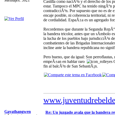
Mensajes: 5921
Castilla como naciÃ³n y el derecho de los 
estar. Tampoco el MPC ha tenido ningÃºn pro
contradicciÃ³n. Por supuesto que no es de 
encaje posible, ni coherencia territorial, ni r
de cordialidad. EspaÃ±a es un agregado for
Recordemos que durante la Segunda RepÃºbl
la bandera tricolor, antes que un sÃ­mbolo e
la lucha de los pueblos bajo jurisdicciÃ³n d
combatientes de las Brigadas Internacionale
incline ante la bandera republicana no sign
Pero bueno, que da igual: Son perroflautas,
empeÃ±an en hablar raro
O
fin al balcÃ³n de San SebastiÃ¡n.
www.juventudrebelde
Gayathangwen
Re: Un juzgado avala que la bandera r