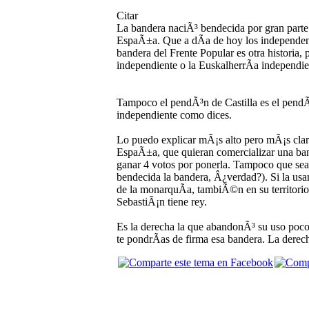
Citar
La bandera naciÃ³ bendecida por gran parte 
EspaÃ±a. Que a dÃ­a de hoy los independent
bandera del Frente Popular es otra historia, 
independiente o la EuskalherrÃ­a independie
Tampoco el pendÃ³n de Castilla es el pendÃ³
independiente como dices.
Lo puedo explicar mÃ¡s alto pero mÃ¡s clar
EspaÃ±a, que quieran comercializar una ban
ganar 4 votos por ponerla. Tampoco que sean
bendecida la bandera, Â¿verdad?). Si la usa
de la monarquÃ­a, tambiÃ©n en su territori
SebastiÃ¡n tiene rey.
Es la derecha la que abandonÃ³ su uso poco 
te pondrÃ­as de firma esa bandera. La derech