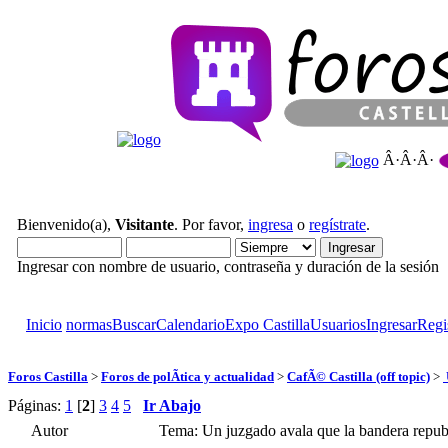
Â·Â·Â·
Bienvenido(a),
Visitante
. Por favor,
ingresa
o
regístrate
.
Ingresar con nombre de usuario, contraseña y duración de la sesión
Inicio
normas
Buscar
Calendario
Expo Castilla
Usuarios
Ingresar
Regi
Foros Castilla
>
Foros de polÃ­tica y actualidad
>
CafÃ© Castilla (off topic)
>
Páginas:
1
[
2
]
3
4
5
Ir Abajo
Autor
Tema: Un juzgado avala que la bandera repub