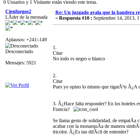
0 Usuarios y 1 Visitante están viendo este tema.
Cienfuegos2
Re: Un juzgado avala que la bandera r
LÃ­der de la mesnada
«
Respuesta #10 :
Septiembre 14, 2013, 1
Aplausos: +241/-149
1.
Desconectado
Citar
No todo es negro o blanco
Mensajes: 5921
2.
Citar
Pues yo opino lo mismo que rigatÃ³n Â¿A q
3. Â¿Hace falta responder? En los hoteles e
Francia?
Se llama gesto de solidaridad, de empatÃ­a 
acabar con la monarquÃ­a de manera simbÃ³li
tricolor. Â¿Es tan difÃ­cil de entender?