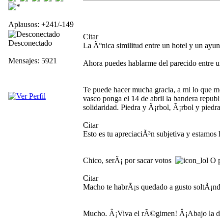
Aplausos: +241/-149
Citar
Desconectado
La Ãºnica similitud entre un hotel y un ayunt
Mensajes: 5921
Ahora puedes hablarme del parecido entre u
Te puede hacer mucha gracia, a mi lo que m
vasco ponga el 14 de abril la bandera republ
solidaridad. Piedra y Ã¡rbol, Ã¡rbol y piedra
Citar
Esto es tu apreciaciÃ³n subjetiva y estamos
Chico, serÃ¡ por sacar votos
O p
Citar
Macho te habrÃ¡s quedado a gusto soltÃ¡nd
Mucho. Â¡Viva el rÃ©gimen! Â¡Abajo la de