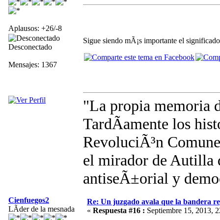
Aplausos: +26/-8
Sigue siendo mÃ¡s importante el significado
Desconectado
Mensajes: 1367
"La propia memoria 
TardÃ­amente los hist
RevoluciÃ³n Comunera
el mirador de Autilla 
antiseÃ±orial y demo
Cienfuegos2
Re: Un juzgado avala que la bandera r
LÃ­der de la mesnada
«
Respuesta #16 :
Septiembre 15, 2013, 2