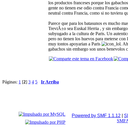
los productos franceses porque los gabachos 
gente no tienen ese odio contra Francia co
neutral contra Francia, como si no tuviera q
Parece que para los batasunos es mucho mas 
TreviÃ±o sea Euskal Herria , y sin embargo
subyugado a la cultura de Paris. Un autentico
pero no tienen los huevos para meterse con 
muy tontos apoyarian a Paris
. Ah
gabachos sin embargo son unos benevolos c
Páginas:
1
[
2
]
3
4
5
Ir Arriba
Powered by SMF 1.1.12
|
S
SMFA