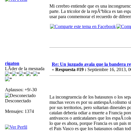
Mi cerebro entiende que es una incongruenci
parte. La tricolor de la repÃºblica es tan 
usar para conmemorar el recuerdo de difere
rigaton
Re: Un juzgado avala que la bandera r
LÃ­der de la mesnada
«
Respuesta #19 :
Septiembre 16, 2013, 0
Aplausos: +9/-30
La incongruencia de los batasunos o los sepa
Desconectado
muchas veces es por su antiespaÃ±olismo sin
por sus territorios, pero soltarian dinerales
Mensajes: 1374
catalan deberia odiar a muerte a Francia por
antivascos o anticatalanes que los espaÃ±ol
lo que es ahora, porque Francia es un pais
el Pais Vasco es que los batasunos odian t