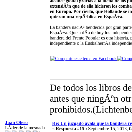
alcance global gracias a la lucha de los p
extensiÃ³n que de ella hicieron los comba
en Europa. Por cierto, que Hollande se in
quieran una repÃºblica en EspaÃ±a.
La bandera naciÃ³ bendecida por gran parte 
EspaÃ±a. Que a dÃ­a de hoy los independen
bandera del Frente Popular es otra historia, 
independiente o la EuskalherrÃ­a independie
De todos los libros d
antes que ningÃºn otro
prohibidos.(Lichtenb
Juan Otero
Re: Un juzgado avala que la bandera r
LÃ­der de la mesnada
«
Respuesta #15 :
Septiembre 15, 2013, 0