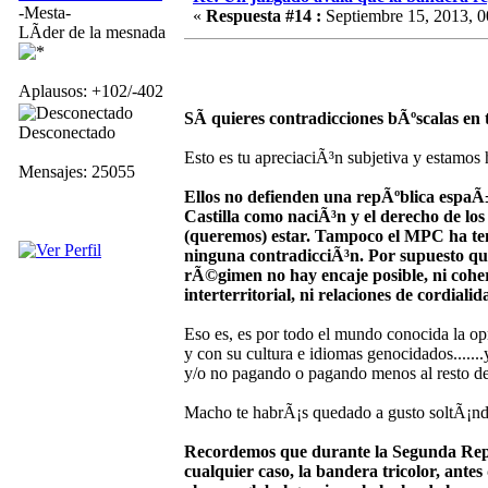
-Mesta-
«
Respuesta #14 :
Septiembre 15, 2013, 0
LÃ­der de la mesnada
Aplausos: +102/-402
SÃ­ quieres contradicciones bÃºscalas en
Desconectado
Esto es tu apreciaciÃ³n subjetiva y estamos
Mensajes: 25055
Ellos no defienden una repÃºblica espaÃ±
Castilla como naciÃ³n y el derecho de l
(queremos) estar. Tampoco el MPC ha teni
ninguna contradicciÃ³n. Por supuesto qu
rÃ©gimen no hay encaje posible, ni coheren
interterritorial, ni relaciones de cordia
Eso es, es por todo el mundo conocida la op
y con su cultura e idiomas genocidados.......
y/o no pagando o pagando menos al resto de 
Macho te habrÃ¡s quedado a gusto soltÃ¡nd
Recordemos que durante la Segunda RepÃ
cualquier caso, la bandera tricolor, ante