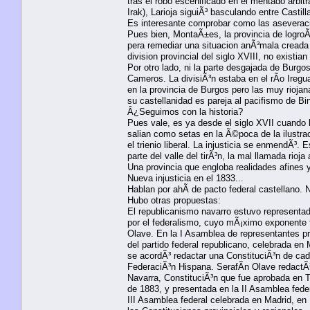
tras el robo escenificado en el mentado arbit
Irak), Larioja siguiÃ³ basculando entre Casti
Es interesante comprobar como las aseveracio
Pues bien, MontaÃ±es, la provincia de logroÃ
pera remediar una situacion anÃ³mala creada 
division provincial del siglo XVIII, no existia
Por otro lado, ni la parte desgajada de Burgo
Cameros. La divisiÃ³n estaba en el rÃ­o Ireg
en la provincia de Burgos pero las muy riojan
su castellanidad es pareja al pacifismo de Bi
Â¿Seguimos con la historia?
Pues vale, es ya desde el siglo XVII cuando 
salian como setas en la Ã©poca de la ilustrac
el trienio liberal. La injusticia se enmendÃ³. 
parte del valle del tirÃ³n, la mal llamada rioj
Una provincia que engloba realidades afines 
Nueva injusticia en el 1833...
Hablan por ahÃ­ de pacto federal castellano. 
Hubo otras propuestas:
El republicanismo navarro estuvo representa
por el federalismo, cuyo mÃ¡ximo exponente 
Olave. En la I Asamblea de representantes pr
del partido federal republicano, celebrada en
se acordÃ³ redactar una ConstituciÃ³n de cad
FederaciÃ³n Hispana. SerafÃ­n Olave redactÃ³
Navarra, ConstituciÃ³n que fue aprobada en 
de 1883, y presentada en la II Asamblea fede
III Asamblea federal celebrada en Madrid, en