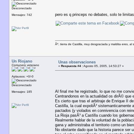
Desconectado
pero es q princeps no debates, solo te limita
Mensajes: 742
Ãº, tierra de Castilla, muy desgraciada y maldita eres, a
Un Riojano
Unas observaciones
Comunero veterano
«
Respuesta #4 :
Agosto 05, 2005, 14:53:27 »
Aplausos: +0/-0
Desconectado
Al final me he registrado, lo que no me convi
Mensajes: 185
Centrandonos en la actualidad os dirÃ© que e
Es cierto que tras el arbitraje de Enrique II 
Castilla, la cual expoliÃ³ sistemanticamente a 
pactados (y violados en connivencia con rein
La Rioja pasÃ³ a Castilla cuando los gobernad
Realmente hablar de la voluntad de la poblaci
gana y administraba el territorio como un bien
No obstante dado que la historia parece ser 