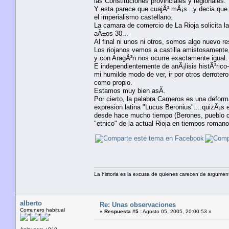
las Constituciones provinciales y regionales.
Y esta parece que cuajÃ³ mÃ¡s...y decia que 
el imperialismo castellano.
La camara de comercio de La Rioja solicita l
aÃ±os 30...
Al final ni unos ni otros, somos algo nuevo re
Los riojanos vemos a castilla amistosament
y con AragÃ³n nos ocurre exactamente igual.
E independientemente de anÃ¡lisis histÃ³rico-p
mi humilde modo de ver, ir por otros derroter
como propio.
Estamos muy bien asÃ­.
Por cierto, la palabra Cameros es una deform
expresion latina "Lucus Beronius"....quizÃ¡
desde hace mucho tiempo (Berones, pueblo qu
"etnico" de la actual Rioja en tiempos romano
La historia es la excusa de quienes carecen de argument
alberto
Re: Unas observaciones
Comunero habitual
«
Respuesta #5 :
Agosto 05, 2005, 20:00:53 »