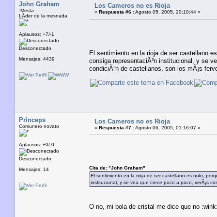
John Graham
Los Cameros no es Rioja
-Mesta-
«
Respuesta #6 :
Agosto 05, 2005, 20:10:44 »
LÃ­der de la mesnada
Aplausos: +7/-1
Desconectado
El sentimiento en la rioja de ser castellano 
Mensajes: 4439
consiga representaciÃ³n institucional, y se
condiciÃ³n de castellanos, son los mÃ¡s ferv
Princeps
Los Cameros no es Rioja
Comunero novato
«
Respuesta #7 :
Agosto 06, 2005, 01:16:07 »
Aplausos: +0/-0
Desconectado
Cita de: "John Graham"
Mensajes: 14
El sentimiento en la rioja de ser castellano es nulo, p
institucional, y se vea que crece poco a poco, verÃ¡s c
O no, mi bola de cristal me dice que no :wink