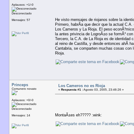
Aplausos: +1/-0
Desconectado
He visto mensajes de riojanos sobre la identi
Mensajes: 57
Primero, habrÃ­a que decir que la actual C.A
Los Cameros y La Rioja. El peso econÃ³mico 
la antes privincia de LogroÃ±o se formÃ³ con t
Tercero, la C.A. de La Rioja es de identidad
al reino de Castilla, y desde entonces ahÃ­ 
Cantabria, se comparten muchas cosas con lo
Rioja.
Princeps
Los Cameros no es Rioja
Comunero novato
«
Respuesta #1 :
Agosto 03, 2005, 23:46:26 »
Aplausos: +0/-0
Desconectado
MontaÃ±es eh????? :wink:
Mensajes: 14