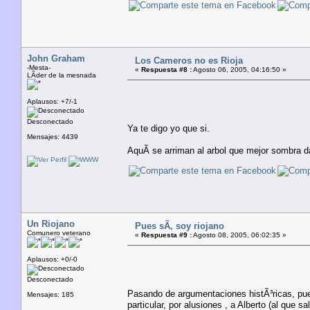
John Graham
Los Cameros no es Rioja
-Mesta-
«
Respuesta #8 :
Agosto 06, 2005, 04:16:50 »
LÃ­der de la mesnada
Aplausos: +7/-1
Desconectado
Ya te digo yo que si.
Mensajes: 4439
AquÃ­ se arriman al arbol que mejor sombra d
Un Riojano
Pues sÃ­, soy riojano
Comunero veterano
«
Respuesta #9 :
Agosto 08, 2005, 06:02:35 »
Aplausos: +0/-0
Desconectado
Pasando de argumentaciones histÃ³ricas, pue
Mensajes: 185
particular, por alusiones , a Alberto (al que