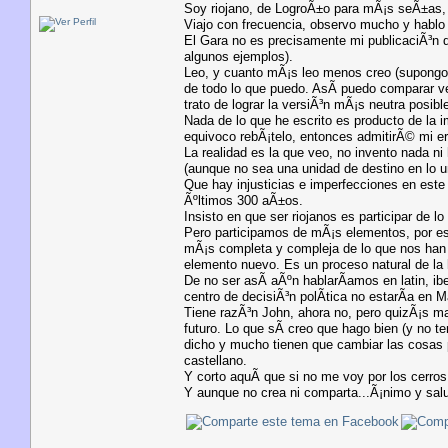
Soy riojano, de LogroÃ±o para mÃ¡s seÃ±as, 
Viajo con frecuencia, observo mucho y hablo
El Gara no es precisamente mi publicaciÃ³n de
algunos ejemplos).
Leo, y cuanto mÃ¡s leo menos creo (supongo q
de todo lo que puedo. AsÃ­ puedo comparar v
trato de lograr la versiÃ³n mÃ¡s neutra posibl
Nada de lo que he escrito es producto de la 
equivoco rebÃ¡telo, entonces admitirÃ© mi erro
La realidad es la que veo, no invento nada 
(aunque no sea una unidad de destino en lo un
Que hay injusticias e imperfecciones en este
Ãºltimos 300 aÃ±os.
Insisto en que ser riojanos es participar de l
Pero participamos de mÃ¡s elementos, por eso 
mÃ¡s completa y compleja de lo que nos han 
elemento nuevo. Es un proceso natural de la h
De no ser asÃ­ aÃºn hablarÃ­amos en latin, ib
centro de decisiÃ³n polÃ­tica no estarÃ­a en 
Tiene razÃ³n John, ahora no, pero quizÃ¡s ma
futuro. Lo que sÃ­ creo que hago bien (y no t
dicho y mucho tienen que cambiar las cosas p
castellano.
Y corto aquÃ­ que si no me voy por los cerros
Y aunque no crea ni comparta...Ã¡nimo y sal