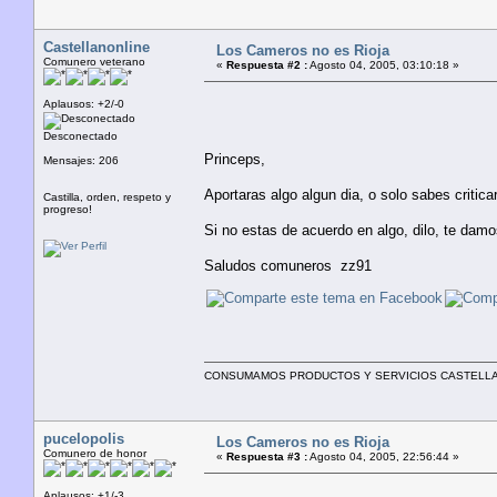
Castellanonline
Los Cameros no es Rioja
Comunero veterano
«
Respuesta #2 :
Agosto 04, 2005, 03:10:18 »
Aplausos: +2/-0
Desconectado
Princeps,
Mensajes: 206
Aportaras algo algun dia, o solo sabes criticar p
Castilla, orden, respeto y
progreso!
Si no estas de acuerdo en algo, dilo, te damo
Saludos comuneros zz91
CONSUMAMOS PRODUCTOS Y SERVICIOS CASTELLANOS
pucelopolis
Los Cameros no es Rioja
Comunero de honor
«
Respuesta #3 :
Agosto 04, 2005, 22:56:44 »
Aplausos: +1/-3