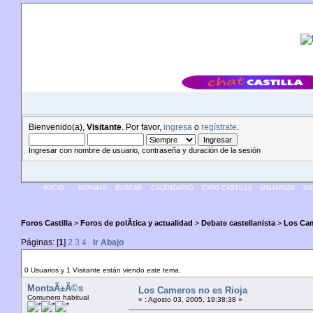
Bienvenido(a),
Visitante
. Por favor,
ingresa
o
regístrate
.
Ingresar con nombre de usuario, contraseña y duración de la sesión
INICIO
NORMAS
BUSCAR
CALENDARIO
EXPO CASTILLA
USUARIOS
IN
Foros Castilla
>
Foros de polÃ­tica y actualidad
>
Debate castellanista
>
Los Cam
Páginas: [
1
]
2
3
4
Ir Abajo
Autor
Tema: Los Cameros no es Rioja (Leído 21321 ve
0 Usuarios y 1 Visitante están viendo este tema.
MontaÃ±Ã©s
Los Cameros no es Rioja
Comunero habitual
«
:
Agosto 03, 2005, 19:38:38 »