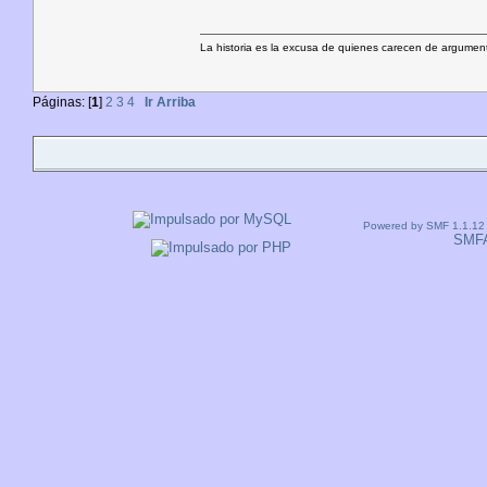
La historia es la excusa de quienes carecen de argument
Páginas: [
1
]
2
3
4
Ir Arriba
Powered by SMF 1.1.12
SMF