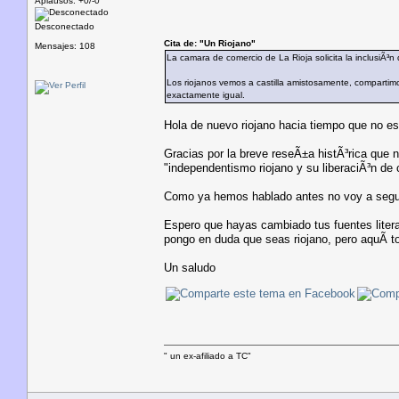
Aplausos: +0/-0
Desconectado
Cita de: "Un Riojano"
Mensajes: 108
La camara de comercio de La Rioja solicita la inclusiÃ³
Los riojanos vemos a castilla amistosamente, comparti
exactamente igual.
Hola de nuevo riojano hacia tiempo que no esc
Gracias por la breve reseÃ±a histÃ³rica que 
"independentismo riojano y su liberaciÃ³n de 
Como ya hemos hablado antes no voy a segui
Espero que hayas cambiado tus fuentes liter
pongo en duda que seas riojano, pero aquÃ­ t
Un saludo
" un ex-afiliado a TC"