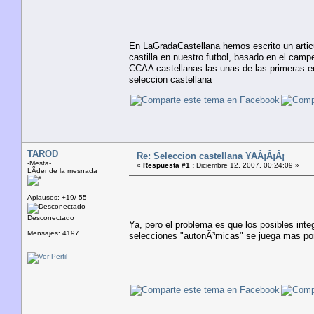
En LaGradaCastellana hemos escrito un articu
castilla en nuestro futbol, basado en el cam
CCAA castellanas las unas de las primeras en
seleccion castellana
TAROD
Re: Seleccion castellana YAÂ¡Â¡Â¡
-Mesta-
«
Respuesta #1 :
Diciembre 12, 2007, 00:24:09 »
LÃ­der de la mesnada
Aplausos: +19/-55
Desconectado
Ya, pero el problema es que los posibles int
Mensajes: 4197
selecciones "autonÃ³micas" se juega mas por 