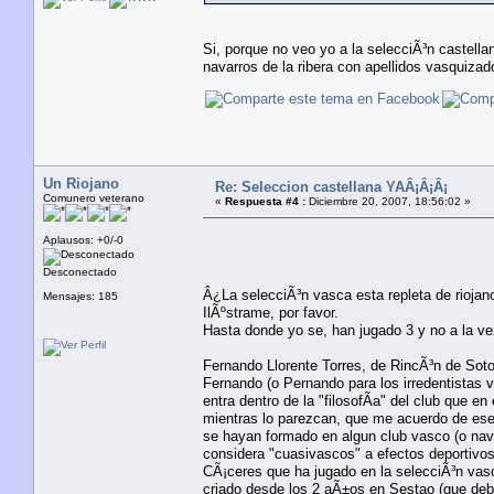
Si, porque no veo yo a la selecciÃ³n castella
navarros de la ribera con apellidos vasquizad
Un Riojano
Re: Seleccion castellana YAÂ¡Â¡Â¡
Comunero veterano
«
Respuesta #4 :
Diciembre 20, 2007, 18:56:02 »
Aplausos: +0/-0
Desconectado
Â¿La selecciÃ³n vasca esta repleta de riojan
Mensajes: 185
IlÃºstrame, por favor.
Hasta donde yo se, han jugado 3 y no a la ve
Fernando Llorente Torres, de RincÃ³n de Sot
Fernando (o Pernando para los irredentistas v
entra dentro de la "filosofÃ­a" del club que 
mientras lo parezcan, que me acuerdo de ese 
se hayan formado en algun club vasco (o nava
considera "cuasivascos" a efectos deportivo
CÃ¡ceres que ha jugado en la selecciÃ³n vasc
criado desde los 2 aÃ±os en Sestao (que debe