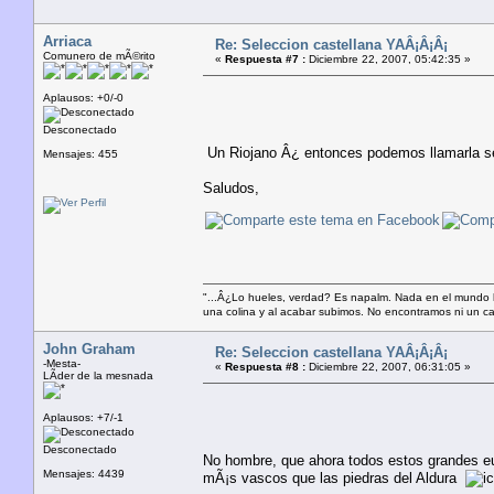
Arriaca
Re: Seleccion castellana YAÂ¡Â¡Â¡
Comunero de mÃ©rito
«
Respuesta #7 :
Diciembre 22, 2007, 05:42:35 »
Aplausos: +0/-0
Desconectado
Un Riojano Â¿ entonces podemos llamarla sel
Mensajes: 455
Saludos,
"...Â¿Lo hueles, verdad? Es napalm. Nada en el mundo 
una colina y al acabar subimos. No encontramos ni un cad
John Graham
Re: Seleccion castellana YAÂ¡Â¡Â¡
-Mesta-
«
Respuesta #8 :
Diciembre 22, 2007, 06:31:05 »
LÃ­der de la mesnada
Aplausos: +7/-1
Desconectado
No hombre, que ahora todos estos grandes eu
Mensajes: 4439
mÃ¡s vascos que las piedras del Aldura