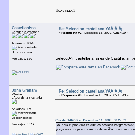
♖CASTILLA♖
Castellanista
Re: Seleccion castellana YAÂ¡Â¡Â¡
Comunero veterano
«
Respuesta #2 :
Diciembre 16, 2007, 02:14:29 »
Aplausos: +0/-0
Desconectado
SelecciÃ³n castellana, si es de Castilla, si, 
Mensajes: 176
John Graham
Re: Seleccion castellana YAÂ¡Â¡Â¡
-Mesta-
«
Respuesta #3 :
Diciembre 16, 2007, 05:10:43 »
LÃ­der de la mesnada
Aplausos: +7/-1
Desconectado
Cita de: TAROD en Diciembre 12, 2007, 00:24:09
Mensajes: 4439
Ya, pero el problema es que los posibles integrantes de
juega mas por pasion que por devociÃ³n, pues creo que 