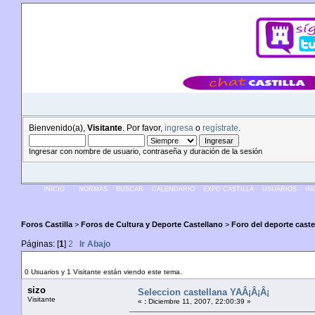
Bienvenido(a),
Visitante
. Por favor,
ingresa
o
regístrate
.
Ingresar con nombre de usuario, contraseña y duración de la sesión
INICIO
NORMAS
BUSCAR
CALENDARIO
EXPO CASTILLA
USUARIOS
IN
Foros Castilla
>
Foros de Cultura y Deporte Castellano
>
Foro del deporte caste
Páginas: [
1
]
2
Ir Abajo
Autor
Tema: Seleccion castellana YAÂ¡Â¡Â¡ (Leído 551
0 Usuarios y 1 Visitante están viendo este tema.
sizo
Seleccion castellana YAÂ¡Â¡Â¡
Visitante
«
:
Diciembre 11, 2007, 22:00:39 »