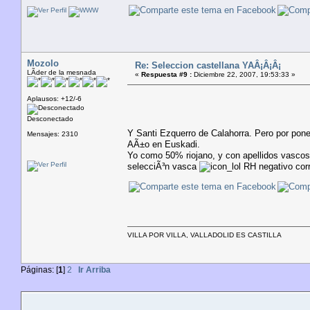
Mozolo
Re: Seleccion castellana YAÂ¡Â¡Â¡
LÃ­der de la mesnada
«
Respuesta #9 :
Diciembre 22, 2007, 19:53:33 »
Aplausos: +12/-6
Desconectado
Y Santi Ezquerro de Calahorra. Pero por poner
Mensajes: 2310
AÃ±o en Euskadi.
Yo como 50% riojano, y con apellidos vascos e
selecciÃ³n vasca
RH negativo cor
VILLA POR VILLA, VALLADOLID ES CASTILLA
Páginas: [
1
]
2
Ir Arriba