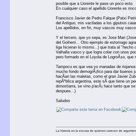
posible que a Llorente le pase un poco esto.
En cualquier caso el apellido Llorente es rin
Francisco Javier de Pedro Falque (Patxi Petr
del Antiguo, mis vaciladas a los giputxis cai
Los apellidos, en fin, muy vascos muy vasco
Y el tercero, que yo sepa, es Jose Mari (Jose
del Goiherri... Otro ejemplo de estomago agrade
liga hicieran lo mismo...) que trata al "hech
Valhalla vasco y que logra colar con unos p
pero formado en el Loyola de LogroÃ±o, que 
Tampoco es que vea yo manadas de riojanos l
mucho fondo demogrÃ¡fico para dar buenos j
hacÃ­an las maletas, como el gran Javier Zubi
repÃºblica argentina, este sÃ­ que tiene un p
donostiarra, se vino p'acÃ¡ hace tanto que s
despues...)
Saludos
La historia es la excusa de quienes carecen de argument