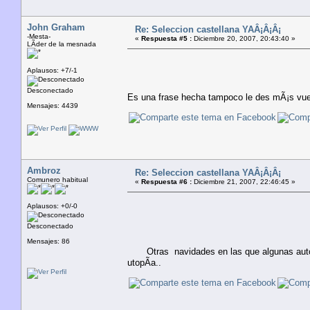
John Graham
Re: Seleccion castellana YAÂ¡Â¡Â¡
-Mesta-
«
Respuesta #5 :
Diciembre 20, 2007, 20:43:40 »
LÃ­der de la mesnada
Aplausos: +7/-1
Desconectado
Es una frase hecha tampoco le des mÃ¡s vue
Mensajes: 4439
Ambroz
Re: Seleccion castellana YAÂ¡Â¡Â¡
Comunero habitual
«
Respuesta #6 :
Diciembre 21, 2007, 22:46:45 »
Aplausos: +0/-0
Desconectado
Mensajes: 86
Otras navidades en las que algunas autono
utopÃ­a..