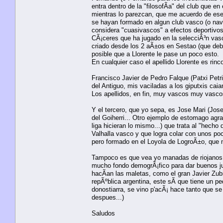
entra dentro de la "filosofÃ­a" del club que 
mientras lo parezcan, que me acuerdo de ese 
se hayan formado en algun club vasco (o nava
considera "cuasivascos" a efectos deportivo
CÃ¡ceres que ha jugado en la selecciÃ³n vasc
criado desde los 2 aÃ±os en Sestao (que debe
posible que a Llorente le pase un poco esto.
En cualquier caso el apellido Llorente es rin
Francisco Javier de Pedro Falque (Patxi Petr
del Antiguo, mis vaciladas a los giputxis cai
Los apellidos, en fin, muy vascos muy vasco
Y el tercero, que yo sepa, es Jose Mari (Jose
del Goiherri... Otro ejemplo de estomago agrade
liga hicieran lo mismo...) que trata al "hech
Valhalla vasco y que logra colar con unos p
pero formado en el Loyola de LogroÃ±o, que 
Tampoco es que vea yo manadas de riojanos l
mucho fondo demogrÃ¡fico para dar buenos j
hacÃ­an las maletas, como el gran Javier Zubi
repÃºblica argentina, este sÃ­ que tiene un p
donostiarra, se vino p'acÃ¡ hace tanto que s
despues...)
Saludos