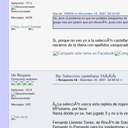
Aplausos: +7/-1
Desconectado
Cita de: TAROD en Diciembre 12, 2007, 00:24:09
Mensajes: 4439
Ya, pero el problema es que los posibles integrantes de
juega mas por pasion que por devociÃ³n, pues creo que 
Si, porque no veo yo a la selecciÃ³n castella
navarros de la ribera con apellidos vasquizad
Un Riojano
Re: Seleccion castellana YAÂ¡Â¡Â¡
Comunero veterano
«
Respuesta #4 :
Diciembre 20, 2007, 18:56:02 »
Aplausos: +0/-0
Desconectado
Â¿La selecciÃ³n vasca esta repleta de riojan
Mensajes: 185
IlÃºstrame, por favor.
Hasta donde yo se, han jugado 3 y no a la ve
Fernando Llorente Torres, de RincÃ³n de Sot
Fernando (o Pernando para los irredentistas v