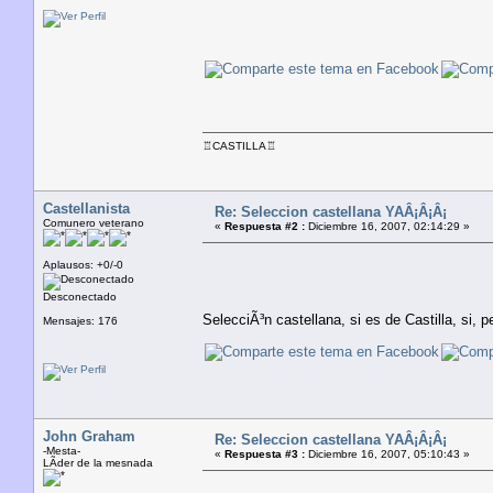
♖CASTILLA♖
Castellanista
Re: Seleccion castellana YAÂ¡Â¡Â¡
Comunero veterano
«
Respuesta #2 :
Diciembre 16, 2007, 02:14:29 »
Aplausos: +0/-0
Desconectado
SelecciÃ³n castellana, si es de Castilla, si, 
Mensajes: 176
John Graham
Re: Seleccion castellana YAÂ¡Â¡Â¡
-Mesta-
«
Respuesta #3 :
Diciembre 16, 2007, 05:10:43 »
LÃ­der de la mesnada