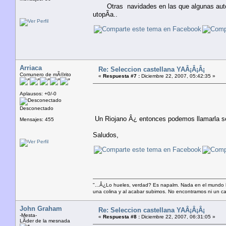
Otras navidades en las que algunas autono
utopÃ­a..
Arriaca
Re: Seleccion castellana YAÂ¡Â¡Â¡
Comunero de mÃ©rito
«
Respuesta #7 :
Diciembre 22, 2007, 05:42:35 »
Aplausos: +0/-0
Desconectado
Un Riojano Â¿ entonces podemos llamarla sel
Mensajes: 455
Saludos,
"...Â¿Lo hueles, verdad? Es napalm. Nada en el mundo 
una colina y al acabar subimos. No encontramos ni un cad
John Graham
Re: Seleccion castellana YAÂ¡Â¡Â¡
-Mesta-
«
Respuesta #8 :
Diciembre 22, 2007, 06:31:05 »
LÃ­der de la mesnada