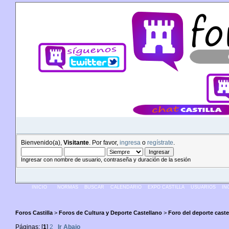
Bienvenido(a),
Visitante
. Por favor,
ingresa
o
regístrate
.
Ingresar con nombre de usuario, contraseña y duración de la sesión
INICIO
NORMAS
BUSCAR
CALENDARIO
EXPO CASTILLA
USUARIOS
IN
Foros Castilla
>
Foros de Cultura y Deporte Castellano
>
Foro del deporte caste
Páginas: [
1
]
2
Ir Abajo