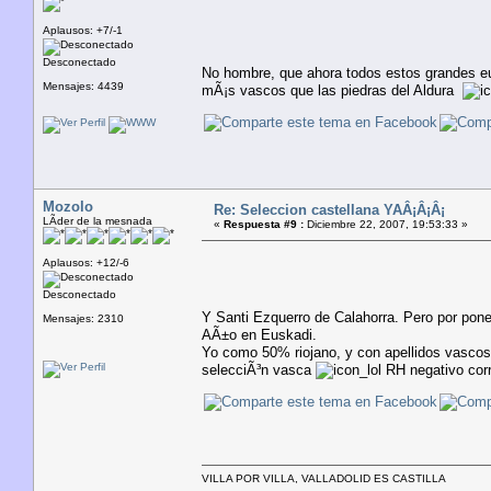
Aplausos: +7/-1
Desconectado
No hombre, que ahora todos estos grandes eu
Mensajes: 4439
mÃ¡s vascos que las piedras del Aldura
Mozolo
Re: Seleccion castellana YAÂ¡Â¡Â¡
LÃ­der de la mesnada
«
Respuesta #9 :
Diciembre 22, 2007, 19:53:33 »
Aplausos: +12/-6
Desconectado
Y Santi Ezquerro de Calahorra. Pero por poner
Mensajes: 2310
AÃ±o en Euskadi.
Yo como 50% riojano, y con apellidos vascos e
selecciÃ³n vasca
RH negativo cor
VILLA POR VILLA, VALLADOLID ES CASTILLA