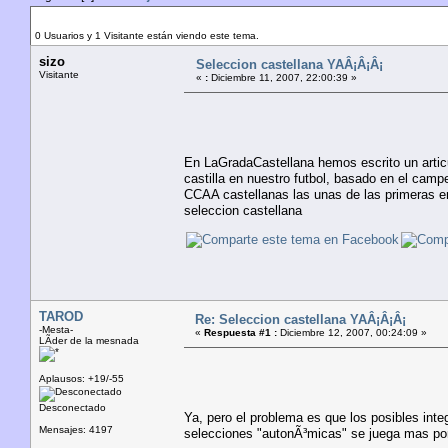
Autor
Tema: Seleccion castellana YAÂ¡Â¡Â¡ (Leído 551
0 Usuarios y 1 Visitante están viendo este tema.
sizo
Seleccion castellana YAÂ¡Â¡Â¡
Visitante
«
:
Diciembre 11, 2007, 22:00:39 »
En LaGradaCastellana hemos escrito un articu
castilla en nuestro futbol, basado en el cam
CCAA castellanas las unas de las primeras en
seleccion castellana
TAROD
Re: Seleccion castellana YAÂ¡Â¡Â¡
-Mesta-
«
Respuesta #1 :
Diciembre 12, 2007, 00:24:09 »
LÃ­der de la mesnada
Aplausos: +19/-55
Desconectado
Ya, pero el problema es que los posibles int
Mensajes: 4197
selecciones "autonÃ³micas" se juega mas por 