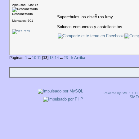
Aplausos: +35/-15
Desconectado
Superchulos los diseÃ±os kmy...
Mensajes: 601
Saludos comuneros y castellanistas.
Páginas:
1
...
10
11
[
12
]
13
14
...
23
Ir Arriba
Powered by SMF 1.1.12
SMF