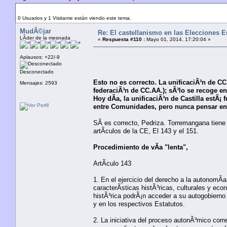
Autor
Tema: El castellanismo en las Elecciones Europe
0 Usuarios y 1 Visitante están viendo este tema.
MudÃ©jar
Re: El castellanismo en las Elecciones 
LÃ­der de la mesnada
«
Respuesta #110 :
Mayo 01, 2014, 17:20:04 »
Aplausos: +22/-9
Desconectado
Esto no es correcto. La unificaciÃ³n de CC
Mensajes: 2593
federaciÃ³n de CC.AA.); sÃ³lo se recoge en
Hoy dÃ­a, la unificaciÃ³n de Castilla estÃ¡
entre Comunidades, pero nunca pensar en 
SÃ­ es correcto, Pedriza. Torremangana tiene
artÃ­culos de la CE, El 143 y el 151.
Procedimiento de vÃ­a "lenta",
ArtÃ­culo 143
1. En el ejercicio del derecho a la autonomÃ­a
caracterÃ­sticas histÃ³ricas, culturales y eco
histÃ³rica podrÃ¡n acceder a su autogobierno
y en los respectivos Estatutos.
2. La iniciativa del proceso autonÃ³mico corr