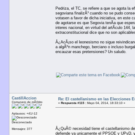
Pedriza, el TC, se refiere a que se agota la e
segoviana finalizÃ³ cuando no se pudo consegu
votasen a favor de dicha iniciativa, en este 
de agotarse es que Segovia tenÃ­a que espera
interes nacional, en virtud del artÃ­culo 144, 
extraconstitucional dice que no son aplicable
Â¿AcÃ¡so el leonesismo no sigue reivindica
a algÃºn manchego, berciano o incluso burga
encauzar esas pretensiones? Un saludo.
CastillAccion
Re: El castellanismo en las Elecciones 
Comunero de mÃ©rito
«
Respuesta #115 :
Mayo 04, 2014, 18:33:10 »
Aplausos: +41/-12
Desconectado
Â¿QuÃ© necesidad tiene el castellanismo de p
Mensajes: 377
defiende ya unicamente el PPSOE y UPyD, ya