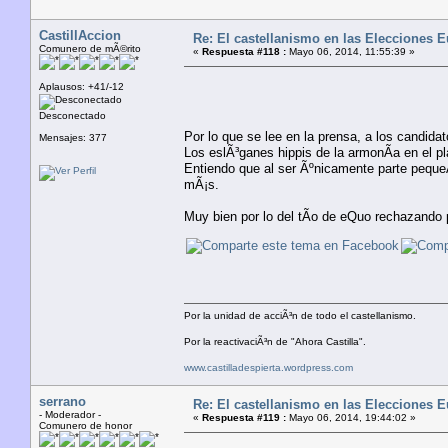
CastillAccion
Re: El castellanismo en las Elecciones 
Comunero de mÃ©rito
«
Respuesta #118 :
Mayo 06, 2014, 11:55:39 »
Aplausos: +41/-12
Desconectado
Por lo que se lee en la prensa, a los candidat
Mensajes: 377
Los eslÃ³ganes hippis de la armonÃ­a en el p
Entiendo que al ser Ãºnicamente parte pequeÃ
mÃ¡s.
Muy bien por lo del tÃ­o de eQuo rechazando
Por la unidad de acciÃ³n de todo el castellanismo.
Por la reactivaciÃ³n de "Ahora Castilla".
www.castilladespierta.wordpress.com
serrano
Re: El castellanismo en las Elecciones 
- Moderador -
«
Respuesta #119 :
Mayo 06, 2014, 19:44:02 »
Comunero de honor