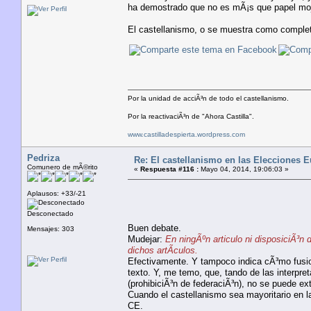
ha demostrado que no es mÃ¡s que papel mo
El castellanismo, o se muestra como completam
Por la unidad de acciÃ³n de todo el castellanismo.
Por la reactivaciÃ³n de "Ahora Castilla".
www.castilladespierta.wordpress.com
Pedriza
Re: El castellanismo en las Elecciones 
Comunero de mÃ©rito
«
Respuesta #116 :
Mayo 04, 2014, 19:06:03 »
Aplausos: +33/-21
Desconectado
Buen debate.
Mensajes: 303
Mudejar:
En ningÃºn articulo ni disposiciÃ³n 
dichos artÃ­culos.
Efectivamente. Y tampoco indica cÃ³mo fusion
texto. Y, me temo, que, tando de las interpre
(prohibiciÃ³n de federaciÃ³n), no se puede ext
Cuando el castellanismo sea mayoritario en l
CE.