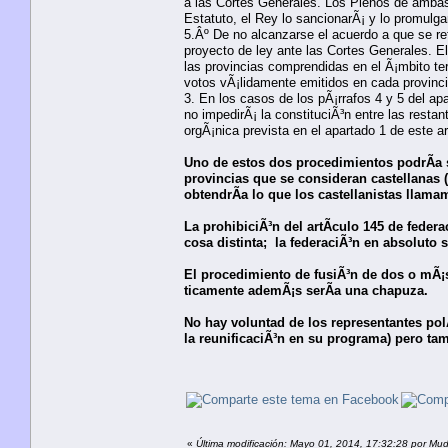
a las Cortes Generales. Los Plenos de ambas 
Estatuto, el Rey lo sancionarÃ¡ y lo promulga
5.Âº De no alcanzarse el acuerdo a que se re
proyecto de ley ante las Cortes Generales. E
las provincias comprendidas en el Ã¡mbito ter
votos vÃ¡lidamente emitidos en cada provinci
3. En los casos de los pÃ¡rrafos 4 y 5 del apa
no impedirÃ¡ la constituciÃ³n entre las rest
orgÃ¡nica prevista en el apartado 1 de este ar
Uno de estos dos procedimientos podrÃ­a s
provincias que se consideran castellanas (
obtendrÃ­a lo que los castellanistas llama
La prohibiciÃ³n del artÃ­culo 145 de fede
cosa distinta; la federaciÃ³n en absoluto
El procedimiento de fusiÃ³n de dos o mÃ¡s
ticamente ademÃ¡s serÃ­a una chapuza.
No hay voluntad de los representantes polÃ
la reunificaciÃ³n en su programa) pero tam
«
Última modificación: Mayo 01, 2014, 17:32:28 por Mu