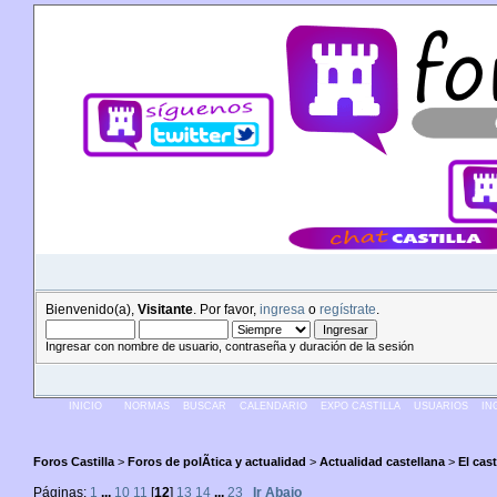
Bienvenido(a),
Visitante
. Por favor,
ingresa
o
regístrate
.
Ingresar con nombre de usuario, contraseña y duración de la sesión
INICIO
NORMAS
BUSCAR
CALENDARIO
EXPO CASTILLA
USUARIOS
IN
Foros Castilla
>
Foros de polÃ­tica y actualidad
>
Actualidad castellana
>
El cas
Páginas:
1
...
10
11
[
12
]
13
14
...
23
Ir Abajo