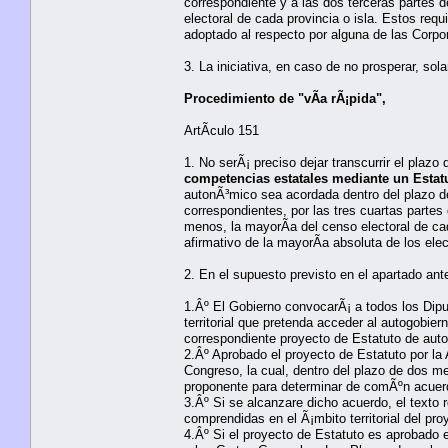
correspondiente y a las dos terceras partes 
electoral de cada provincia o isla. Estos req
adoptado al respecto por alguna de las Corpo
3. La iniciativa, en caso de no prosperar, so
Procedimiento de "vÃ­a rÃ¡pida",
ArtÃ­culo 151
1. No serÃ¡ preciso dejar transcurrir el plazo 
competencias estatales mediante un Estatu
autonÃ³mico sea acordada dentro del plazo del
correspondientes, por las tres cuartas partes
menos, la mayorÃ­a del censo electoral de cad
afirmativo de la mayorÃ­a absoluta de los el
2. En el supuesto previsto en el apartado ante
1.Âº El Gobierno convocarÃ¡ a todos los Dip
territorial que pretenda acceder al autogobie
correspondiente proyecto de Estatuto de aut
2.Âº Aprobado el proyecto de Estatuto por la
Congreso, la cual, dentro del plazo de dos m
proponente para determinar de comÃºn acuerdo
3.Âº Si se alcanzare dicho acuerdo, el texto 
comprendidas en el Ã¡mbito territorial del pr
4.Âº Si el proyecto de Estatuto es aprobado 