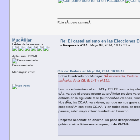
Rojo sÃ­, pero carmesÃ­.
MudÃ©jar
Re: El castellanismo en las Elecciones 
LÃ­der de la mesnada
«
Respuesta #114 :
Mayo 04, 2014, 18:12:31 »
Aplausos: +22/-9
Desconectado
Cita de: Pedriza en Mayo 04, 2014, 16:06:47
Mensajes: 2593
Sobre lo indicado por Mudejar:
SÃ­ es correcto, Pedriza
artÃ­culos de la CE, El 143 y el 151.
Los procedimientos del art. 143 y 151 CE son de impul
dÃ­a, ya que el procedimiento autonÃ³mico previsto ya es
entrado en la siguiente fase (autonomÃ­as creadas, firm
Hoy dÃ­a, las CC.AA. ya existen, aunque no nos guste c
cooperaciÃ³n con otras CC.AA. Y en todos ellos, se recog
parecer, salvo mejor criterio fundado en Derecho.
Respecto al debate de anoche, un poco decepcionante. T
gobierno ni de Primavera europea, ni de PACMA......