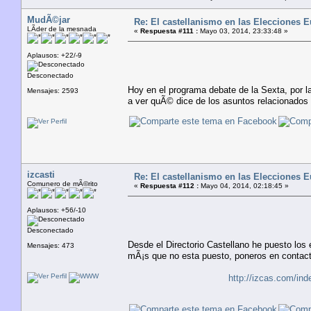
MudÃ©jar
Re: El castellanismo en las Elecciones 
LÃ­der de la mesnada
«
Respuesta #111 :
Mayo 03, 2014, 23:33:48 »
Aplausos: +22/-9
Desconectado
Hoy en el programa debate de la Sexta, por 
Mensajes: 2593
a ver quÃ© dice de los asuntos relacionados 
izcasti
Re: El castellanismo en las Elecciones 
Comunero de mÃ©rito
«
Respuesta #112 :
Mayo 04, 2014, 02:18:45 »
Aplausos: +56/-10
Desconectado
Desde el Directorio Castellano he puesto los 
Mensajes: 473
mÃ¡s que no esta puesto, poneros en contacto
http://izcas.com/i