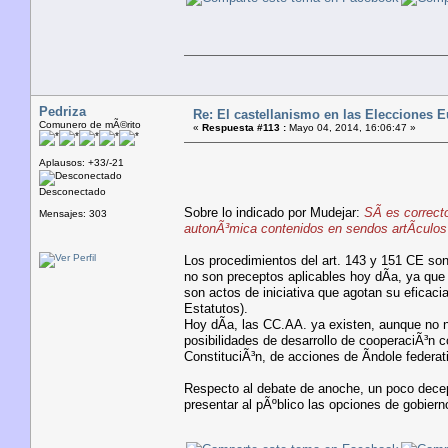
Pedriza
Re: El castellanismo en las Elecciones 
Comunero de mÃ©rito
«
Respuesta #113 :
Mayo 04, 2014, 16:06:47 »
Aplausos: +33/-21
Desconectado
Sobre lo indicado por Mudejar:
SÃ­ es correct
Mensajes: 303
autonÃ³mica contenidos en sendos artÃ­culos 
Los procedimientos del art. 143 y 151 CE so
no son preceptos aplicables hoy dÃ­a, ya que 
son actos de iniciativa que agotan su eficaci
Estatutos).
Hoy dÃ­a, las CC.AA. ya existen, aunque no 
posibilidades de desarrollo de cooperaciÃ³n c
ConstituciÃ³n, de acciones de Ã­ndole federat
Respecto al debate de anoche, un poco decep
presentar al pÃºblico las opciones de gobier